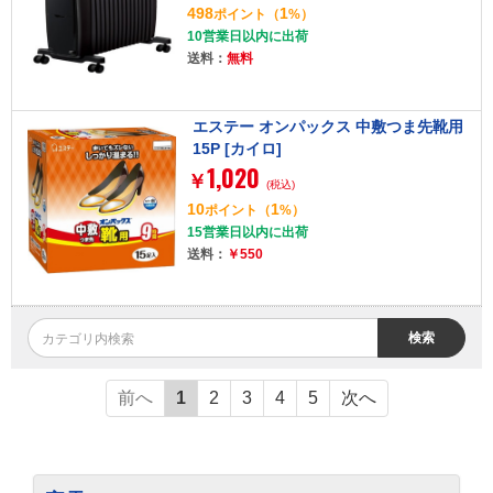
498
1
ポイント
（
%）
10営業日以内に出荷
送料：
無料
エステー オンパックス 中敷つま先靴用
15P [カイロ]
1,020
￥
(税込)
10
1
ポイント
（
%）
15営業日以内に出荷
送料：
￥550
検索
前へ
1
2
3
4
5
次へ