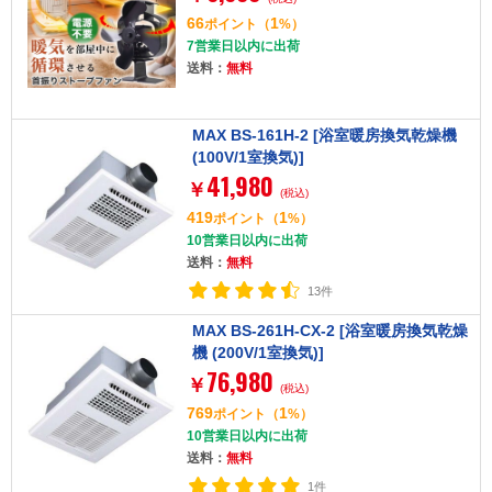
66
1
ポイント
（
%）
7営業日以内に出荷
送料：
無料
MAX BS-161H-2 [浴室暖房換気乾燥機
(100V/1室換気)]
41,980
￥
(税込)
419
1
ポイント
（
%）
10営業日以内に出荷
送料：
無料
13件
MAX BS-261H-CX-2 [浴室暖房換気乾燥
機 (200V/1室換気)]
76,980
￥
(税込)
769
1
ポイント
（
%）
10営業日以内に出荷
送料：
無料
1件