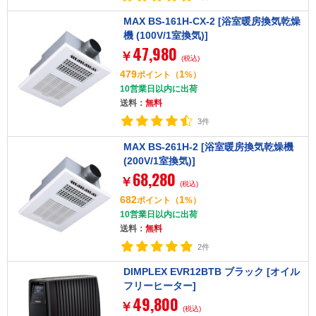
MAX BS-161H-CX-2 [浴室暖房換気乾燥
機 (100V/1室換気)]
47,980
￥
(税込)
479
1
ポイント
（
%）
10営業日以内に出荷
送料：
無料
3件
MAX BS-261H-2 [浴室暖房換気乾燥機
(200V/1室換気)]
68,280
￥
(税込)
682
1
ポイント
（
%）
10営業日以内に出荷
送料：
無料
2件
DIMPLEX EVR12BTB ブラック [オイル
フリーヒーター]
49,800
￥
(税込)