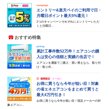
campaign
エントリー&楽天ペイのご利用で日・
月曜日ポイント最大5%還元！
2つのキャンペーンそれぞれにエントリーいただ
くと日曜日...
おすすめ特集
pickup
累計工事件数52万件！エアコンの購
入は安心の信頼と実績の当店で！
エアコンを通販でご購入・買い替えなら、取り付
け・取り外...
期間限定
クーポン
お得に買うなら今年が狙い目！対象
の省エネエアコンをまとめて買うと
最大4万円引き！
お得に買うなら今年が狙い目！指定メーカーの対
象エアコン...