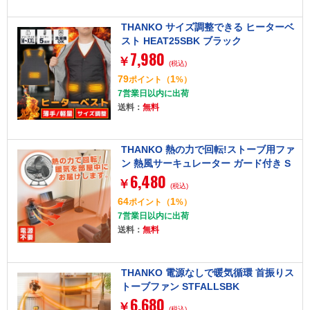
THANKO サイズ調整できる ヒーターベ
スト HEAT25SBK ブラック
7,980
￥
(税込)
79
1
ポイント
（
%）
7営業日以内に出荷
送料：
無料
THANKO 熱の力で回転!ストーブ用ファ
ン 熱風サーキュレーター ガード付き S
6,480
TBFANHBK
￥
(税込)
64
1
ポイント
（
%）
7営業日以内に出荷
送料：
無料
THANKO 電源なしで暖気循環 首振りス
トーブファン STFALLSBK
6,680
￥
(税込)