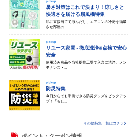
pickup
暑さ対策はこれで決まり！涼しさと
快適さを届ける扇風機特集
肌に直接当てて涼んだり、エアコンの冷房を循環
させ部屋の...
pickup
リユース家電 - 徹底洗浄&点検で安心
安全
使用済み商品を当社提携工場で入念に洗浄、メン
テナンス・...
pickup
防災特集
今日からでも準備できる防災グッズをピックアッ
プ！「もし...
その他特集一覧はコチラ
ポイント・クーポン情報