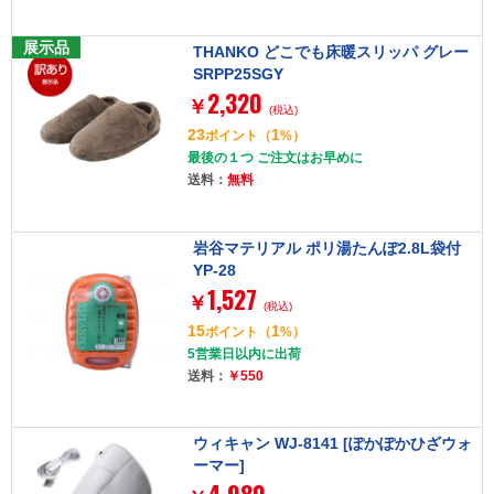
展示品
THANKO どこでも床暖スリッパ グレー
SRPP25SGY
2,320
￥
(税込)
23
1
ポイント
（
%）
最後の１つ ご注文はお早めに
送料：
無料
岩谷マテリアル ポリ湯たんぽ2.8L袋付
YP-28
1,527
￥
(税込)
15
1
ポイント
（
%）
5営業日以内に出荷
送料：
￥550
ウィキャン WJ-8141 [ぽかぽかひざウォ
ーマー]