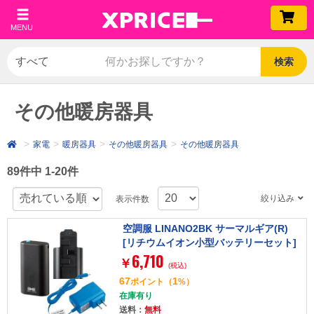
MENU
検索
その他暖房器具
家電
暖房器具
その他暖房器具
その他暖房器具
89件中 1-20件
絞り込み
表示件数
空調服 LINANO2BK サーマルギア(R)
[リチウムイオン小型バッテリーセット]
6,710
￥
(税込)
67
1
ポイント
（
%）
在庫有り
送料：
無料