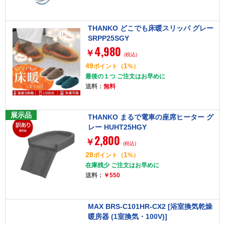
THANKO どこでも床暖スリッパ グレー
SRPP25SGY
4,980
￥
(税込)
49
1
ポイント
（
%）
最後の１つ ご注文はお早めに
送料：
無料
展示品
THANKO まるで電車の座席ヒーター グ
レー HUHT25HGY
2,800
￥
(税込)
28
1
ポイント
（
%）
在庫残少 ご注文はお早めに
送料：
￥550
MAX BRS-C101HR-CX2 [浴室換気乾燥
暖房器 (1室換気・100V)]