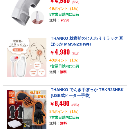
4,980
￥
(税込)
49
1
ポイント
（
%）
5営業日以内に出荷
送料：
￥550
THANKO 就寝前のじんわりリラック 耳
ぽっか MMSN23HWH
4,980
￥
(税込)
49
1
ポイント
（
%）
7営業日以内に出荷
送料：
無料
THANKO でんき手ぽっか TBKR23HBK
[USB式ヒーター手袋]
8,480
￥
(税込)
84
1
ポイント
（
%）
7営業日以内に出荷
送料：
無料