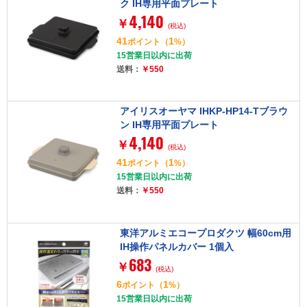
ク IH専用平面プレート
4,140
￥
(税込)
41
1
ポイント
（
%）
15営業日以内に出荷
送料：
￥550
アイリスオーヤマ IHKP-HP14-Tブラウ
ン IH専用平面プレート
4,140
￥
(税込)
41
1
ポイント
（
%）
15営業日以内に出荷
送料：
￥550
東洋アルミエコープロダクツ 幅60cm用
IH操作パネルカバー 1個入
683
￥
(税込)
6
1
ポイント
（
%）
15営業日以内に出荷