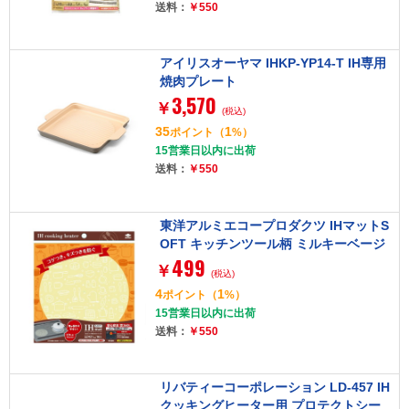
送料：
￥550
アイリスオーヤマ IHKP-YP14-T IH専用
焼肉プレート
3,570
￥
(税込)
35
1
ポイント
（
%）
15営業日以内に出荷
送料：
￥550
東洋アルミエコープロダクツ IHマットS
OFT キッチンツール柄 ミルキーベージ
499
ュ 1枚入
￥
(税込)
4
1
ポイント
（
%）
15営業日以内に出荷
送料：
￥550
リバティーコーポレーション LD-457 IH
クッキングヒーター用 プロテクトシー