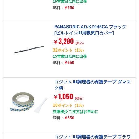
15営業日以内に出荷
送料：
￥550
PANASONIC AD-KZ045CA ブラック
[ビルトインIH用吸気口カバー]
3,280
￥
(税込)
32
1
ポイント
（
%）
15営業日以内に出荷
送料：
￥550
コジット IH調理器の保護テープ ダマス
ク柄
1,050
￥
(税込)
10
1
ポイント
（
%）
在庫残少 ご注文はお早めに
送料：
￥550
コジット IH調理器の保護テープ フラワ