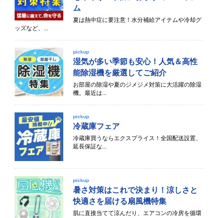
ム
夏は熱中症に要注意！水分補給アイテムや冷却グ
ッズなど、...
pickup
湿気が多い季節も安心！人気＆高性
能除湿機を厳選してご紹介
お部屋の除湿や夏のジメジメ対策に大活躍の除湿
機。最近は...
pickup
冷蔵庫フェア
冷蔵庫買うならエクスプライス！全国配送設置、
延長保証な...
pickup
暑さ対策はこれで決まり！涼しさと
快適さを届ける扇風機特集
肌に直接当てて涼んだり、エアコンの冷房を循環