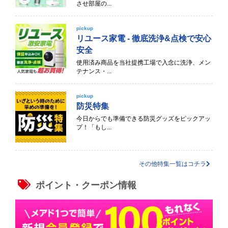
させ部屋の...
pickup
リユース家電 - 徹底洗浄&点検で安心
安全
使用済み商品を当社提携工場で入念に洗浄、メン
テナンス・...
pickup
防災特集
今日からでも準備できる防災グッズをピックアッ
プ！「もし...
その他特集一覧はコチラ
ポイント・クーポン情報