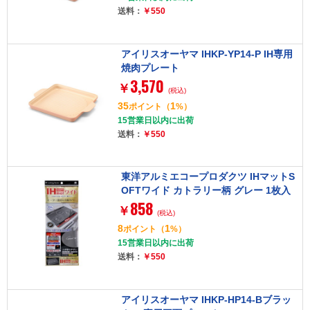
送料：
￥550
アイリスオーヤマ IHKP-YP14-P IH専用
焼肉プレート
3,570
￥
(税込)
35
1
ポイント
（
%）
15営業日以内に出荷
送料：
￥550
東洋アルミエコープロダクツ IHマットS
OFTワイド カトラリー柄 グレー 1枚入
858
￥
(税込)
8
1
ポイント
（
%）
15営業日以内に出荷
送料：
￥550
アイリスオーヤマ IHKP-HP14-Bブラッ