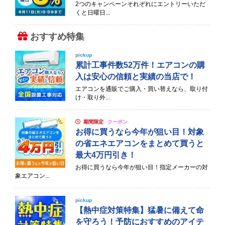
2つのキャンペーンそれぞれにエントリーいただ
くと日曜日...
おすすめ特集
pickup
累計工事件数52万件！エアコンの購
入は安心の信頼と実績の当店で！
エアコンを通販でご購入・買い替えなら、取り付
け・取り外...
期間限定
クーポン
お得に買うなら今年が狙い目！対象
の省エネエアコンをまとめて買うと
最大4万円引き！
お得に買うなら今年が狙い目！指定メーカーの対
象エアコン...
pickup
【熱中症対策特集】猛暑に備えて命
を守ろう！予防におすすめのアイテ