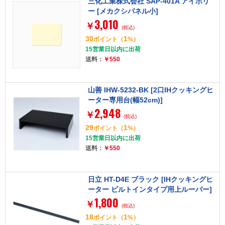
三化工業株式会社 SAP-401A アイボリ
ー [メカクシパネル小]
3,010
￥
(税込)
30
1
ポイント
（
%）
15営業日以内に出荷
送料：
￥550
山善 IHW-5232-BK [2口IHクッキングヒ
ーター専用台(幅52cm)]
2,948
￥
(税込)
29
1
ポイント
（
%）
15営業日以内に出荷
送料：
￥550
日立 HT-D4E ブラック [IHクッキングヒ
ーター ビルトインタイプ用上ルーバー]
1,800
￥
(税込)
18
1
ポイント
（
%）