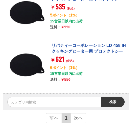
535
ト IH用焼け焦げ防止 19.5cm ブラック
￥
(税込)
5
1
ポイント
（
%）
15営業日以内に出荷
送料：
￥550
リバティーコーポレーション LD-458 IH
クッキングヒーター用 プロテクトシー
621
ト IH用焼け焦げ防止 22cm ブラック
￥
(税込)
6
1
ポイント
（
%）
15営業日以内に出荷
送料：
￥550
検索
前へ
1
次へ