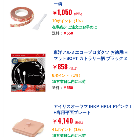
ー柄
1,050
￥
(税込)
10
1
ポイント
（
%）
在庫残少 ご注文はお早めに
送料：
￥550
東洋アルミエコープロダクツ お徳用IH
マットSOFT カトラリー柄 ブラック 2
858
枚入
￥
(税込)
8
1
ポイント
（
%）
15営業日以内に出荷
送料：
￥550
アイリスオーヤマ IHKP-HP14-Pピンク I
H専用平面プレート
4,140
￥
(税込)
41
1
ポイント
（
%）
15営業日以内に出荷