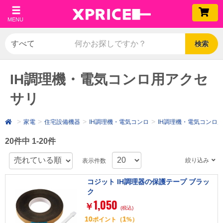
MENU
検索
IH調理機・電気コンロ用アクセ
サリ
家電
住宅設備機器
IH調理機・電気コンロ
IH調理機・電気コンロ
20件中 1-20件
絞り込み
表示件数
コジット IH調理器の保護テープ ブラッ
ク
1,050
￥
(税込)
10
1
ポイント
（
%）