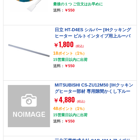
最後の１つ ご注文はお早めに
送料：
￥550
日立 HT-D4ES シルバー [IHクッキング
ヒーター ビルトインタイプ用上ルーバ
1,800
ー]
￥
(税込)
18
1
ポイント
（
%）
15営業日以内に出荷
送料：
￥550
MITSUBISHI CS-ZU12M50 [IHクッキン
グヒーター部材 専用隙間かくし下ルー
4,880
バー(ビルトイン型専用)]
￥
(税込)
48
1
ポイント
（
%）
15営業日以内に出荷
送料：
￥550