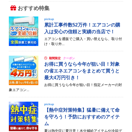
おすすめ特集
pickup
累計工事件数52万件！エアコンの購
入は安心の信頼と実績の当店で！
エアコンを通販でご購入・買い替えなら、取り付
け・取り外...
期間限定
クーポン
お得に買うなら今年が狙い目！対象
の省エネエアコンをまとめて買うと
最大4万円引き！
お得に買うなら今年が狙い目！指定メーカーの対
象エアコン...
pickup
【熱中症対策特集】猛暑に備えて命
を守ろう！予防におすすめのアイテ
ム
夏は熱中症に要注意！水分補給アイテムや冷却グ