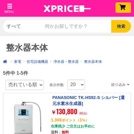
MENU
検索
整水器本体
家電
住宅設備機器
浄水器・整水器
整水器本体
5件中 1-5件
絞り込み
表示件数
PANASONIC TK-HS92-S シルバー [還
元水素水生成器]
130,800
￥
(税込)
1,308
1
ポイント
（
%）
在庫残少 ご注文はお早めに
送料：
無料