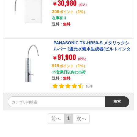
30,980
￥
(税込)
309
1
ポイント
（
%）
在庫有り
送料：
無料
PANASONIC TK-HB50-S メタリックシ
ルバー [還元水素水生成器(ビルトインタ
91,900
イプ)]
￥
(税込)
919
1
ポイント
（
%）
15営業日以内に出荷
送料：
無料
18件
検索
前へ
1
次へ