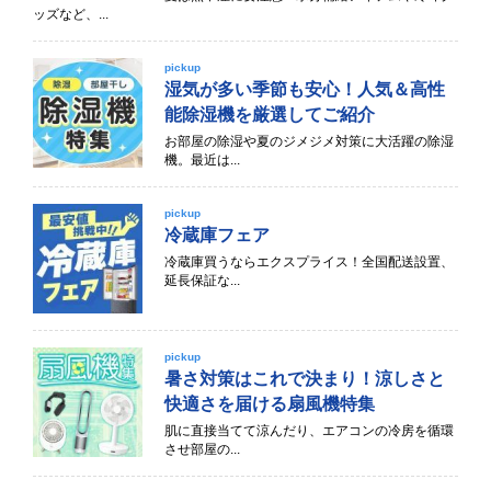
ッズなど、...
pickup
湿気が多い季節も安心！人気＆高性
能除湿機を厳選してご紹介
お部屋の除湿や夏のジメジメ対策に大活躍の除湿
機。最近は...
pickup
冷蔵庫フェア
冷蔵庫買うならエクスプライス！全国配送設置、
延長保証な...
pickup
暑さ対策はこれで決まり！涼しさと
快適さを届ける扇風機特集
肌に直接当てて涼んだり、エアコンの冷房を循環
させ部屋の...