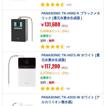
19件
PANASONIC TK-HS92-K ブラックメタ
リック [還元水素水生成器 ]
131,600
￥
(税込)
1,316
1
ポイント
（
%）
在庫有り
送料：
無料
4件
PANASONIC TK-HS71-W ホワイト [還
元水素水生成器]
117,200
￥
(税込)
1,172
1
ポイント
（
%）
在庫有り
送料：
無料
4件
PANASONIC TK-AS32-W ホワイト [ア
ルカリイオン整水器]