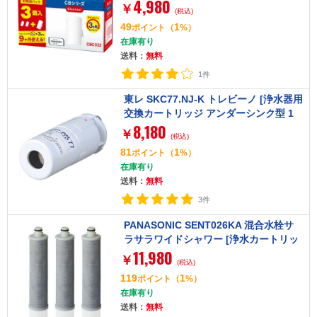
4,980
￥
(税込)
49
1
ポイント
（
%）
在庫有り
送料：
無料
1件
東レ SKC77.NJ-K トレビーノ [浄水器用
交換カートリッジ アンダーシンク型 1
8,180
個入]
￥
(税込)
81
1
ポイント
（
%）
在庫有り
送料：
無料
3件
PANASONIC SENT026KA 混合水栓サ
ラサラワイドシャワー [浄水カートリッ
11,980
ジ(3本入り)]
￥
(税込)
119
1
ポイント
（
%）
在庫有り
送料：
無料