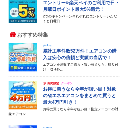
エントリー&楽天ペイのご利用で日・
月曜日ポイント最大5%還元！
2つのキャンペーンそれぞれにエントリーいただ
くと日曜日...
おすすめ特集
pickup
累計工事件数52万件！エアコンの購
入は安心の信頼と実績の当店で！
エアコンを通販でご購入・買い替えなら、取り付
け・取り外...
期間限定
クーポン
お得に買うなら今年が狙い目！対象
の省エネエアコンをまとめて買うと
最大4万円引き！
お得に買うなら今年が狙い目！指定メーカーの対
象エアコン...
pickup