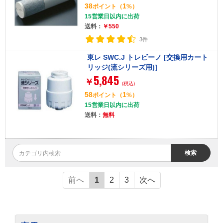
38
1
ポイント
（
%）
15営業日以内に出荷
送料：
￥550
3件
東レ SWC.J トレビーノ [交換用カート
リッジ(流シリーズ用)]
5,845
￥
(税込)
58
1
ポイント
（
%）
15営業日以内に出荷
送料：
無料
検索
前へ
1
2
3
次へ