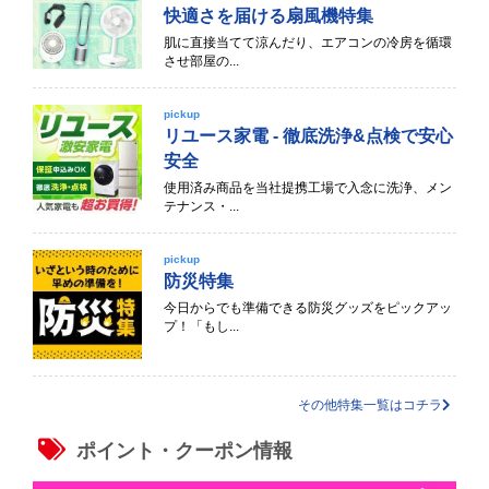
快適さを届ける扇風機特集
肌に直接当てて涼んだり、エアコンの冷房を循環
させ部屋の...
pickup
リユース家電 - 徹底洗浄&点検で安心
安全
使用済み商品を当社提携工場で入念に洗浄、メン
テナンス・...
pickup
防災特集
今日からでも準備できる防災グッズをピックアッ
プ！「もし...
その他特集一覧はコチラ
ポイント・クーポン情報