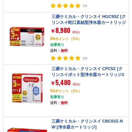
1件
三菱ケミカル・クリンスイ HGC9SZ [ク
リンスイ蛇口直結型浄水器カートリッジ
8,980
3個セット]
￥
(税込)
89
1
ポイント
（
%）
在庫有り
送料：
無料
2件
三菱ケミカル・クリンスイ CPC5Z [ク
リンスイポット型浄水器カートリッジ3
5,480
個セット]
￥
(税込)
54
1
ポイント
（
%）
在庫有り
送料：
無料
三菱ケミカル・クリンスイ CBC03Z-N
W [浄水器カートリッジ]