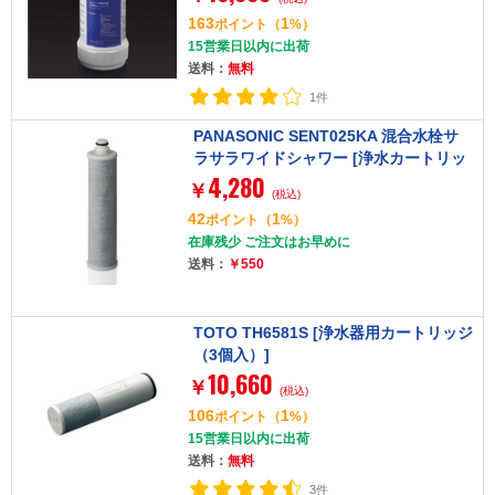
163
1
ポイント
（
%）
15営業日以内に出荷
送料：
無料
1件
PANASONIC SENT025KA 混合水栓サ
ラサラワイドシャワー [浄水カートリッ
4,280
ジ(1本)]
￥
(税込)
42
1
ポイント
（
%）
在庫残少 ご注文はお早めに
送料：
￥550
TOTO TH6581S [浄水器用カートリッジ
（3個入）]
10,660
￥
(税込)
106
1
ポイント
（
%）
15営業日以内に出荷
送料：
無料
3件