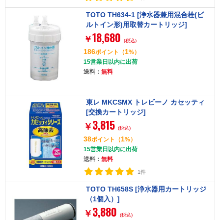
TOTO TH634-1 [浄水器兼用混合栓(ビ
ルトイン形)用取替カートリッジ]
18,680
￥
(税込)
186
1
ポイント
（
%）
15営業日以内に出荷
送料：
無料
東レ MKCSMX トレビーノ カセッティ
[交換カートリッジ]
3,815
￥
(税込)
38
1
ポイント
（
%）
15営業日以内に出荷
送料：
無料
1件
TOTO TH658S [浄水器用カートリッジ
（1個入）]
3,880
￥
(税込)