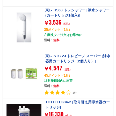
東レ RS53 トレシャワー [浄水シャワー
(カートリッジ1個入)]
3,536
￥
(税込)
35
1
ポイント
（
%）
在庫残少 ご注文はお早めに
送料：
無料
東レ STC.2J トレビーノ スーパー [浄水
器用カートリッジ（2個入り）]
4,547
￥
(税込)
45
1
ポイント
（
%）
15営業日以内に出荷
送料：
無料
1件
TOTO TH634-2 [取り替え用浄水器カー
トリッジ]
16,330
￥
(税込)