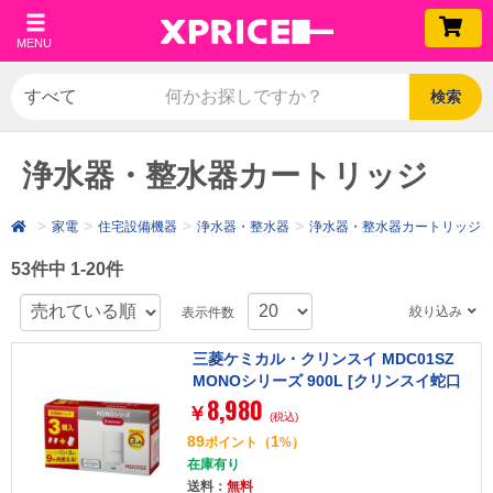
MENU
検索
浄水器・整水器カートリッジ
家電
住宅設備機器
浄水器・整水器
浄水器・整水器カートリッジ
53件中 1-20件
絞り込み
表示件数
三菱ケミカル・クリンスイ MDC01SZ
MONOシリーズ 900L [クリンスイ蛇口
8,980
直結型浄水器カートリッジ3個セット]
￥
(税込)
89
1
ポイント
（
%）
在庫有り
送料：
無料