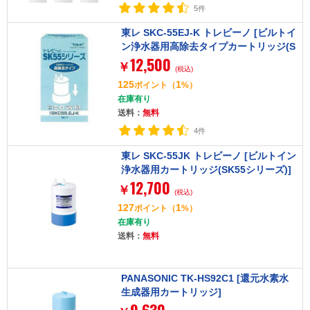
5件
東レ SKC-55EJ-K トレビーノ [ビルトイ
ン浄水器用高除去タイプカートリッジ(S
12,500
K55シリーズ用)]
￥
(税込)
125
1
ポイント
（
%）
在庫有り
送料：
無料
4件
東レ SKC-55JK トレビーノ [ビルトイン
浄水器用カートリッジ(SK55シリーズ)]
12,700
￥
(税込)
127
1
ポイント
（
%）
在庫有り
送料：
無料
PANASONIC TK-HS92C1 [還元水素水
生成器用カートリッジ]