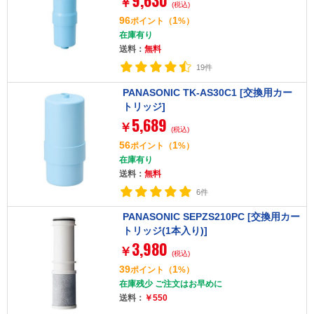
9,630
￥
(税込)
96
1
ポイント
（
%）
在庫有り
送料：
無料
19件
PANASONIC TK-AS30C1 [交換用カー
トリッジ]
5,689
￥
(税込)
56
1
ポイント
（
%）
在庫有り
送料：
無料
6件
PANASONIC SEPZS210PC [交換用カー
トリッジ(1本入り)]
3,980
￥
(税込)
39
1
ポイント
（
%）
在庫残少 ご注文はお早めに
送料：
￥550