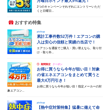
月曜日ポイント最大5%還元！
2つのキャンペーンそれぞれにエントリーいただ
くと日曜日...
おすすめ特集
pickup
累計工事件数52万件！エアコンの購
入は安心の信頼と実績の当店で！
エアコンを通販でご購入・買い替えなら、取り付
け・取り外...
期間限定
クーポン
お得に買うなら今年が狙い目！対象
の省エネエアコンをまとめて買うと
最大4万円引き！
お得に買うなら今年が狙い目！指定メーカーの対
象エアコン...
pickup
【熱中症対策特集】猛暑に備えて命