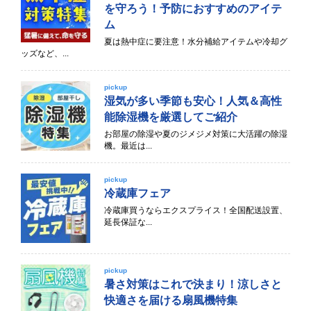
を守ろう！予防におすすめのアイテ
ム
夏は熱中症に要注意！水分補給アイテムや冷却グ
ッズなど、...
pickup
湿気が多い季節も安心！人気＆高性
能除湿機を厳選してご紹介
お部屋の除湿や夏のジメジメ対策に大活躍の除湿
機。最近は...
pickup
冷蔵庫フェア
冷蔵庫買うならエクスプライス！全国配送設置、
延長保証な...
pickup
暑さ対策はこれで決まり！涼しさと
快適さを届ける扇風機特集