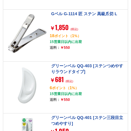
Gベル G-1114 匠 ステン 高級爪切 L
1,850
￥
(税込)
18
1
ポイント
（
%）
15営業日以内に出荷
送料：
￥550
グリーンベル QQ-403 [ステンつめやす
りラウンドタイプ]
681
￥
(税込)
6
1
ポイント
（
%）
15営業日以内に出荷
送料：
￥550
グリーンベル QQ-401 [ステン三段目立
つめやすり]