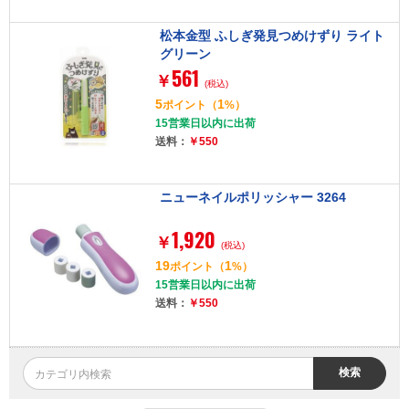
松本金型 ふしぎ発見つめけずり ライト
グリーン
561
￥
(税込)
5
1
ポイント
（
%）
15営業日以内に出荷
送料：
￥550
ニューネイルポリッシャー 3264
1,920
￥
(税込)
19
1
ポイント
（
%）
15営業日以内に出荷
送料：
￥550
検索