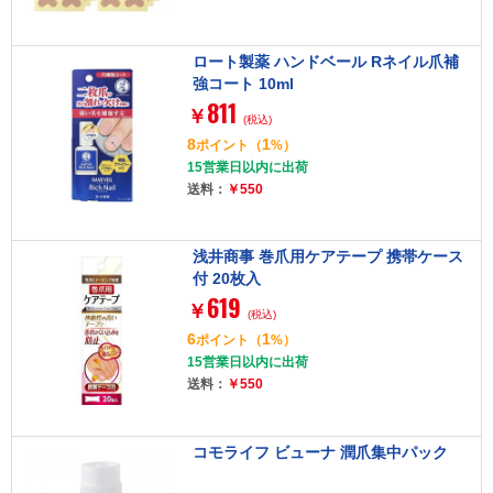
ロート製薬 ハンドベール Rネイル爪補
強コート 10ml
811
￥
(税込)
8
1
ポイント
（
%）
15営業日以内に出荷
送料：
￥550
浅井商事 巻爪用ケアテープ 携帯ケース
付 20枚入
619
￥
(税込)
6
1
ポイント
（
%）
15営業日以内に出荷
送料：
￥550
コモライフ ビューナ 潤爪集中パック