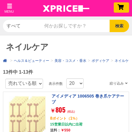
MENU
検索
ネイルケア
ヘルス＆ビューティー
美容・コスメ・香水
ボディケア
ネイルケ
13件中 1-13件
絞り込み
表示件数
アイメディア 1006505 巻き爪ケアテー
プ
805
￥
(税込)
8
1
ポイント
（
%）
15営業日以内に出荷
送料：
￥550