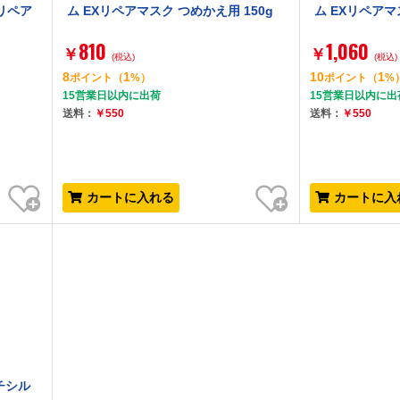
リペア
ム EXリペアマスク つめかえ用 150g
ム EXリペアマス
810
1,060
￥
￥
(税込)
(税込)
8
1
10
1
ポイント
（
%）
ポイント
（
%
15営業日以内に出荷
15営業日以内に出
送料：
￥550
送料：
￥550
お気に入り
お気に入り
カートに入れる
カートに入
ッチシル