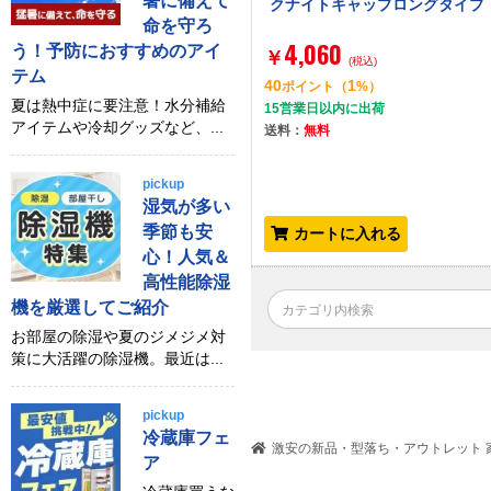
暑に備えて
クナイトキャップロングタイプ
命を守ろ
4,060
う！予防におすすめのアイ
￥
(税込)
テム
40
1
ポイント
（
%）
夏は熱中症に要注意！水分補給
15営業日以内に出荷
アイテムや冷却グッズなど、...
送料：
無料
pickup
湿気が多い
季節も安
カートに入れる
心！人気＆
高性能除湿
機を厳選してご紹介
お部屋の除湿や夏のジメジメ対
策に大活躍の除湿機。最近は...
pickup
冷蔵庫フェ
激安の新品・型落ち・アウトレット 家
ア