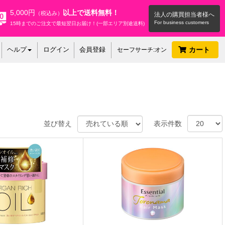
5,000円
以上で送料無料！
（税込み）
法人の購買担当者様へ
15時までのご注文で最短翌日お届け！(一部エリア別途送料)
ヘルプ
ログイン
会員登録
カート
セーフサーチ:オン
並び替え
表示件数