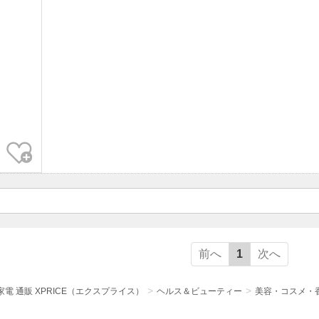
お気に入り
前へ
1
次へ
電 通販 XPRICE（エクスプライス）
ヘルス＆ビューティー
美容・コスメ・