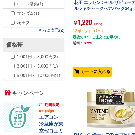
花王 エッセンシャル ザビューテ
ロート製薬(1)
ルツヤチャージヘアパック54g
マンダム(1)
1,220
花王(2)
￥
(税込)
さらに表示(2)
12
1
ポイント
（
%）
最後の１つ ご注文はお早めに
送料：
￥550
価格帯
1,001円～ 3,000円(8)
3,001円～ 5,000円(1)
カートに入れる
5,001円～ 10,000円(1)
キャンペーン
期間限定
c
ampaign
エアコン・
冷蔵庫が東
京ゼロエミ