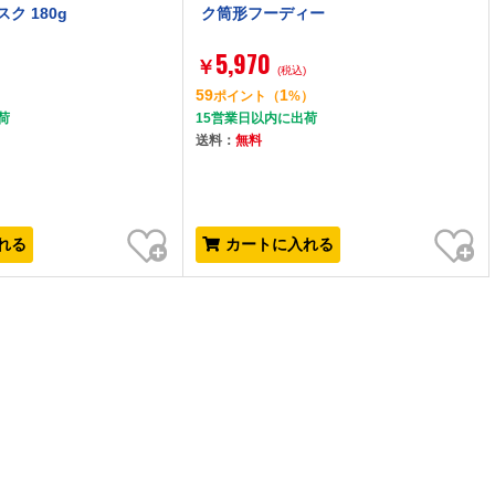
ク 180g
ク筒形フーディー
5,970
￥
(税込)
59
1
）
ポイント
（
%）
荷
15営業日以内に出荷
送料：
無料
お気に入り
お気に入り
れる
カートに入れる