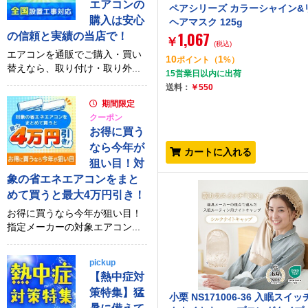
エアコンの
ペアシリーズ カラーシャイン&
購入は安心
ヘアマスク 125g
1,067
の信頼と実績の当店で！
￥
(税込)
エアコンを通販でご購入・買い
10
1
ポイント
（
%）
替えなら、取り付け・取り外...
15営業日以内に出荷
送料：
￥550
期間限定
クーポン
お得に買う
なら今年が
カートに入れる
狙い目！対
象の省エネエアコンをまと
めて買うと最大4万円引き！
お得に買うなら今年が狙い目！
指定メーカーの対象エアコン...
pickup
【熱中症対
策特集】猛
小栗 NS171006-36 入眠スイ