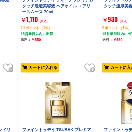
美容液
ファイントゥデイ フィーノプレミアム
ファイントゥデ
タッチ浸透美容液 ヘアオイル エアリ
タッチ濃厚美容液
ースムース 70ml
1,110
930
￥
￥
(税込)
(税込)
11
1
9
1
ポイント
（
%）
ポイント
（
%）
15営業日以内に出荷
15営業日以内に出
送料：
￥550
送料：
￥550
お気に入り
お気に入り
カートに入れる
カートに入
ボンドリ
ファイントゥデイ TSUBAKIプレミア
ファイントゥデイ