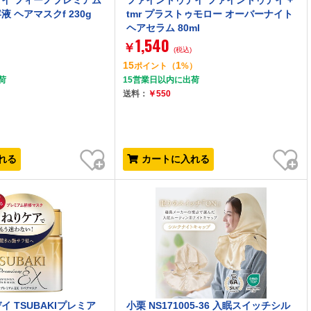
イ フィーノプレミアム
ファイントゥデイ ファイントゥデイ +
 ヘアマスクf 230g
tmr プラストゥモロー オーバーナイト
ヘアセラム 80ml
1,540
￥
(税込)
15
1
ポイント
（
%）
荷
15営業日以内に出荷
送料：
￥550
お気に入り
お気に入り
れる
カートに入れる
 TSUBAKIプレミア
小栗 NS171005-36 入眠スイッチシル