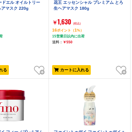
ードエル オイルトリー
花王 エッセンシャル プレミアム とろ
ヘアマスク 220g
生ヘアマスク 180g
1,630
￥
(税込)
16
1
）
ポイント
（
%）
荷
15営業日以内に出荷
送料：
￥550
お気に入り
お気に入り
れる
カートに入れる