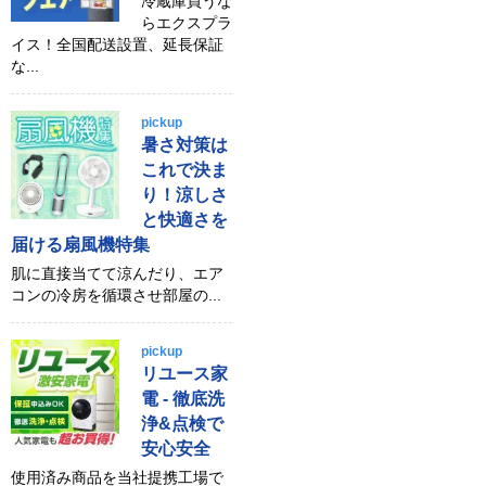
冷蔵庫買うな
らエクスプラ
イス！全国配送設置、延長保証
な...
pickup
暑さ対策は
これで決ま
り！涼しさ
と快適さを
届ける扇風機特集
肌に直接当てて涼んだり、エア
コンの冷房を循環させ部屋の...
pickup
リユース家
電 - 徹底洗
浄&点検で
安心安全
使用済み商品を当社提携工場で