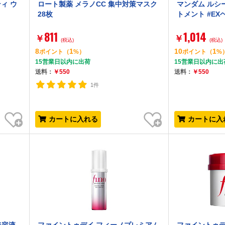
ィ ウ
ロート製薬 メラノCC 集中対策マスク
マンダム ルシ
28枚
トメント #EX
811
1,014
￥
￥
(税込)
(税込)
8
1
10
1
ポイント
（
%）
ポイント
（
%
15営業日以内に出荷
15営業日以内に出
送料：
￥550
送料：
￥550
1件
お気に入り
お気に入り
カートに入れる
カートに入