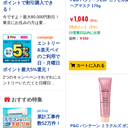
P&G パンテーンEXP カプセル
ポイントで割引購入でき
ヘアマスク 170g
る！
1,040
今ですよ！最大80,000円割引！
￥
(税込)
東京にお住みの方は要...
10
1
ポイント
（
%）
15営業日以内に出荷
campaign
送料：
￥550
エントリー
&楽天ペイ
のご利用で
日・月曜日
カートに入れる
ポイント最大5%還元！
2つのキャンペーンそれぞれにエ
ントリーいただくと日曜日...
おすすめ特集
pickup
累計工事件
数52万件！
P&G パンテーン ミラクルズ 