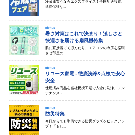
冷蔵庫買うならエクスプライス！全国配送設置、
延長保証な...
pickup
暑さ対策はこれで決まり！涼しさと
快適さを届ける扇風機特集
肌に直接当てて涼んだり、エアコンの冷房を循環
させ部屋の...
pickup
リユース家電 - 徹底洗浄&点検で安心
安全
使用済み商品を当社提携工場で入念に洗浄、メン
テナンス・...
pickup
防災特集
今日からでも準備できる防災グッズをピックアッ
プ！「もし...