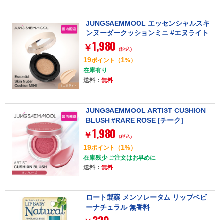
JUNGSAEMMOOL エッセンシャルスキ
ンヌーダークッションミニ #エヌライト
1,980
[クッションファンデーション]
￥
(税込)
19
1
ポイント
（
%）
在庫有り
送料：
無料
JUNGSAEMMOOL ARTIST CUSHION
BLUSH #RARE ROSE [チーク]
1,980
￥
(税込)
19
1
ポイント
（
%）
在庫残少 ご注文はお早めに
送料：
無料
ロート製薬 メンソレータム リップベビ
ーナチュラル 無香料