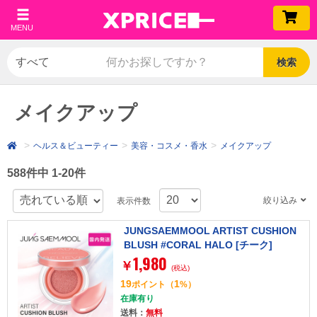
MENU
検索
メイクアップ
ヘルス＆ビューティー
美容・コスメ・香水
メイクアップ
588件中 1-20件
絞り込み
表示件数
JUNGSAEMMOOL ARTIST CUSHION
BLUSH #CORAL HALO [チーク]
1,980
￥
(税込)
19
1
ポイント
（
%）
在庫有り
送料：
無料