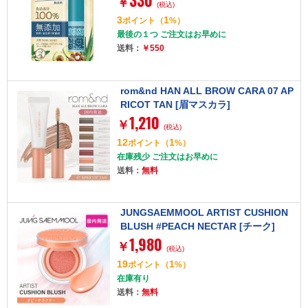
330
￥
(税込)
3
1
ポイント
（
%）
最後の１つ ご注文はお早めに
送料：
￥550
rom&nd HAN ALL BROW CARA 07 AP
RICOT TAN [眉マスカラ]
1,210
￥
(税込)
12
1
ポイント
（
%）
在庫残少 ご注文はお早めに
送料：
無料
JUNGSAEMMOOL ARTIST CUSHION
BLUSH #PEACH NECTAR [チーク]
1,980
￥
(税込)
19
1
ポイント
（
%）
在庫有り
送料：
無料