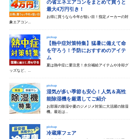
の省エネエアコンをまとめて買うと
最大4万円引き！
お得に買うなら今年が狙い目！指定メーカーの対
象エアコン...
pickup
【熱中症対策特集】猛暑に備えて命
を守ろう！予防におすすめのアイテ
ム
夏は熱中症に要注意！水分補給アイテムや冷却グ
ッズなど、...
pickup
湿気が多い季節も安心！人気＆高性
能除湿機を厳選してご紹介
お部屋の除湿や夏のジメジメ対策に大活躍の除湿
機。最近は...
pickup
冷蔵庫フェア