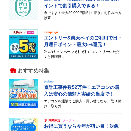
イントで割引購入できる！
今ですよ！最大80,000円割引！東京にお住みの方
は要...
campaign
エントリー&楽天ペイのご利用で日・
月曜日ポイント最大5%還元！
2つのキャンペーンそれぞれにエントリーいただ
くと日曜日...
おすすめ特集
pickup
累計工事件数52万件！エアコンの購
入は安心の信頼と実績の当店で！
エアコンを通販でご購入・買い替えなら、取り付
け・取り外...
期間限定
クーポン
お得に買うなら今年が狙い目！対象