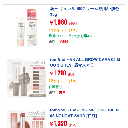
花王 キュレル BBクリーム 明るい肌色
35g
1,980
￥
(税込)
19
1
ポイント
（
%）
最後の１つ ご注文はお早めに
送料：
￥550
rom&nd HAN ALL BROW CARA 08 M
OON GREY [眉マスカラ]
1,210
￥
(税込)
12
1
ポイント
（
%）
在庫有り
送料：
無料
rom&nd GLASTING MELTING BALM
05 NOUGAT SAND [口紅]
1,320
￥
(税込)