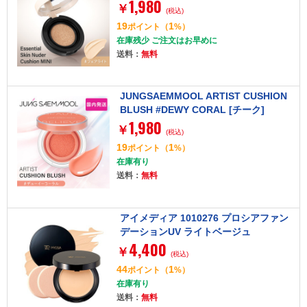
1,980
ト [クッションファンデーション]
￥
(税込)
19
1
ポイント
（
%）
在庫残少 ご注文はお早めに
送料：
無料
JUNGSAEMMOOL ARTIST CUSHION
BLUSH #DEWY CORAL [チーク]
1,980
￥
(税込)
19
1
ポイント
（
%）
在庫有り
送料：
無料
アイメディア 1010276 プロシアファン
デーションUV ライトベージュ
4,400
￥
(税込)
44
1
ポイント
（
%）
在庫有り
送料：
無料