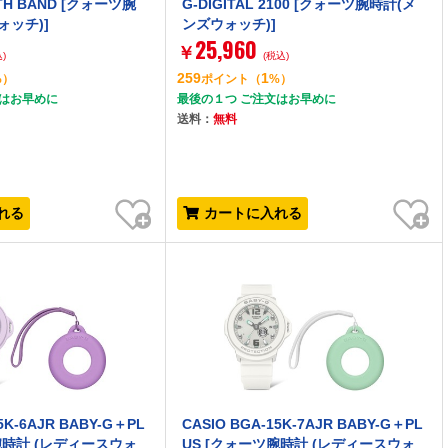
OTH BAND [クォーツ腕
G-DIGITAL 2100 [クォーツ腕時計(メ
ォッチ)]
ンズウォッチ)]
25,960
￥
)
(税込)
259
1
%）
ポイント
（
%）
文はお早めに
最後の１つ ご注文はお早めに
送料：
無料
お気に入り
お気に入り
れる
カートに入れる
5K-6AJR BABY-G＋PL
CASIO BGA-15K-7AJR BABY-G＋PL
腕時計 (レディースウォ
US [クォーツ腕時計 (レディースウォ