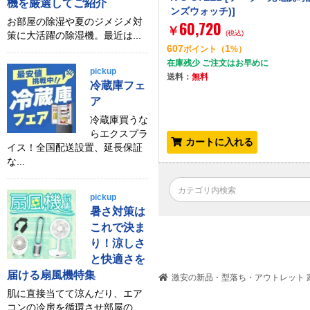
機を厳選してご紹介
ンズウォッチ)]
お部屋の除湿や夏のジメジメ対
60,720
￥
(税込)
策に大活躍の除湿機。最近は...
607
1
ポイント
（
%）
在庫残少 ご注文はお早めに
pickup
送料：
無料
冷蔵庫フェ
ア
冷蔵庫買うな
らエクスプラ
カートに入れる
イス！全国配送設置、延長保証
な...
pickup
暑さ対策は
これで決ま
り！涼しさ
と快適さを
届ける扇風機特集
激安の新品・型落ち・アウトレット 家
肌に直接当てて涼んだり、エア
コンの冷房を循環させ部屋の...