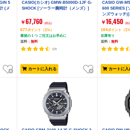
GIN 5
CASIO(カシオ) GMW-B5000D-1JF G-
CASIO GW-M5
計 (メ
SHOCK [ソーラー腕時計（メンズ）]
600 SERIE
ンズウォッチ)]
67,760
16,450
￥
￥
(税込)
(税
677
1
164
1
ポイント
（
%）
ポイント
（
最後の１つ ご注文はお早めに
在庫有り
送料：
無料
送料：
無料
5件
お気に入り
お気に入り
カートに入れる
カートに入