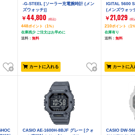
-G-STEEL [ソーラー充電腕時計 (メン
IGITAL 560
ズウォッチ)]
(メンズウォッチ
44,800
21,029
￥
￥
(税込)
(税
448
1
210
1
ポイント
（
%）
ポイント
（
在庫残少 ご注文はお早めに
在庫有り
送料：
無料
送料：
無料
お気に入り
お気に入り
カートに入れる
カートに入
-SHOC
CASIO AE-1600H-8BJF グレー [クォ
CASIO DW-56