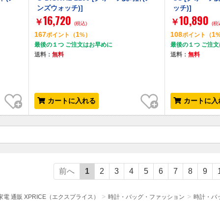
ンズウォッチ)]
ッチ)]
16,720
10,890
￥
￥
(税込)
(税
167
1
108
1
ポイント
（
%）
ポイント
（
最後の１つ ご注文はお早めに
最後の１つ ご注
送料：
無料
送料：
無料
お気に入り
お気に入り
カートに入れる
カートに入
前へ
1
2
3
4
5
6
7
8
9
電 通販 XPRICE（エクスプライス）
時計・バッグ・ファッション
時計・バ