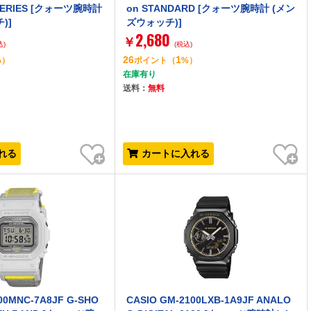
0 SERIES [クォーツ腕時計
on STANDARD [クォーツ腕時計 (メン
)]
ズウォッチ)]
2,680
￥
込)
(税込)
26
1
%）
ポイント
（
%）
在庫有り
送料：
無料
お気に入り
お気に入り
れる
カートに入れる
00MNC-7A8JF G-SHO
CASIO GM-2100LXB-1A9JF ANALO