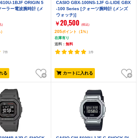
610U-1BJF ORIGIN 5
CASIO GBX-100NS-1JF G-LIDE GBX
S [ソーラー電波腕時計 (メ
-100 Series [クォーツ腕時計 (メンズ
ウォッチ)]
20,500
￥
込)
(税込)
205
1
%）
ポイント
（
%）
在庫有り
送料：
無料
7件
1件
お気に入り
お気に入り
れる
カートに入れる