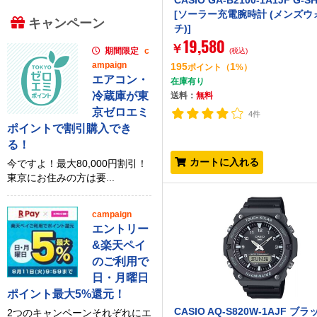
CASIO GA-B2100-1A1JF G-S
[ソーラー充電腕時計 (メンズウ
キャンペーン
チ)]
19,580
￥
期間限定
c
(税込)
ampaign
195
1
ポイント
（
%）
エアコン・
在庫有り
冷蔵庫が東
送料：
無料
京ゼロエミ
4件
ポイントで割引購入でき
る！
カートに入れる
今ですよ！最大80,000円割引！
東京にお住みの方は要...
campaign
エントリー
&楽天ペイ
のご利用で
日・月曜日
ポイント最大5%還元！
CASIO AQ-S820W-1AJF ブラ
2つのキャンペーンそれぞれにエ