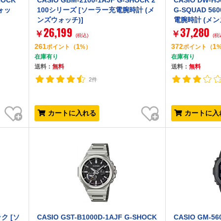
HOCK
CASIO GBM-2100-1AJF G-SHOCK 2
CASIO DW-H5
ォッ
100シリーズ [ソーラー充電腕時計 (メ
G-SQUAD 56
ンズウォッチ)]
電腕時計 (メン
26,199
37,280
￥
￥
(税込)
(税
261
1
372
1
ポイント
（
%）
ポイント
（
在庫有り
在庫有り
送料：
無料
送料：
無料
2件
お気に入り
お気に入り
カートに入れる
カートに入
ック [ソ
CASIO GST-B1000D-1AJF G-SHOCK
CASIO GM-56