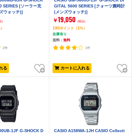
600MB-8JR G-SHOCK
CASIO GM-5600U-1JF G-SHOCK DI
00 SERIES [ソーラー充
GITAL 5600 SERIES [クォーツ腕時計
ズウォッチ)]
(メンズウォッチ)]
19,050
￥
込)
(税込)
190
1
%）
ポイント
（
%）
在庫有り
送料：
無料
2件
1件
お気に入り
お気に入り
れる
カートに入れる
00UB-1JF G-SHOCK D
CASIO A158WA-1JH CASIO Collecti