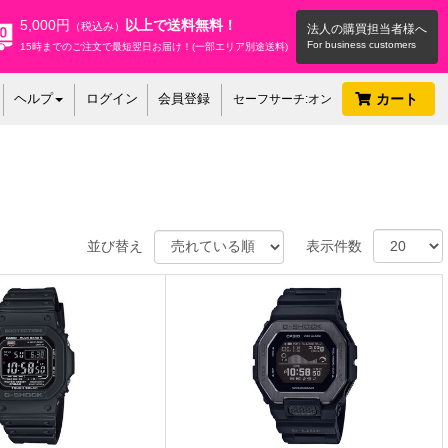
5,000円
以上で送料無料！
（税込み）
法人の購買担当者様へ
15時までのご注文で最短翌日お届け！(一部エリア別途送料)
ヘルプ
ログイン
会員登録
カート
セーフサーチ:オン
並び替え
表示件数