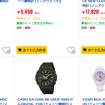
電腕時計
ーツ腕時計 (メンズウォッチ)]
CK NEW CL
時計 (メンズウ
5,450
17,820
￥
￥
(税込)
(税込
54
1
178
1
ポイント
（
%）
ポイント
（
最後の１つ ご注文はお早めに
最後の１つ ご注
送料：
無料
送料：
無料
お気に入り
お気に入り
カートに入れる
カートに入
SHOC
CASIO GA-2100LXB-1A9JF ANALO
CASIO BGA-1
計 (メ
G-DIGITAL 2100 [クォーツ腕時計(メ
US [クォーツ