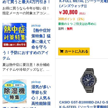
K-FULL METAL [ソーラー充
めて買うと最大4万円引き！
(メンズウォッチ)]
お得に買うなら今年が狙い目！
30,800
￥
指定メーカーの対象エアコン...
(税込)
308
1
ポイント
（
%）
最後の１つ ご注文はお早めに
pickup
送料：
無料
【熱中症対
策特集】猛
暑に備えて
命を守ろ
カートに入れる
う！予防におすすめのアイ
テム
夏は熱中症に要注意！水分補給
アイテムや冷却グッズなど、...
pickup
湿気が多い
季節も安
心！人気＆
CASIO GST-B1000BD-2AJ G-
高性能除湿
K G-STEEL [ソーラー充電腕時