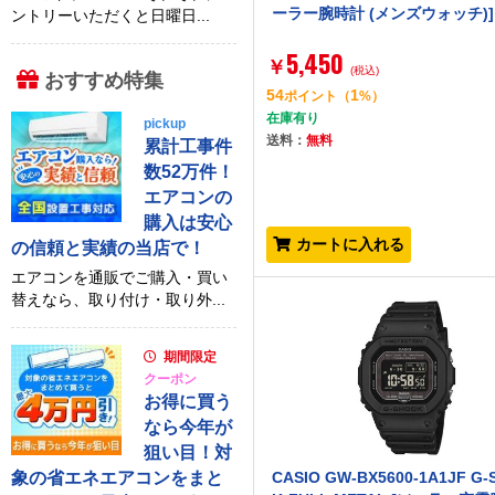
ーラー腕時計 (メンズウォッチ)]
ントリーいただくと日曜日...
5,450
￥
(税込)
おすすめ特集
54
1
ポイント
（
%）
在庫有り
pickup
送料：
無料
累計工事件
数52万件！
エアコンの
購入は安心
カートに入れる
の信頼と実績の当店で！
エアコンを通販でご購入・買い
替えなら、取り付け・取り外...
期間限定
クーポン
お得に買う
なら今年が
狙い目！対
象の省エネエアコンをまと
CASIO GW-BX5600-1A1JF G