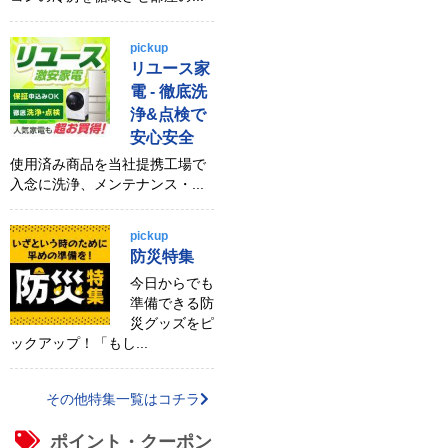
pickup
リユース家
電 - 徹底洗
浄&点検で
安心安全
使用済み商品を当社提携工場で
入念に洗浄、メンテナンス・...
pickup
防災特集
今日からでも
準備できる防
災グッズをピ
ックアップ！「もし...
その他特集一覧はコチラ
ポイント・クーポン