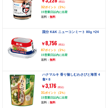
3,228
￥
(税込)
32
1
ポイント
（
%）
15営業日以内に出荷
送料：
無料
国分 K&K ニューコンミート 80g ×24
8,756
￥
(税込)
87
1
ポイント
（
%）
15営業日以内に出荷
送料：
無料
ハナマルキ 香り愉しむわさびと海苔 4
食× 8
3,176
￥
(税込)
31
1
ポイント
（
%）
15営業日以内に出荷
送料：
無料