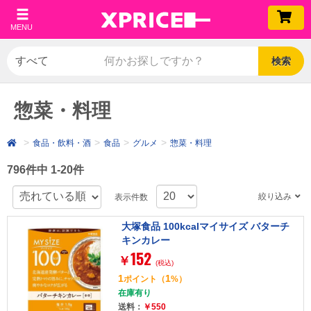
MENU
検索
惣菜・料理
食品・飲料・酒
食品
グルメ
惣菜・料理
796件中 1-20件
絞り込み
表示件数
大塚食品 100kcalマイサイズ バターチ
キンカレー
152
￥
(税込)
1
1
ポイント
（
%）
在庫有り
送料：
￥550