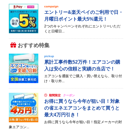
campaign
エントリー&楽天ペイのご利用で日・
月曜日ポイント最大5%還元！
2つのキャンペーンそれぞれにエントリーいただ
くと日曜日...
おすすめ特集
pickup
累計工事件数52万件！エアコンの購
入は安心の信頼と実績の当店で！
エアコンを通販でご購入・買い替えなら、取り付
け・取り外...
期間限定
クーポン
お得に買うなら今年が狙い目！対象
の省エネエアコンをまとめて買うと
最大4万円引き！
お得に買うなら今年が狙い目！指定メーカーの対
象エアコン...