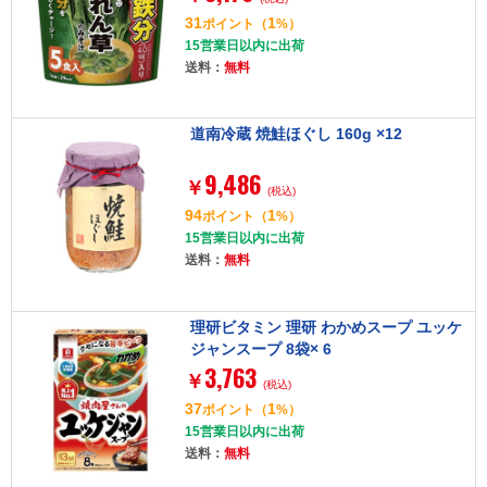
31
1
ポイント
（
%）
15営業日以内に出荷
送料：
無料
道南冷蔵 焼鮭ほぐし 160g ×12
9,486
￥
(税込)
94
1
ポイント
（
%）
15営業日以内に出荷
送料：
無料
理研ビタミン 理研 わかめスープ ユッケ
ジャンスープ 8袋× 6
3,763
￥
(税込)
37
1
ポイント
（
%）
15営業日以内に出荷
送料：
無料