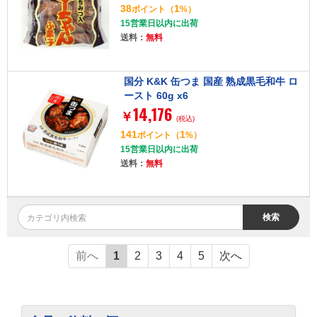
38
1
ポイント
（
%）
15営業日以内に出荷
送料：
無料
国分 K&K 缶つま 国産 熟成黒毛和牛 ロ
ースト 60g x6
14,176
￥
(税込)
141
1
ポイント
（
%）
15営業日以内に出荷
送料：
無料
検索
前へ
1
2
3
4
5
次へ