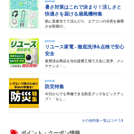
pickup
暑さ対策はこれで決まり！涼しさと
快適さを届ける扇風機特集
肌に直接当てて涼んだり、エアコンの冷房を循環
させ部屋の...
pickup
リユース家電 - 徹底洗浄&点検で安心
安全
使用済み商品を当社提携工場で入念に洗浄、メン
テナンス・...
pickup
防災特集
今日からでも準備できる防災グッズをピックアッ
プ！「もし...
その他特集一覧はコチラ
ポイント・クーポン情報