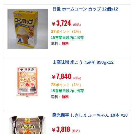
日世 ホームコーン カップ 12個x12
3,724
￥
(税込)
37
1
ポイント
（
%）
15営業日以内に出荷
送料：
無料
山高味噌 米こうじみそ 850gx12
7,840
￥
(税込)
78
1
ポイント
（
%）
15営業日以内に出荷
送料：
無料
隆光商事 しきしま ふーちゃん 10本 ×10
3,818
￥
(税込)