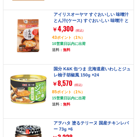
アイリスオーヤマ すぐおいしい 味噌汁
とん汁(ケース) すぐおいしい 味噌汁 と
4,300
ん汁(ケース)
￥
(税込)
43
1
ポイント
（
%）
10営業日以内に出荷
送料：
無料
国分 K&K 缶つま 北海道産いわしとジュ
レ柚子胡椒風 150g ×24
8,570
￥
(税込)
85
1
ポイント
（
%）
15営業日以内に出荷
送料：
無料
アヲハタ 塗るテリーヌ 国産チキンレバ
ー 73g ×6