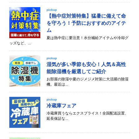
pickup
【熱中症対策特集】猛暑に備えて命
を守ろう！予防におすすめのアイテ
ム
夏は熱中症に要注意！水分補給アイテムや冷却グ
ッズなど、...
pickup
湿気が多い季節も安心！人気＆高性
能除湿機を厳選してご紹介
お部屋の除湿や夏のジメジメ対策に大活躍の除湿
機。最近は...
pickup
冷蔵庫フェア
冷蔵庫買うならエクスプライス！全国配送設置、
延長保証な...