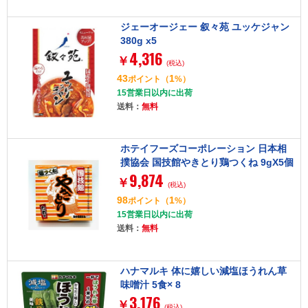
ジェーオージェー 叙々苑 ユッケジャン
380g x5
4,316
￥
(税込)
43
1
ポイント
（
%）
15営業日以内に出荷
送料：
無料
ホテイフーズコーポレーション 日本相
撲協会 国技館やきとり鶏つくね 9gX5個
9,874
x24
￥
(税込)
98
1
ポイント
（
%）
15営業日以内に出荷
送料：
無料
ハナマルキ 体に嬉しい減塩ほうれん草
味噌汁 5食× 8
3,176
￥
(税込)