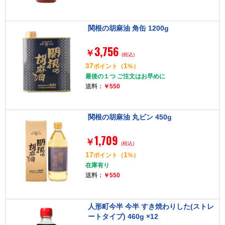
関根の胡麻油 角缶 1200g
3,756
￥
(税込)
37
1
ポイント
（
%）
最後の１つ ご注文はお早めに
送料：
￥550
関根の胡麻油 丸ビン 450g
1,709
￥
(税込)
17
1
ポイント
（
%）
在庫有り
送料：
￥550
人形町今半 今半 すき焼わりした(ストレ
ートタイプ) 460g ×12