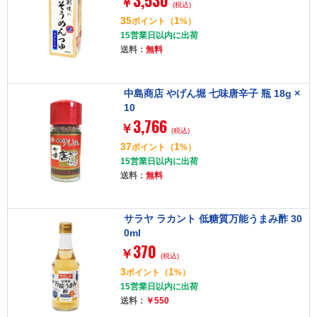
3,530
￥
(税込)
35
1
ポイント
（
%）
15営業日以内に出荷
送料：
無料
中島商店 やげん堀 七味唐辛子 瓶 18g ×
10
3,766
￥
(税込)
37
1
ポイント
（
%）
15営業日以内に出荷
送料：
無料
サラヤ ラカント 低糖質万能うまみ酢 30
0ml
370
￥
(税込)
3
1
ポイント
（
%）
15営業日以内に出荷
送料：
￥550