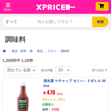
MENU
検索
調味料
食品・飲料・酒
食品
グルメ
調味料
1,309件中 1-20件
絞り込み
表示件数
清水屋 ケチャップ セミハ－ドボトル 30
0ml
470
￥
(税込)
4
1
ポイント
（
%）
在庫有り
送料：
￥550