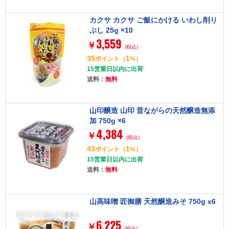
カクサ カクサ ご飯にかける いわし削り
ぶし 25g ×10
3,559
￥
(税込)
35
1
ポイント
（
%）
15営業日以内に出荷
送料：
無料
山印醸造 山印 昔ながらの天然醸造無添
加 750g ×6
4,384
￥
(税込)
43
1
ポイント
（
%）
15営業日以内に出荷
送料：
無料
山高味噌 匠御膳 天然醸造みそ 750g x6
6,225
￥
(税込)