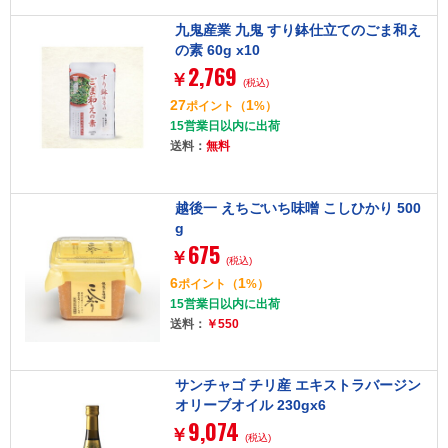
九鬼産業 九鬼 すり鉢仕立てのごま和え
の素 60g x10
2,769
￥
(税込)
27
1
ポイント
（
%）
15営業日以内に出荷
送料：
無料
越後一 えちごいち味噌 こしひかり 500
g
675
￥
(税込)
6
1
ポイント
（
%）
15営業日以内に出荷
送料：
￥550
サンチャゴ チリ産 エキストラバージン
オリーブオイル 230gx6
9,074
￥
(税込)