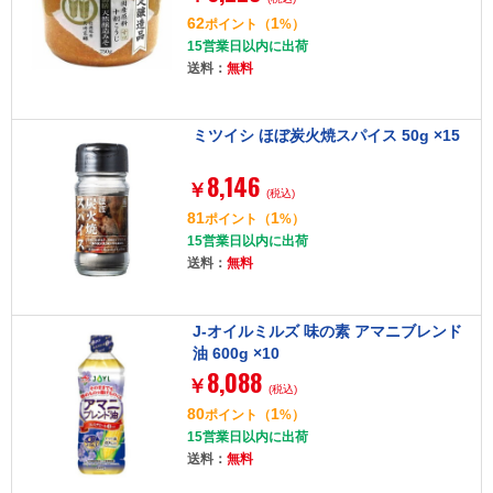
62
1
ポイント
（
%）
15営業日以内に出荷
送料：
無料
ミツイシ ほぼ炭火焼スパイス 50g ×15
8,146
￥
(税込)
81
1
ポイント
（
%）
15営業日以内に出荷
送料：
無料
J-オイルミルズ 味の素 アマニブレンド
油 600g ×10
8,088
￥
(税込)
80
1
ポイント
（
%）
15営業日以内に出荷
送料：
無料