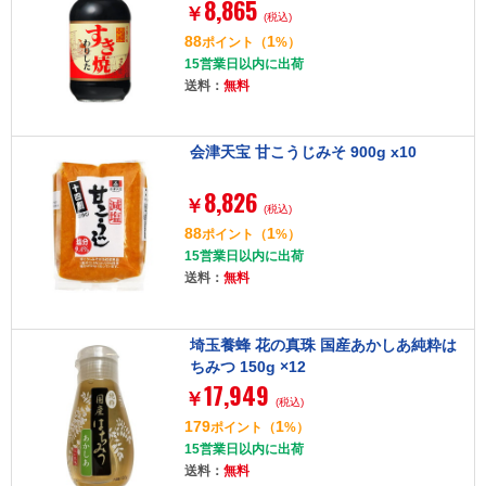
8,865
￥
(税込)
88
1
ポイント
（
%）
15営業日以内に出荷
送料：
無料
会津天宝 甘こうじみそ 900g x10
8,826
￥
(税込)
88
1
ポイント
（
%）
15営業日以内に出荷
送料：
無料
埼玉養蜂 花の真珠 国産あかしあ純粋は
ちみつ 150g ×12
17,949
￥
(税込)
179
1
ポイント
（
%）
15営業日以内に出荷
送料：
無料