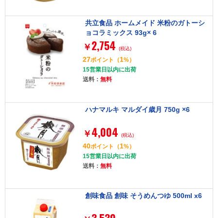
共立食品 ホームメイド 米粉のガトーシ
ョコラミックス 93g× 6
2,754
￥
(税込)
27
1
ポイント
（
%）
15営業日以内に出荷
送料：
無料
ハナマルキ マルダイ歳月 750g ×6
4,004
￥
(税込)
40
1
ポイント
（
%）
15営業日以内に出荷
送料：
無料
創味食品 創味 そうめんつゆ 500ml x6