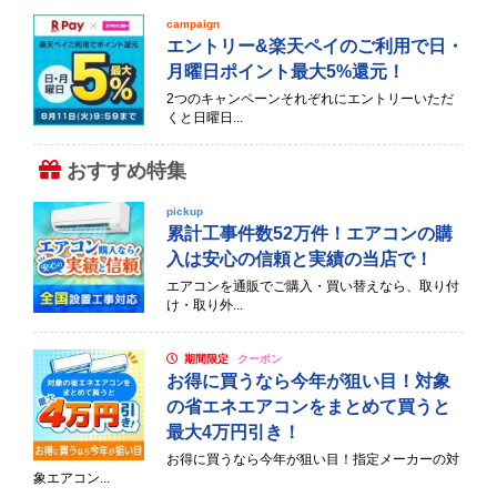
campaign
エントリー&楽天ペイのご利用で日・
月曜日ポイント最大5%還元！
2つのキャンペーンそれぞれにエントリーいただ
くと日曜日...
おすすめ特集
pickup
累計工事件数52万件！エアコンの購
入は安心の信頼と実績の当店で！
エアコンを通販でご購入・買い替えなら、取り付
け・取り外...
期間限定
クーポン
お得に買うなら今年が狙い目！対象
の省エネエアコンをまとめて買うと
最大4万円引き！
お得に買うなら今年が狙い目！指定メーカーの対
象エアコン...