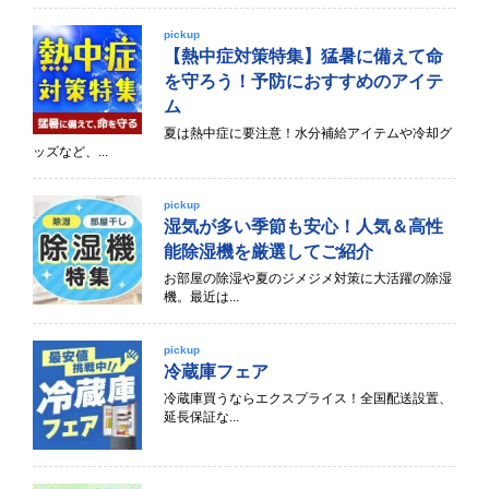
pickup
【熱中症対策特集】猛暑に備えて命
を守ろう！予防におすすめのアイテ
ム
夏は熱中症に要注意！水分補給アイテムや冷却グ
ッズなど、...
pickup
湿気が多い季節も安心！人気＆高性
能除湿機を厳選してご紹介
お部屋の除湿や夏のジメジメ対策に大活躍の除湿
機。最近は...
pickup
冷蔵庫フェア
冷蔵庫買うならエクスプライス！全国配送設置、
延長保証な...