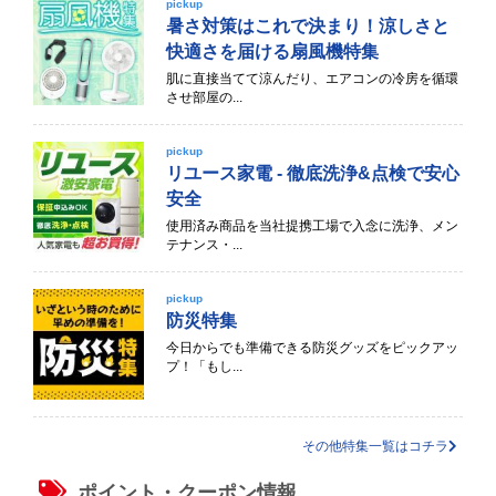
pickup
暑さ対策はこれで決まり！涼しさと
快適さを届ける扇風機特集
肌に直接当てて涼んだり、エアコンの冷房を循環
させ部屋の...
pickup
リユース家電 - 徹底洗浄&点検で安心
安全
使用済み商品を当社提携工場で入念に洗浄、メン
テナンス・...
pickup
防災特集
今日からでも準備できる防災グッズをピックアッ
プ！「もし...
その他特集一覧はコチラ
ポイント・クーポン情報