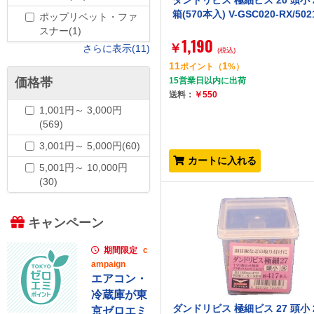
ダンドリビス 極細ビス 20 頭小 
箱(570本入) V-GSC020-RX/502
ポップリベット・ファ
スナー(1)
1,190
￥
さらに表示(11)
(税込)
11
1
ポイント
（
%）
価格帯
15営業日以内に出荷
送料：
￥550
1,001円～ 3,000円
(569)
3,001円～ 5,000円(60)
カートに入れる
5,001円～ 10,000円
(30)
キャンペーン
期間限定
c
ampaign
エアコン・
冷蔵庫が東
ダンドリビス 極細ビス 27 頭小 
京ゼロエミ