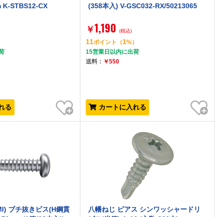
 K-STBS12-CX
(358本入) V-GSC032-RX/50213065
1,190
￥
(税込)
11
1
）
ポイント
（
%）
荷
15営業日以内に出荷
送料：
￥550
お気に入り
お気に入り
れる
カートに入れる
MI) ブチ抜きビス(H鋼貫
八幡ねじ ピアス シンワッシャードリ