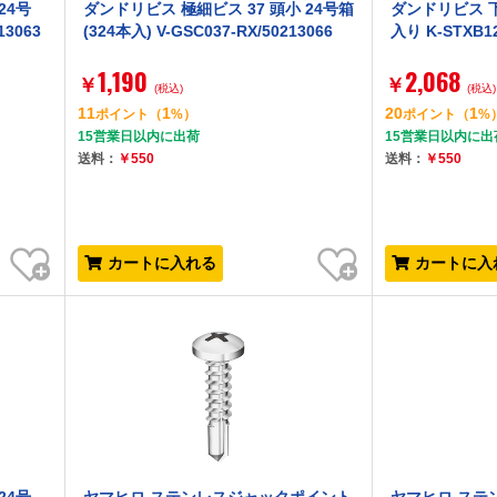
24号
ダンドリビス 極細ビス 37 頭小 24号箱
ダンドリビス 下地
13063
(324本入) V-GSC037-RX/50213066
入り K-STXB1
1,190
2,068
￥
￥
(税込)
(税込)
11
1
20
1
ポイント
（
%）
ポイント
（
%
15営業日以内に出荷
15営業日以内に出
送料：
￥550
送料：
￥550
お気に入り
お気に入り
カートに入れる
カートに入