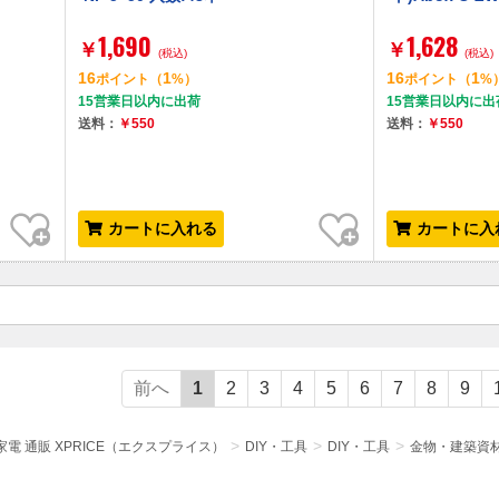
1,690
1,628
￥
￥
(税込)
(税込)
16
1
16
1
ポイント
（
%）
ポイント
（
%
15営業日以内に出荷
15営業日以内に出
送料：
￥550
送料：
￥550
お気に入り
お気に入り
カートに入れる
カートに入
前へ
1
2
3
4
5
6
7
8
9
電 通販 XPRICE（エクスプライス）
DIY・工具
DIY・工具
金物・建築資