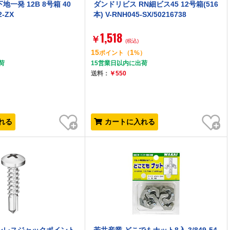
一発 12B 8号箱 40
ダンドリビス RN細ビス45 12号箱(516
2-ZX
本) V-RNH045-SX/50216738
1,518
￥
(税込)
15
1
）
ポイント
（
%）
荷
15営業日以内に出荷
送料：
￥550
お気に入り
お気に入り
れる
カートに入れる