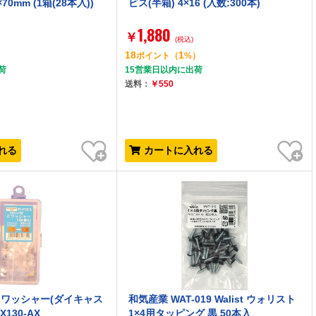
70mm (1箱(28本入))
ビス(半箱) 4×16 (入数:300本)
1,880
￥
(税込)
18
1
）
ポイント
（
%）
荷
15営業日以内に出荷
送料：
￥550
お気に入り
お気に入り
れる
カートに入れる
Zワッシャー(ダイキャス
和気産業 WAT-019 Walist ウォリスト
X130-AX
1×4用タッピング 黒 50本入