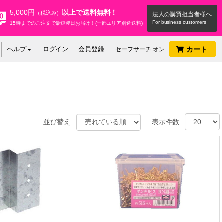
5,000円
以上で送料無料！
（税込み）
法人の購買担当者様へ
15時までのご注文で最短翌日お届け！(一部エリア別途送料)
ヘルプ
ログイン
会員登録
カート
セーフサーチ:オン
並び替え
表示件数