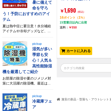
暑に備えて
命を守ろ
1,690
￥
(税込)
う！予防におすすめのアイ
16
1
ポイント
（
%）
テム
15営業日以内に出荷
夏は熱中症に要注意！水分補給
送料：
￥550
アイテムや冷却グッズなど、...
pickup
湿気が多い
カートに入れる
季節も安
心！人気＆
高性能除湿
機を厳選してご紹介
お部屋の除湿や夏のジメジメ対
策に大活躍の除湿機。最近は...
pickup
激安の新品・型落ち・アウトレット 家
冷蔵庫フェ
ア