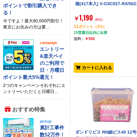
箱(417本入) V-GSC027-RX/502
ポイントで割引購入でき
る！
1,190
￥
(税込)
今ですよ！最大80,000円割引！
11
1
東京にお住みの方は要...
ポイント
（
%）
15営業日以内に出荷
送料：
￥550
campaign
エントリー
&楽天ペイ
のご利用で
カートに入れる
日・月曜日
ポイント最大5%還元！
2つのキャンペーンそれぞれにエ
ントリーいただくと日曜日...
おすすめ特集
pickup
累計工事件
ダンドリビス RN細ビス40 12号箱
数52万件！