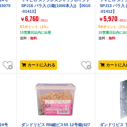
24号
ヤマヒロ ステンレスジャックポイント
ヤマヒロ ステ
15075
SPJ16 バラ入 (1箱(1000本入)) 【0010
SPJ13 バラ入 (
-01413】
-01412】
6,760
5,970
￥
￥
(税込)
(税込)
67
1
59
1
ポイント
（
%）
ポイント
（
%
15営業日以内に出荷
15営業日以内に出
送料：
無料
送料：
無料
お気に入り
お気に入り
カートに入れる
カートに入
24号
ダンドリビス RN細ビス55 12号箱(427
ダンドリビス 