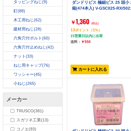
タッピングねじ
(9)
ダンドリビス 極細ビス 25 頭小 
箱(474本入) V-GSC025-RX/502
釘
(88)
1,360
木工用ねじ
(62)
￥
(税込)
建材用ねじ
(28)
13
1
ポイント
（
%）
15営業日以内に出荷
六角穴付ボルト
(60)
送料：
￥550
六角穴付止めねじ
(42)
ナット
(33)
ねじ用キャップ
(76)
カートに入れる
ワッシャー
(45)
小ねじ
(265)
メーカー
TRUSCO(381)
スガツネ工業(13)
コノエ(93)