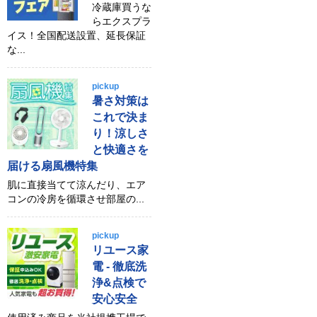
冷蔵庫買うな
らエクスプラ
イス！全国配送設置、延長保証
な...
pickup
暑さ対策は
これで決ま
り！涼しさ
と快適さを
届ける扇風機特集
肌に直接当てて涼んだり、エア
コンの冷房を循環させ部屋の...
pickup
リユース家
電 - 徹底洗
浄&点検で
安心安全