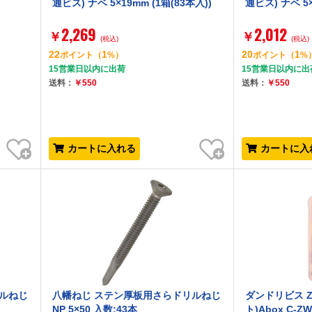
通ビス) ナベ 5×19mm (1箱(83本入))
通ビス) ナベ 5×
2,269
2,012
￥
￥
(税込)
(税込)
22
1
20
1
ポイント
（
%）
ポイント
（
%
15営業日以内に出荷
15営業日以内に出
送料：
￥550
送料：
￥550
お気に入り
お気に入り
カートに入れる
カートに入
ルねじ
八幡ねじ ステン厚板用さらドリルねじ
ダンドリビス 
NP 5×50 入数:43本
ト)Abox C-ZW