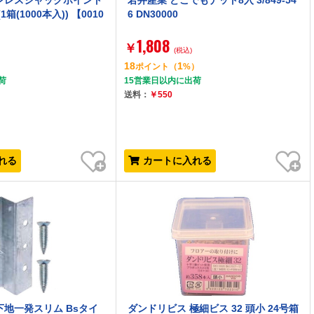
ンレスジャックポイント
若井産業 どこでもナット8入 3/849-54
1箱(1000本入)) 【0010
6 DN30000
1,808
￥
(税込)
18
1
）
ポイント
（
%）
荷
15営業日以内に出荷
送料：
￥550
お気に入り
お気に入り
れる
カートに入れる
下地一発スリム Bsタイ
ダンドリビス 極細ビス 32 頭小 24号箱