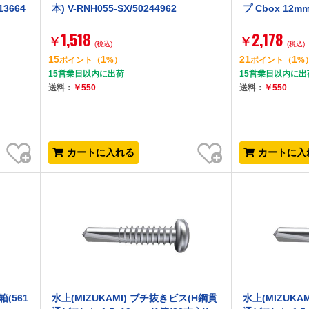
13664
本) V-RNH055-SX/50244962
プ Cbox 12mm
1,518
2,178
￥
￥
(税込)
(税込)
15
1
21
1
ポイント
（
%）
ポイント
（
%
15営業日以内に出荷
15営業日以内に出
送料：
￥550
送料：
￥550
お気に入り
お気に入り
カートに入れる
カートに入
(561
水上(MIZUKAMI) ブチ抜きビス(H鋼貫
水上(MIZUKA