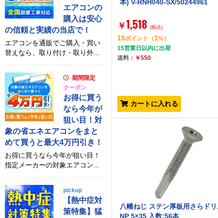
本) V-RNH040-SX/50244961
エアコンの
購入は安心
1,518
￥
(税込)
の信頼と実績の当店で！
15
1
ポイント
（
%）
エアコンを通販でご購入・買い
15営業日以内に出荷
替えなら、取り付け・取り外...
送料：
￥550
期間限定
クーポン
お得に買う
カートに入れる
なら今年が
狙い目！対
象の省エネエアコンをまと
めて買うと最大4万円引き！
お得に買うなら今年が狙い目！
指定メーカーの対象エアコン...
pickup
【熱中症対
八幡ねじ ステン厚板用さらドリ
策特集】猛
NP 5×35 入数:56本