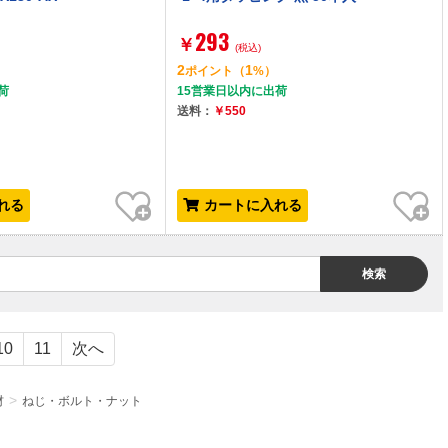
293
￥
(税込)
2
1
）
ポイント
（
%）
荷
15営業日以内に出荷
送料：
￥550
お気に入り
お気に入り
れる
カートに入れる
検索
10
11
次へ
材
ねじ・ボルト・ナット