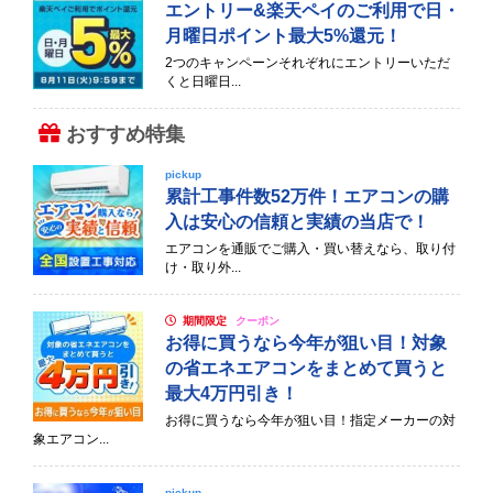
エントリー&楽天ペイのご利用で日・
月曜日ポイント最大5%還元！
2つのキャンペーンそれぞれにエントリーいただ
くと日曜日...
おすすめ特集
pickup
累計工事件数52万件！エアコンの購
入は安心の信頼と実績の当店で！
エアコンを通販でご購入・買い替えなら、取り付
け・取り外...
期間限定
クーポン
お得に買うなら今年が狙い目！対象
の省エネエアコンをまとめて買うと
最大4万円引き！
お得に買うなら今年が狙い目！指定メーカーの対
象エアコン...
pickup