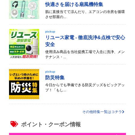
快適さを届ける扇風機特集
肌に直接当てて涼んだり、エアコンの冷房を循環
させ部屋の...
pickup
リユース家電 - 徹底洗浄&点検で安心
安全
使用済み商品を当社提携工場で入念に洗浄、メン
テナンス・...
pickup
防災特集
今日からでも準備できる防災グッズをピックアッ
プ！「もし...
その他特集一覧はコチラ
ポイント・クーポン情報