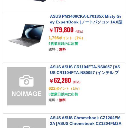
ASUS PM3406CKA-LY0185X Misty Gr
ey ExpertBook [ノートパソコン 14.0型
179,800
/ Win 11 Pro]
￥
(税込)
1,798
1
ポイント
（
%）
5営業日以内に出荷
送料：
無料
ASUS ASUS CR1104FTA-NS0057 [AS
US CR1104FTA-NS0057 (インテル プ
62,280
ロセッサー N150/8GB/64GB eMMC/光
￥
(税込)
学ドライブなし/ChromeOS/Officeなし/
622
1
ポイント
（
%）
11.6型/ミネラルグレー/タッチパネル)]
5営業日以内に出荷
送料：
無料
ASUS ASUS Chromebook CZ1204FM
2A [ASUS Chromebook CZ1204FM2A