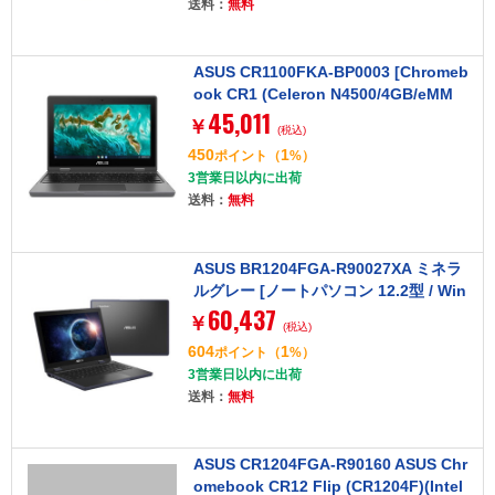
送料：
無料
ASUS CR1100FKA-BP0003 [Chromeb
ook CR1 (Celeron N4500/4GB/eMM
45,011
C：64GB/光学ドライブなし/Chrome O
￥
(税込)
S/Officeなし/11.6型/ダークグレー)]
450
1
ポイント
（
%）
3営業日以内に出荷
送料：
無料
ASUS BR1204FGA-R90027XA ミネラ
ルグレー [ノートパソコン 12.2型 / Win
60,437
11 Pro]
￥
(税込)
604
1
ポイント
（
%）
3営業日以内に出荷
送料：
無料
ASUS CR1204FGA-R90160 ASUS Chr
omebook CR12 Flip (CR1204F)(Intel