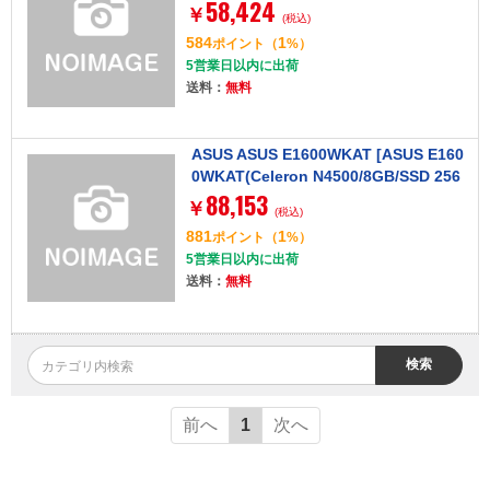
58,424
ペン付き(MediaTek Kompanio 520/4G
￥
(税込)
B/64GB eMMC/光学ドライブなし/Chro
584
1
ポイント
（
%）
meOS/Officeなし/12.2型/ミネラルグレ
5営業日以内に出荷
ー/タッチパネル)]
送料：
無料
ASUS ASUS E1600WKAT [ASUS E160
0WKAT(Celeron N4500/8GB/SSD 256
88,153
GB/インテル UHD グラフィックス/光学
￥
(税込)
ドライブなし/Win11P/Officeなし/15.6
881
1
ポイント
（
%）
型/ブラック/タッチパネル)]
5営業日以内に出荷
送料：
無料
検索
前へ
1
次へ