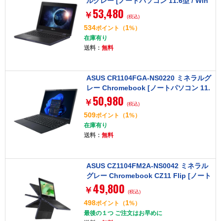
ルグレー [ノートパソコン 11.6型 / Win
53,480
11 Pro]
￥
(税込)
534
1
ポイント
（
%）
在庫有り
送料：
無料
ASUS CR1104FGA-NS0220 ミネラルグ
レー Chromebook [ノートパソコン 11.
50,980
6型 / Chrome OS]
￥
(税込)
509
1
ポイント
（
%）
在庫有り
送料：
無料
ASUS CZ1104FM2A-NS0042 ミネラル
グレー Chromebook CZ11 Flip [ノート
49,800
パソコン 11.6型 / Chrome OS]
￥
(税込)
498
1
ポイント
（
%）
最後の１つ ご注文はお早めに