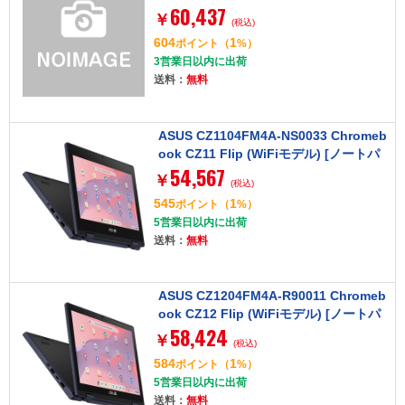
60,437
Processor N100 / 4GB / eMMC 64G /
￥
(税込)
光学ドライブなし / Chrome OS / Offic
604
1
ポイント
（
%）
eなし / 12.2型 / タッチパネル / ミネラ
3営業日以内に出荷
ルグレー) [ノートパソコン]
送料：
無料
ASUS CZ1104FM4A-NS0033 Chromeb
ook CZ11 Flip (WiFiモデル) [ノートパ
54,567
ソコン 11.6型 / Chrome OS]
￥
(税込)
545
1
ポイント
（
%）
5営業日以内に出荷
送料：
無料
ASUS CZ1204FM4A-R90011 Chromeb
ook CZ12 Flip (WiFiモデル) [ノートパ
58,424
ソコン 12.2型 / Chrome OS]
￥
(税込)
584
1
ポイント
（
%）
5営業日以内に出荷
送料：
無料