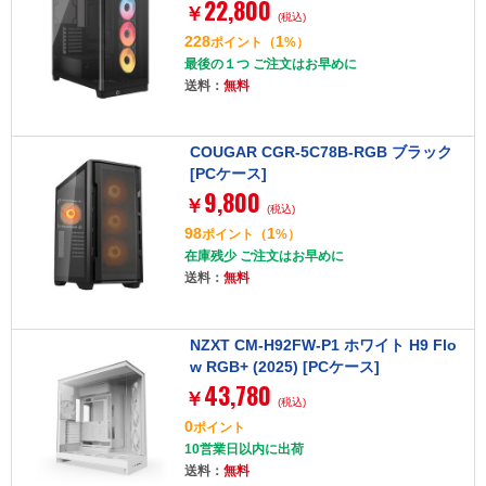
22,800
ass Mid-Tower [ミドルタワー型PCケー
￥
(税込)
ス]
228
1
ポイント
（
%）
最後の１つ ご注文はお早めに
送料：
無料
COUGAR CGR-5C78B-RGB ブラック
[PCケース]
9,800
￥
(税込)
98
1
ポイント
（
%）
在庫残少 ご注文はお早めに
送料：
無料
NZXT CM-H92FW-P1 ホワイト H9 Flo
w RGB+ (2025) [PCケース]
43,780
￥
(税込)
0
ポイント
10営業日以内に出荷
送料：
無料