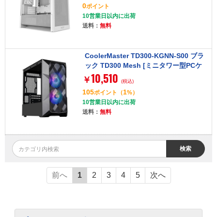
0
ポイント
10営業日以内に出荷
送料：
無料
CoolerMaster TD300-KGNN-S00 ブラ
ック TD300 Mesh [ミニタワー型PCケ
10,510
ース]
￥
(税込)
105
1
ポイント
（
%）
10営業日以内に出荷
送料：
無料
検索
前へ
1
2
3
4
5
次へ