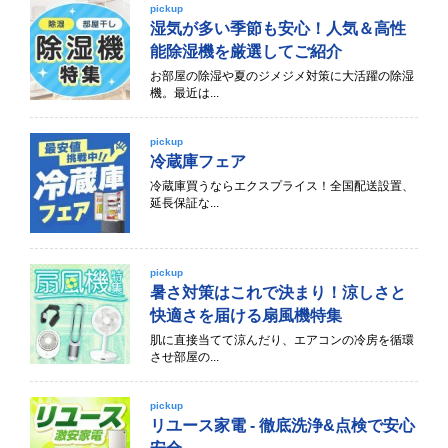
pickup
湿気が多い季節も安心！人気＆高性
能除湿機を厳選してご紹介
お部屋の除湿や夏のジメジメ対策に大活躍の除湿
機。最近は...
pickup
冷蔵庫フェア
冷蔵庫買うならエクスプライス！全国配送設置、
延長保証な...
pickup
暑さ対策はこれで決まり！涼しさと
快適さを届ける扇風機特集
肌に直接当てて涼んだり、エアコンの冷房を循環
させ部屋の...
pickup
リユース家電 - 徹底洗浄&点検で安心