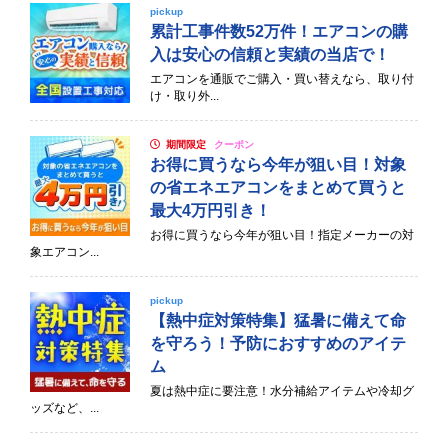
pickup
累計工事件数52万件！エアコンの購
入は安心の信頼と実績の当店で！
エアコンを通販でご購入・買い替えなら、取り付
け・取り外...
期間限定
クーポン
お得に買うなら今年が狙い目！対象
の省エネエアコンをまとめて買うと
最大4万円引き！
お得に買うなら今年が狙い目！指定メーカーの対
象エアコン...
pickup
【熱中症対策特集】猛暑に備えて命
を守ろう！予防におすすめのアイテ
ム
夏は熱中症に要注意！水分補給アイテムや冷却グ
ッズなど、...