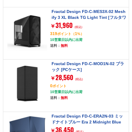
Fractal Design FD-C-MES3X-02 Mesh
ify 3 XL Black TG Light Tint [フルタワ
31,960
ー型PCケース]
￥
(税込)
319
1
ポイント
（
%）
10営業日以内に出荷
送料：
無料
Fractal Design FD-C-MOD1N-02 ブラ
ック [PCケース]
28,560
￥
(税込)
0
ポイント
10営業日以内に出荷
送料：
無料
Fractal Design FD-C-ERA2N-03 ミッ
ドナイトブルー Era 2 Midnight Blue
36,450
[PCケース]
￥
(税込)