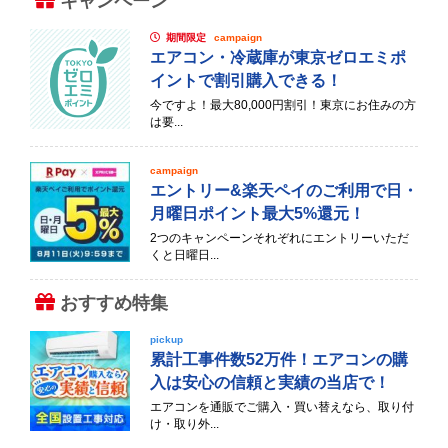
キャンペーン
期間限定
campaign
エアコン・冷蔵庫が東京ゼロエミポ
イントで割引購入できる！
今ですよ！最大80,000円割引！東京にお住みの方
は要...
campaign
エントリー&楽天ペイのご利用で日・
月曜日ポイント最大5%還元！
2つのキャンペーンそれぞれにエントリーいただ
くと日曜日...
おすすめ特集
pickup
累計工事件数52万件！エアコンの購
入は安心の信頼と実績の当店で！
エアコンを通販でご購入・買い替えなら、取り付
け・取り外...