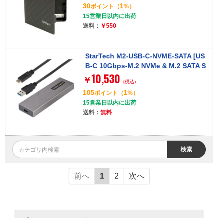
30
1
ポイント
（
%）
15営業日以内に出荷
送料：
￥550
StarTech M2-USB-C-NVME-SATA [US
B-C 10Gbps-M.2 NVMe & M.2 SATA S
10,530
SD 外付けケース (USB Type-C & A ホ
￥
(税込)
ストケーブル付属/PCIe & SATA NGFF
105
1
ポイント
（
%）
SSDアルミケース/ツールレスSSDエン
15営業日以内に出荷
クロージャ)]
送料：
無料
検索
前へ
1
2
次へ