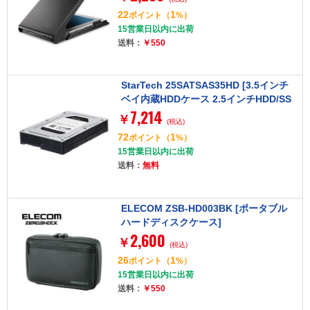
22
1
ポイント
（
%）
15営業日以内に出荷
送料：
￥550
StarTech 25SATSAS35HD [3.5インチ
ベイ内蔵HDDケース 2.5インチHDD/SS
7,214
D対応]
￥
(税込)
72
1
ポイント
（
%）
15営業日以内に出荷
送料：
無料
ELECOM ZSB-HD003BK [ポータブル
ハードディスクケース]
2,600
￥
(税込)
26
1
ポイント
（
%）
15営業日以内に出荷
送料：
￥550