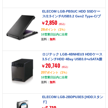
ELECOM LGB-PBSUC HDD SSDケー
ス/2.5インチ/USB3.2 Gen2 Type-C/ブ
2,850
ラック
￥
(税込)
28
1
ポイント
（
%）
10営業日以内に出荷
送料：
無料
ロジテック LGB-4BNHEU3 HDDケース
3.5インチHDD 4Bay USB3.0+eSATA接
20,740
続 ソフト付
￥
(税込)
207
1
ポイント
（
%）
10営業日以内に出荷
送料：
無料
ELECOM LGB-2BDPU3ES [HDDスタン
ド]