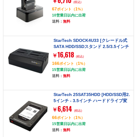
6,710
￥
(税込)
67
1
ポイント
（
%）
10営業日以内に出荷
送料：
無料
StarTech SDOCK4U33 [クレードル式
SATA HDD/SSDスタンド 2.5/3.5インチ
16,618
ドライブ4台対応 USB 3.0準拠 冷却ファ
￥
(税込)
ン2基搭載]
166
1
ポイント
（
%）
15営業日以内に出荷
送料：
無料
StarTech 25SAT35HDD [HDD/SSD用2.
5インチ - 3.5インチ ハードドライブ変
6,614
換ケース]
￥
(税込)
66
1
ポイント
（
%）
15営業日以内に出荷
送料：
無料