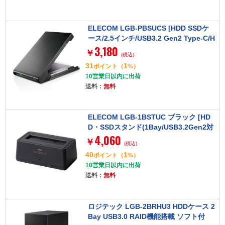
ELECOM LGB-PBSUCS [HDD SSDケ
ース/2.5インチ/USB3.2 Gen2 Type-C/H
3,180
DDコピーソフト付/ブラック]
￥
(税込)
31
1
ポイント
（
%）
10営業日以内に出荷
送料：
無料
ELECOM LGB-1BSTUC ブラック [HD
D・SSDスタンド(1Bay/USB3.2Gen2対
4,060
応)]
￥
(税込)
40
1
ポイント
（
%）
10営業日以内に出荷
送料：
無料
ロジテック LGB-2BRHU3 HDDケース 2
Bay USB3.0 RAID機能搭載 ソフト付