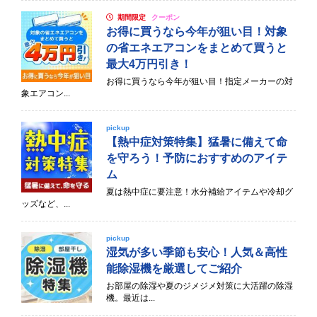
期間限定
クーポン
お得に買うなら今年が狙い目！対象
の省エネエアコンをまとめて買うと
最大4万円引き！
お得に買うなら今年が狙い目！指定メーカーの対
象エアコン...
pickup
【熱中症対策特集】猛暑に備えて命
を守ろう！予防におすすめのアイテ
ム
夏は熱中症に要注意！水分補給アイテムや冷却グ
ッズなど、...
pickup
湿気が多い季節も安心！人気＆高性
能除湿機を厳選してご紹介
お部屋の除湿や夏のジメジメ対策に大活躍の除湿
機。最近は...