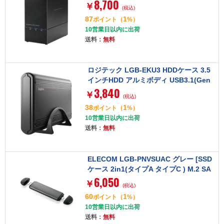
8,700
￥
(税込)
87
1
ポイント
（
%）
10営業日以内に出荷
送料：
無料
ロジテック LGB-EKU3 HDDケース 3.5
インチHDD アルミボディ USB3.1(Gen
3,840
1)対応 SATA3対応
￥
(税込)
38
1
ポイント
（
%）
10営業日以内に出荷
送料：
無料
ELECOM LGB-PNVSUAC グレー [SSD
ケース 2in1(タイプA タイプC ) M.2 SA
6,050
TA NVMe 両対応]
￥
(税込)
60
1
ポイント
（
%）
10営業日以内に出荷
送料：
無料