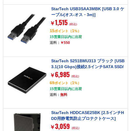
StarTech USB3SAA3MBK [USB 3.0 ケ
ーブル(オス-オス・3m)]
1,515
￥
(税込)
15
1
ポイント
（
%）
15営業日以内に出荷
送料：
￥550
StarTech S251BMU313 ブラック [USB
3.1(10 Gbps)接続2.5インチSATA SSD/
6,985
HDDドライブケース]
￥
(税込)
69
1
ポイント
（
%）
15営業日以内に出荷
送料：
無料
StarTech HDDCASE25BK [2.5インチH
DD用静電気防止プロテクトケース]
3,059
￥
(税込)