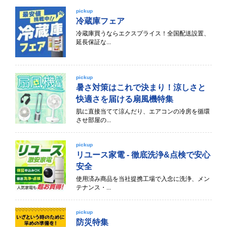
pickup
冷蔵庫フェア
冷蔵庫買うならエクスプライス！全国配送設置、
延長保証な...
pickup
暑さ対策はこれで決まり！涼しさと
快適さを届ける扇風機特集
肌に直接当てて涼んだり、エアコンの冷房を循環
させ部屋の...
pickup
リユース家電 - 徹底洗浄&点検で安心
安全
使用済み商品を当社提携工場で入念に洗浄、メン
テナンス・...
pickup
防災特集