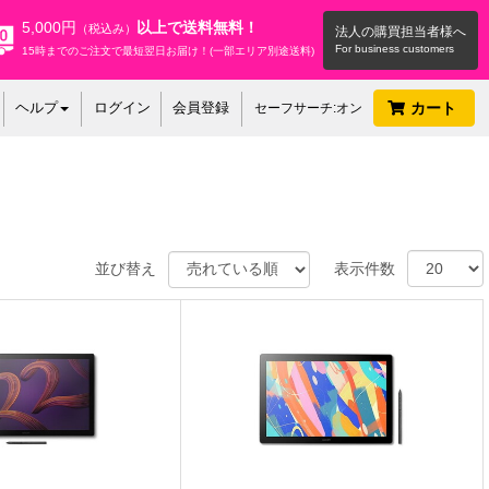
5,000円
以上で送料無料！
（税込み）
法人の購買担当者様へ
15時までのご注文で最短翌日お届け！(一部エリア別途送料)
ヘルプ
ログイン
会員登録
カート
セーフサーチ:オン
並び替え
表示件数