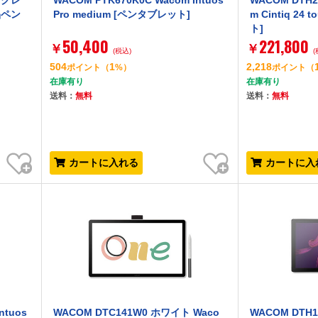
トグレ
WACOM PTK670K0C Wacom Intuos
WACOM DTH
液晶ペン
Pro medium [ペンタブレット]
m Cintiq 2
ト]
50,400
221,800
￥
￥
(税込)
(
504
1
2,218
ポイント
（
%）
ポイント
（
在庫有り
在庫有り
送料：
無料
送料：
無料
お気に入り
お気に入り
カートに入れる
カートに入
ntuos
WACOM DTC141W0 ホワイト Waco
WACOM DTH