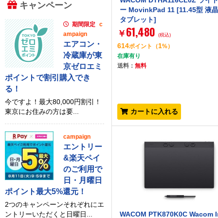
WACOM DTHA116CL0Z ライ
キャンペーン
ー MovinkPad 11 [11.45型 
タブレット]
期間限定
c
61,480
￥
ampaign
(税込)
エアコン・
614
1
ポイント
（
%）
冷蔵庫が東
在庫有り
京ゼロエミ
送料：
無料
ポイントで割引購入でき
る！
今ですよ！最大80,000円割引！
東京にお住みの方は要...
カートに入れる
campaign
エントリー
&楽天ペイ
のご利用で
日・月曜日
ポイント最大5%還元！
2つのキャンペーンそれぞれにエ
ントリーいただくと日曜日...
WACOM PTK870K0C Wacom I