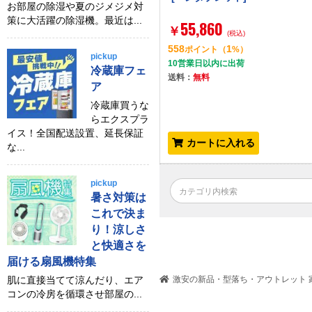
お部屋の除湿や夏のジメジメ対
策に大活躍の除湿機。最近は...
55,860
￥
(税込)
558
1
ポイント
（
%）
pickup
10営業日以内に出荷
冷蔵庫フェ
送料：
無料
ア
冷蔵庫買うな
らエクスプラ
イス！全国配送設置、延長保証
カートに入れる
な...
pickup
暑さ対策は
これで決ま
り！涼しさ
と快適さを
届ける扇風機特集
肌に直接当てて涼んだり、エア
激安の新品・型落ち・アウトレット 家
コンの冷房を循環させ部屋の...