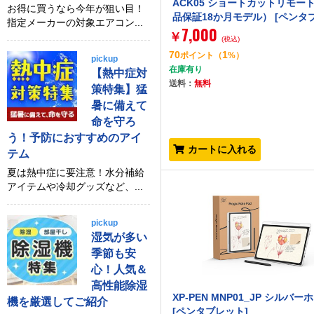
ACK05 ショートカットリモー
お得に買うなら今年が狙い目！
品保証18か月モデル） [ペンタ
指定メーカーの対象エアコン...
7,000
ト]
￥
(税込)
70
1
ポイント
（
%）
pickup
在庫有り
【熱中症対
送料：
無料
策特集】猛
暑に備えて
命を守ろ
う！予防におすすめのアイ
カートに入れる
テム
夏は熱中症に要注意！水分補給
アイテムや冷却グッズなど、...
pickup
湿気が多い
季節も安
心！人気＆
高性能除湿
XP-PEN MNP01_JP シルバ
機を厳選してご紹介
[ペンタブレット]