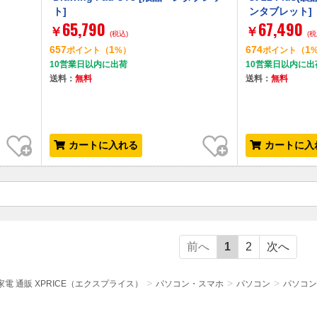
ト]
ンタブレット]
65,790
67,490
￥
￥
(税込)
(税
657
1
674
1
ポイント
（
%）
ポイント
（
10営業日以内に出荷
10営業日以内に出
送料：
無料
送料：
無料
お気に入り
お気に入り
カートに入れる
カートに入
前へ
1
2
次へ
電 通販 XPRICE（エクスプライス）
パソコン・スマホ
パソコン
パソコン