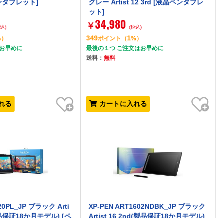
[ペンタブレット]
グレー Artist 12 3rd [液晶ペンタブレ
ット]
34,980
￥
税込)
(税込)
349
1
%）
ポイント
（
%）
はお早めに
最後の１つ ご注文はお早めに
送料：
無料
お気に入り
お気に入り
れる
カートに入れる
20PL_JP ブラック Arti
XP-PEN ART1602NDBK_JP ブラック
(製品保証18か月モデル) [ペ
Artist 16 2nd(製品保証18か月モデル)