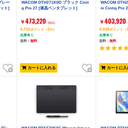
トグレー
WACOM DTH271K0D ブラック Cinti
WACOM DTH
レット]
q Pro 27 [液晶ペンタブレット]
m Cintiq Pr
473,220
403,920
￥
￥
(税込)
4,732
1
4,039
ポイント
（
%）
ポイント
（
在庫有り
在庫有り
送料：
無料
送料：
無料
お気に入り
お気に入り
カートに入れる
カートに入