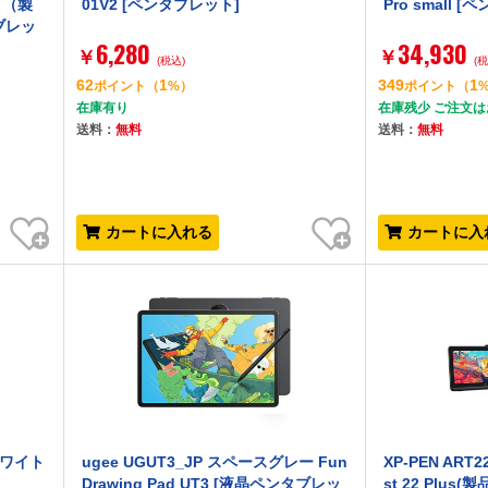
ト（製
01V2 [ペンタブレット]
Pro small 
ブレッ
6,280
34,930
￥
￥
(税込)
(
62
1
349
1
ポイント
（
%）
ポイント
（
在庫有り
在庫残少 ご注文
送料：
無料
送料：
無料
お気に入り
お気に入り
カートに入れる
カートに入
ーホワイト
ugee UGUT3_JP スペースグレー Fun
XP-PEN ART2
Drawing Pad UT3 [液晶ペンタブレッ
st 22 Plus