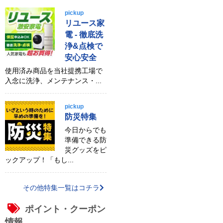
pickup
リユース家
電 - 徹底洗
浄&点検で
安心安全
使用済み商品を当社提携工場で
入念に洗浄、メンテナンス・...
pickup
防災特集
今日からでも
準備できる防
災グッズをピ
ックアップ！「もし...
その他特集一覧はコチラ
ポイント・クーポン
情報