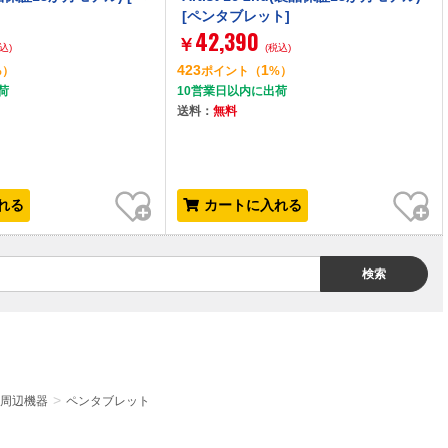
[ペンタブレット]
42,390
￥
込)
(税込)
423
1
%）
ポイント
（
%）
荷
10営業日以内に出荷
送料：
無料
お気に入り
お気に入り
れる
カートに入れる
検索
周辺機器
ペンタブレット