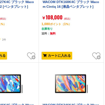
227K4C ブラック Waco
WACOM DTK168K4C ブラック Waco
o 22 [ペンタブレット]
m Cintiq 16 [液晶ペンタブレット]
108,000
￥
(税込)
(税込)
1
1,080
1
%）
ポイント
（
%）
在庫有り
送料：
無料
2件
お気に入り
お気に入り
れる
カートに入れる