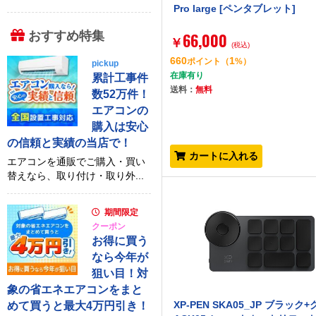
Pro large [ペンタブレット]
おすすめ特集
66,000
￥
(税込)
660
1
ポイント
（
%）
pickup
在庫有り
累計工事件
送料：
無料
数52万件！
エアコンの
購入は安心
の信頼と実績の当店で！
カートに入れる
エアコンを通販でご購入・買い
替えなら、取り付け・取り外...
期間限定
クーポン
お得に買う
なら今年が
狙い目！対
象の省エネエアコンをまと
XP-PEN SKA05_JP ブラック
めて買うと最大4万円引き！