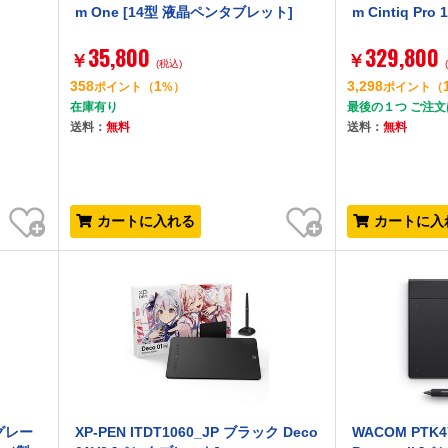
m One [14型 液晶ペンタブレット]
m Cintiq Pr
35,800
329,800
￥
￥
(税込)
358
1
3,298
ポイント
（
%）
ポイント
（
在庫有り
最後の１つ ご注
送料：
無料
送料：
無料
お気に入り
お気に入り
カートに入れる
カートに入
+グレー
XP-PEN ITDT1060_JP ブラック Deco
WACOM PTK47