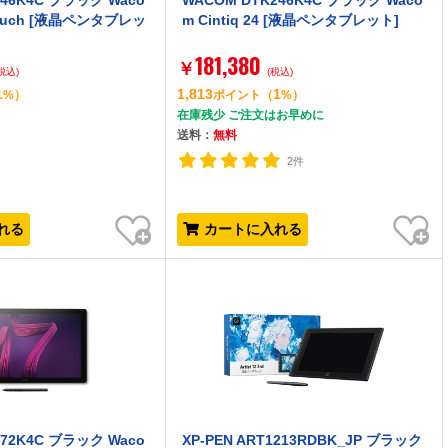
246K4C ブラック Waco
WACOM DTK246K4C ブラック Waco
4 touch [液晶ペンタブレッ
m Cintiq 24 [液晶ペンタブレット]
181,380
￥
税込)
(税込)
1
1,813
1
%）
ポイント
（
%）
在庫残少 ご注文はお早めに
送料：
無料
2件
お気に入り
お気に入り
れる
カートに入れる
172K4C ブラック Waco
XP-PEN ART1213RDBK_JP ブラック