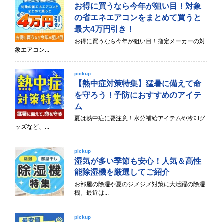
お得に買うなら今年が狙い目！対象
の省エネエアコンをまとめて買うと
最大4万円引き！
お得に買うなら今年が狙い目！指定メーカーの対
象エアコン...
pickup
【熱中症対策特集】猛暑に備えて命
を守ろう！予防におすすめのアイテ
ム
夏は熱中症に要注意！水分補給アイテムや冷却グ
ッズなど、...
pickup
湿気が多い季節も安心！人気＆高性
能除湿機を厳選してご紹介
お部屋の除湿や夏のジメジメ対策に大活躍の除湿
機。最近は...
pickup