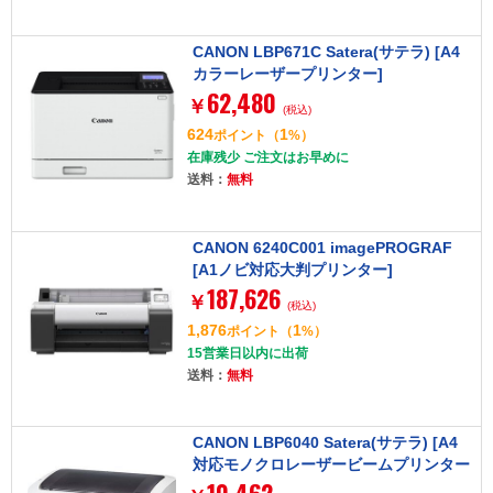
CANON LBP671C Satera(サテラ) [A4
カラーレーザープリンター]
62,480
￥
(税込)
624
1
ポイント
（
%）
在庫残少 ご注文はお早めに
送料：
無料
CANON 6240C001 imagePROGRAF
[A1ノビ対応大判プリンター]
187,626
￥
(税込)
1,876
1
ポイント
（
%）
15営業日以内に出荷
送料：
無料
CANON LBP6040 Satera(サテラ) [A4
対応モノクロレーザービームプリンター
Wi-Fi対応 (2400dpi・無線LAN/USB2.