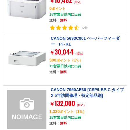
10,462
￥
(税込)
0)]
0
ポイント
15営業日以内に出荷
送料：
無料
12件
CANON 5693C001 ペーパーフィーダ
ー・PF-K1
30,044
￥
(税込)
300
1
ポイント
（
%）
15営業日以内に出荷
送料：
無料
CANON 7950AE60 [CSP/LBP-C タイプ
X 5年訪問修理・特定部品別]
132,000
￥
(税込)
1,320
1
ポイント
（
%）
15営業日以内に出荷
送料：
無料