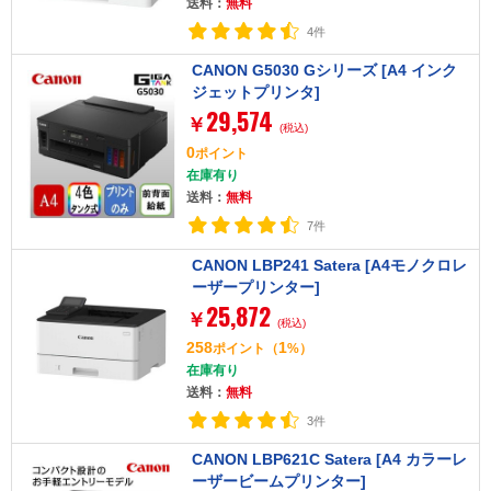
送料：
無料
4件
CANON G5030 Gシリーズ [A4 インク
ジェットプリンタ]
29,574
￥
(税込)
0
ポイント
在庫有り
送料：
無料
7件
CANON LBP241 Satera [A4モノクロレ
ーザープリンター]
25,872
￥
(税込)
258
1
ポイント
（
%）
在庫有り
送料：
無料
3件
CANON LBP621C Satera [A4 カラーレ
ーザービームプリンター]