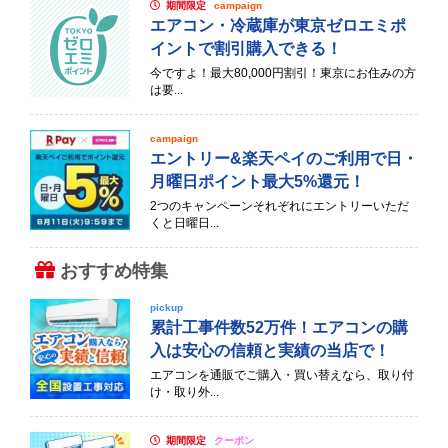
期間限定
campaign
エアコン・冷蔵庫が東京ゼロエミポ
イントで割引購入できる！
今ですよ！最大80,000円割引！東京にお住みの方
は要...
campaign
エントリー&楽天ペイのご利用で日・
月曜日ポイント最大5%還元！
2つのキャンペーンそれぞれにエントリーいただ
くと日曜日...
おすすめ特集
pickup
累計工事件数52万件！エアコンの購
入は安心の信頼と実績の当店で！
エアコンを通販でご購入・買い替えなら、取り付
け・取り外...
期間限定
クーポン