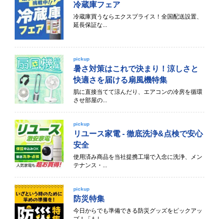
冷蔵庫フェア
冷蔵庫買うならエクスプライス！全国配送設置、
延長保証な...
pickup
暑さ対策はこれで決まり！涼しさと
快適さを届ける扇風機特集
肌に直接当てて涼んだり、エアコンの冷房を循環
させ部屋の...
pickup
リユース家電 - 徹底洗浄&点検で安心
安全
使用済み商品を当社提携工場で入念に洗浄、メン
テナンス・...
pickup
防災特集
今日からでも準備できる防災グッズをピックアッ