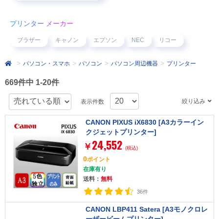
プリンター メーカー
ブラザー
キャノン
エプソン
NEC
リコー
パソコン・スマホ
パソコン
パソコン周辺機器
プリンター
669件中 1-20件
絞り込み
表示件数
CANON PIXUS iX6830 [A3カラーイン
クジェットプリンター]
24,552
￥
(税込)
0
ポイント
在庫有り
送料：
無料
36件
CANON LBP411 Satera [A3モノクロレ
ーザービームプリンター]