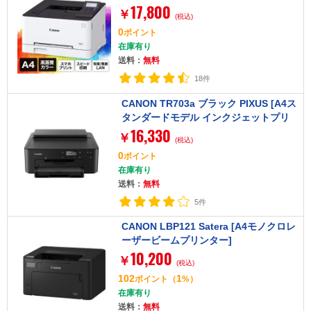
17,800
￥
(税込)
0
ポイント
在庫有り
送料：
無料
18件
CANON TR703a ブラック PIXUS [A4ス
タンダードモデル インクジェットプリ
16,330
ンター]
￥
(税込)
0
ポイント
在庫有り
送料：
無料
5件
CANON LBP121 Satera [A4モノクロレ
ーザービームプリンター]
10,200
￥
(税込)
102
1
ポイント
（
%）
在庫有り
送料：
無料