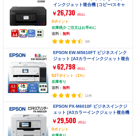
インクジェット複合機 (コピー/スキャ
26,730
ナ)]
￥
(税込)
0
ポイント
在庫残少 ご注文はお早めに
送料：
無料
3件
EPSON EW-M5610FT ビジネスインク
ジェット [A3カラーインクジェット複合
62,798
機 エコタンク搭載モデル FAX/コピー/ス
￥
(税込)
キャナ]
627
1
ポイント
（
%）
在庫有り
送料：
無料
11件
EPSON PX-M6010F ビジネスインクジ
ェット [A3カラーインクジェット複合機
29,500
(コピー/スキャナ/FAX)]
￥
(税込)
0
ポイント
在庫有り