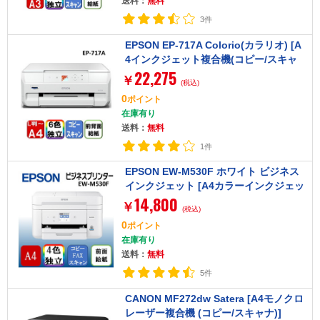
送料：
無料
3件
EPSON EP-717A Colorio(カラリオ) [A
4インクジェット複合機(コピー/スキャ
22,275
ナ)]
￥
(税込)
0
ポイント
在庫有り
送料：
無料
1件
EPSON EW-M530F ホワイト ビジネス
インクジェット [A4カラーインクジェッ
14,800
ト複合機 (コピー/スキャナ/FAX)]
￥
(税込)
0
ポイント
在庫有り
送料：
無料
5件
CANON MF272dw Satera [A4モノクロ
レーザー複合機 (コピー/スキャナ)]