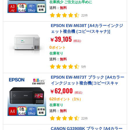
在庫残少 ご注文はお早めに
送料：
無料
22件
EPSON EW-M638T [A4カラーインクジ
ェット複合機 (コピー/スキャナ)]
39,105
￥
(税込)
0
ポイント
在庫有り
送料：
無料
5件
EPSON EW-M873T ブラック [A4カラー
インクジェット複合機(コピー/スキャ
62,000
ナ)]
￥
(税込)
620
1
ポイント
（
%）
在庫有り
送料：
無料
22件
CANON G3390BK ブラック [A4カラー