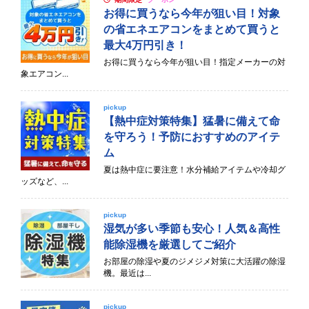
お得に買うなら今年が狙い目！対象
の省エネエアコンをまとめて買うと
最大4万円引き！
お得に買うなら今年が狙い目！指定メーカーの対
象エアコン...
pickup
【熱中症対策特集】猛暑に備えて命
を守ろう！予防におすすめのアイテ
ム
夏は熱中症に要注意！水分補給アイテムや冷却グ
ッズなど、...
pickup
湿気が多い季節も安心！人気＆高性
能除湿機を厳選してご紹介
お部屋の除湿や夏のジメジメ対策に大活躍の除湿
機。最近は...
pickup