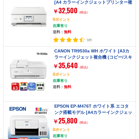
[A4 カラーインクジェットプリンター複
32,500
合機]
￥
(税込)
0
ポイント
在庫有り
送料：
無料
9件
CANON TR9530a WH ホワイト [A3カ
ラーインクジェット複合機 (コピー/スキ
35,640
ャナ)]
￥
(税込)
0
ポイント
在庫有り
送料：
無料
EPSON EP-M476T ホワイト系 エコタ
ンク搭載モデル [A4カラーインクジェッ
25,800
ト複合機 (スキャン/コピー/無線LAN・
￥
(税込)
スマホ対応)]
0
ポイント
在庫有り