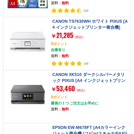
送料：
無料
6件
CANON TS7630WH ホワイト PIXUS [A
4 インクジェットプリンター複合機]
21,285
￥
(税込)
0
ポイント
在庫有り
送料：
無料
4件
CANON XK510 ダークシルバーメタリ
ック PIXUS [A4 インクジェットプリン
53,460
ター複合機]
￥
(税込)
0
ポイント
最後の１つ ご注文はお早めに
送料：
無料
EPSON EW-M678FT [A4カラーインク
ジェット複合機 (コピー/スキャナ/FAX)]