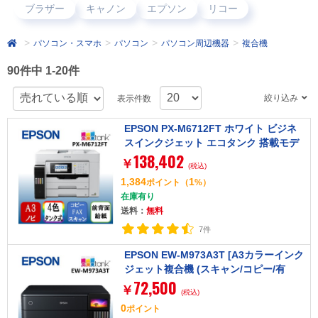
ブラザー
キャノン
エプソン
リコー
パソコン・スマホ
パソコン
パソコン周辺機器
複合機
90件中 1-20件
絞り込み
表示件数
EPSON PX-M6712FT ホワイト ビジネ
スインクジェット エコタンク 搭載モデ
138,402
ル [A3カラーインクジェット複合機 (FA
￥
(税込)
X/コピー/スキャナ)]
1,384
1
ポイント
（
%）
在庫有り
送料：
無料
7件
EPSON EW-M973A3T [A3カラーインク
ジェット複合機 (スキャン/コピー/有
72,500
線・無線LAN対応)]
￥
(税込)
0
ポイント