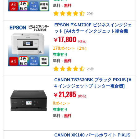
送料：
無料
20件
EPSON PX-M730F ビジネスインクジェ
ット [A4カラーインクジェット複合機
17,800
(コピー/スキャナ/FAX)]
￥
(税込)
178
1
ポイント
（
%）
在庫有り
送料：
無料
23件
CANON TS7630BK ブラック PIXUS [A
4 インクジェットプリンター複合機]
21,285
￥
(税込)
0
ポイント
在庫有り
送料：
無料
CANON XK140 パールホワイト PIXUS