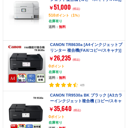
51,000
￥
(税込)
510
1
ポイント
（
%）
在庫有り
送料：
無料
CANON TR8630a [A4インクジェットプ
リンター 複合機(FAX/コピー/スキャナ)]
26,235
￥
(税込)
0
ポイント
在庫有り
送料：
無料
4件
CANON TR9530a BK ブラック [A3カラ
ーインクジェット複合機 (コピー/スキャ
35,640
ナ)]
￥
(税込)
0
ポイント
在庫有り