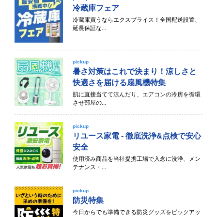
冷蔵庫フェア
冷蔵庫買うならエクスプライス！全国配送設置、
延長保証な...
pickup
暑さ対策はこれで決まり！涼しさと
快適さを届ける扇風機特集
肌に直接当てて涼んだり、エアコンの冷房を循環
させ部屋の...
pickup
リユース家電 - 徹底洗浄&点検で安心
安全
使用済み商品を当社提携工場で入念に洗浄、メン
テナンス・...
pickup
防災特集
今日からでも準備できる防災グッズをピックアッ