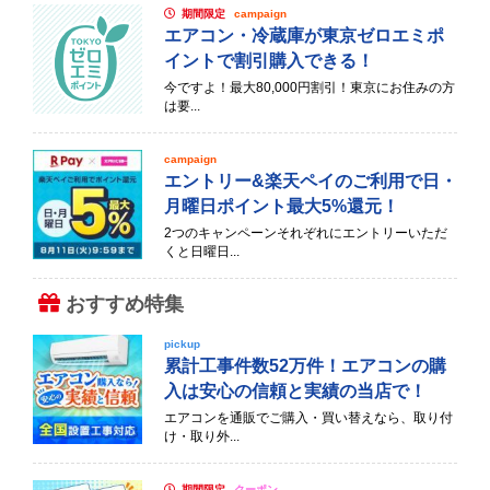
期間限定
campaign
エアコン・冷蔵庫が東京ゼロエミポ
イントで割引購入できる！
今ですよ！最大80,000円割引！東京にお住みの方
は要...
campaign
エントリー&楽天ペイのご利用で日・
月曜日ポイント最大5%還元！
2つのキャンペーンそれぞれにエントリーいただ
くと日曜日...
おすすめ特集
pickup
累計工事件数52万件！エアコンの購
入は安心の信頼と実績の当店で！
エアコンを通販でご購入・買い替えなら、取り付
け・取り外...
期間限定
クーポン