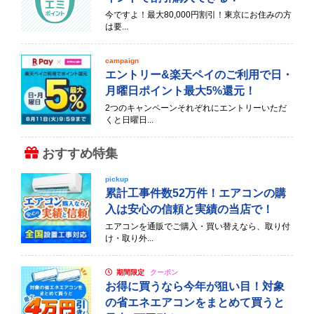
今ですよ！最大80,000円割引！東京にお住みの方
は要...
campaign
エントリー&楽天ペイのご利用で日・
月曜日ポイント最大5%還元！
2つのキャンペーンそれぞれにエントリーいただ
くと日曜日...
おすすめ特集
pickup
累計工事件数52万件！エアコンの購
入は安心の信頼と実績の当店で！
エアコンを通販でご購入・買い替えなら、取り付
け・取り外...
期間限定
クーポン
お得に買うなら今年が狙い目！対象
の省エネエアコンをまとめて買うと