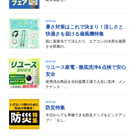
pickup
暑さ対策はこれで決まり！涼しさと
快適さを届ける扇風機特集
肌に直接当てて涼んだり、エアコンの冷房を循環
させ部屋の...
pickup
リユース家電 - 徹底洗浄&点検で安心
安全
使用済み商品を当社提携工場で入念に洗浄、メン
テナンス・...
pickup
防災特集
今日からでも準備できる防災グッズをピックアッ
プ！「もし...