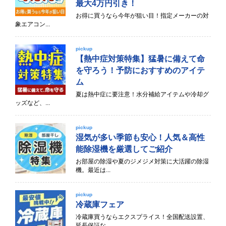
最大4万円引き！
お得に買うなら今年が狙い目！指定メーカーの対
象エアコン...
pickup
【熱中症対策特集】猛暑に備えて命
を守ろう！予防におすすめのアイテ
ム
夏は熱中症に要注意！水分補給アイテムや冷却グ
ッズなど、...
pickup
湿気が多い季節も安心！人気＆高性
能除湿機を厳選してご紹介
お部屋の除湿や夏のジメジメ対策に大活躍の除湿
機。最近は...
pickup
冷蔵庫フェア
冷蔵庫買うならエクスプライス！全国配送設置、
延長保証な...