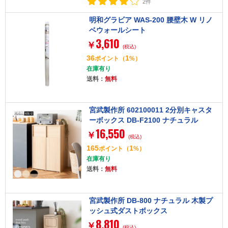
2件
明和グラビア WAS-200 腰壁木 W リノ
ベウォールシート
3,610
￥
(税込)
36
1
ポイント
（
%）
在庫有り
送料：
無料
宮武製作所 602100011 2分別キャスタ
ーボックス DB-F2100 ナチュラル
16,550
￥
(税込)
165
1
ポイント
（
%）
在庫有り
送料：
無料
宮武製作所 DB-800 ナチュラル 木製プ
ッシュ式ダストボックス
8,810
￥
(税込)