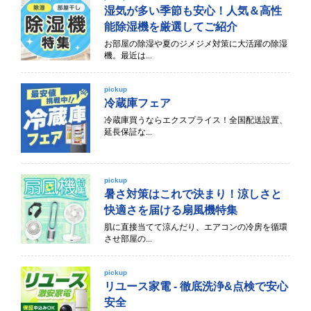
湿気が多い季節も安心！人気＆高性
能除湿機を厳選してご紹介
お部屋の除湿や夏のジメジメ対策に大活躍の除湿
機。最近は...
pickup
冷蔵庫フェア
冷蔵庫買うならエクスプライス！全国配送設置、
延長保証な...
pickup
暑さ対策はこれで決まり！涼しさと
快適さを届ける扇風機特集
肌に直接当てて涼んだり、エアコンの冷房を循環
させ部屋の...
pickup
リユース家電 - 徹底洗浄&点検で安心
安全