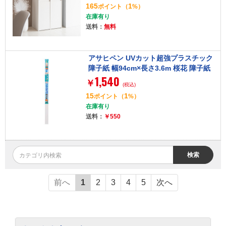
165
1
ポイント
（
%）
在庫有り
送料：
無料
アサヒペン UVカット超強プラスチック
障子紙 幅94cm×長さ3.6m 桜花 障子紙
1,540
約2枚分 両面テープ貼
￥
(税込)
15
1
ポイント
（
%）
在庫有り
送料：
￥550
検索
前へ
1
2
3
4
5
次へ