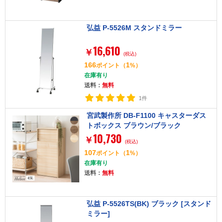
弘益 P-5526M スタンドミラー
16,610
￥
(税込)
166
1
ポイント
（
%）
在庫有り
送料：
無料
1件
宮武製作所 DB-F1100 キャスターダス
トボックス ブラウン/ブラック
10,730
￥
(税込)
107
1
ポイント
（
%）
在庫有り
送料：
無料
弘益 P-5526TS(BK) ブラック [スタンド
ミラー]