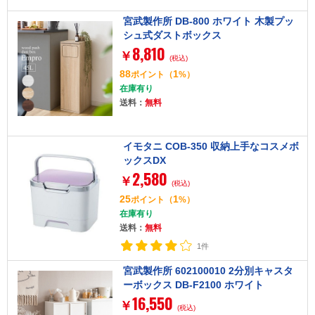
宮武製作所 DB-800 ホワイト 木製プッ
シュ式ダストボックス
8,810
￥
(税込)
88
1
ポイント
（
%）
在庫有り
送料：
無料
イモタニ COB-350 収納上手なコスメボ
ックスDX
2,580
￥
(税込)
25
1
ポイント
（
%）
在庫有り
送料：
無料
1件
宮武製作所 602100010 2分別キャスタ
ーボックス DB-F2100 ホワイト
16,550
￥
(税込)