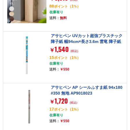
88
1
ポイント
（
%）
在庫有り
送料：
無料
アサヒペン UVカット超強プラスチック
障子紙 幅94cm×長さ3.6m 雲竜 障子紙
1,540
約2枚分 両面テープ貼
￥
(税込)
15
1
ポイント
（
%）
在庫有り
送料：
￥550
アサヒペン AP シールふすま紙 94x180
#350 無地 AP9018023
1,720
￥
(税込)
17
1
ポイント
（
%）
在庫有り
送料：
￥550