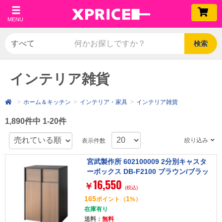
MENU
検索
インテリア雑貨
ホーム＆キッチン
インテリア・家具
インテリア雑貨
1,890件中 1-20件
絞り込み
表示件数
宮武製作所 602100009 2分別キャスタ
ーボックス DB-F2100 ブラウン/ブラッ
16,550
ク
￥
(税込)
165
1
ポイント
（
%）
在庫有り
送料：
無料