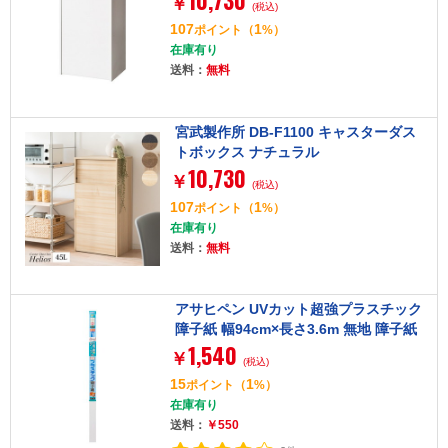
10,730
￥
(税込)
107
1
ポイント
（
%）
在庫有り
送料：
無料
宮武製作所 DB-F1100 キャスターダス
トボックス ナチュラル
10,730
￥
(税込)
107
1
ポイント
（
%）
在庫有り
送料：
無料
アサヒペン UVカット超強プラスチック
障子紙 幅94cm×長さ3.6m 無地 障子紙
1,540
約2枚分 両面テープ貼
￥
(税込)
15
1
ポイント
（
%）
在庫有り
送料：
￥550