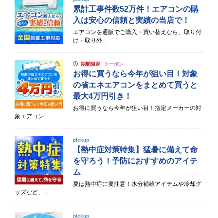
累計工事件数52万件！エアコンの購
入は安心の信頼と実績の当店で！
エアコンを通販でご購入・買い替えなら、取り付
け・取り外...
期間限定
クーポン
お得に買うなら今年が狙い目！対象
の省エネエアコンをまとめて買うと
最大4万円引き！
お得に買うなら今年が狙い目！指定メーカーの対
象エアコン...
pickup
【熱中症対策特集】猛暑に備えて命
を守ろう！予防におすすめのアイテ
ム
夏は熱中症に要注意！水分補給アイテムや冷却グ
ッズなど、...
pickup