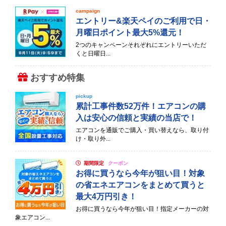
campaign
エントリー&楽天ペイのご利用で日・
月曜日ポイント最大5%還元！
2つのキャンペーンそれぞれにエントリーいただ
くと日曜日...
おすすめ特集
pickup
累計工事件数52万件！エアコンの購
入は安心の信頼と実績の当店で！
エアコンを通販でご購入・買い替えなら、取り付
け・取り外...
期間限定
クーポン
お得に買うなら今年が狙い目！対象
の省エネエアコンをまとめて買うと
最大4万円引き！
お得に買うなら今年が狙い目！指定メーカーの対
象エアコン...