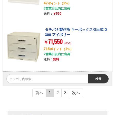
47
1
ポイント
（
%）
5営業日以内に出荷
送料：
￥550
タチバナ製作所 キーボックス引出式 D-
300 アイボリー
71,550
￥
(税込)
715
1
ポイント
（
%）
7営業日以内に出荷
送料：
無料
検索
前へ
1
2
3
次へ