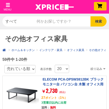
MENU
検索
その他オフィス家具
ホーム＆キッチン
インテリア・家具
オフィス家具
その他オフィ
59件中 1-20件
絞り込み
表示件数
ELECOM PCA-DPSW3812BK ブラック
モニター台 パソコン台 木製 オフィス用
2,730
品 キーボード収納(29.5cmまで) 簡単組
￥
(税込)
立 工具不要 省スペース 寸法[幅38×奥26
27
1
ポイント
（
%）
×高12cm]
3営業日以内に出荷
送料：
無料