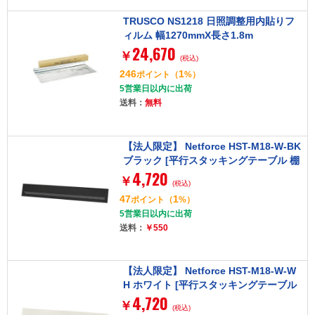
TRUSCO NS1218 日照調整用内貼りフ
ィルム 幅1270mmX長さ1.8m
24,670
￥
(税込)
246
1
ポイント
（
%）
5営業日以内に出荷
送料：
無料
【法人限定】 Netforce HST-M18-W-BK
ブラック [平行スタッキングテーブル 棚
4,720
なし 幅1800専用幕板]
￥
(税込)
47
1
ポイント
（
%）
5営業日以内に出荷
送料：
￥550
【法人限定】 Netforce HST-M18-W-W
H ホワイト [平行スタッキングテーブル
4,720
棚なし 幅1800専用幕板]
￥
(税込)