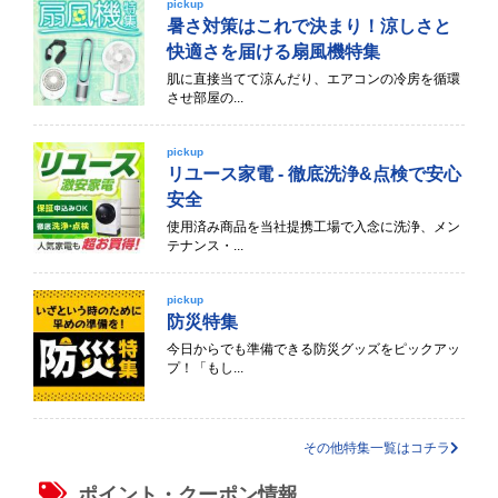
pickup
暑さ対策はこれで決まり！涼しさと
快適さを届ける扇風機特集
肌に直接当てて涼んだり、エアコンの冷房を循環
させ部屋の...
pickup
リユース家電 - 徹底洗浄&点検で安心
安全
使用済み商品を当社提携工場で入念に洗浄、メン
テナンス・...
pickup
防災特集
今日からでも準備できる防災グッズをピックアッ
プ！「もし...
その他特集一覧はコチラ
ポイント・クーポン情報