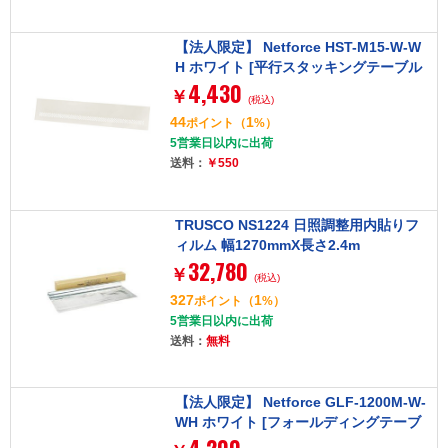
【法人限定】 Netforce HST-M15-W-W
H ホワイト [平行スタッキングテーブル
4,430
棚なし 幅1500専用幕板]
￥
(税込)
44
1
ポイント
（
%）
5営業日以内に出荷
送料：
￥550
TRUSCO NS1224 日照調整用内貼りフ
ィルム 幅1270mmX長さ2.4m
32,780
￥
(税込)
327
1
ポイント
（
%）
5営業日以内に出荷
送料：
無料
【法人限定】 Netforce GLF-1200M-W-
WH ホワイト [フォールディングテーブ
ル用幕板 (幅1200mm用)]