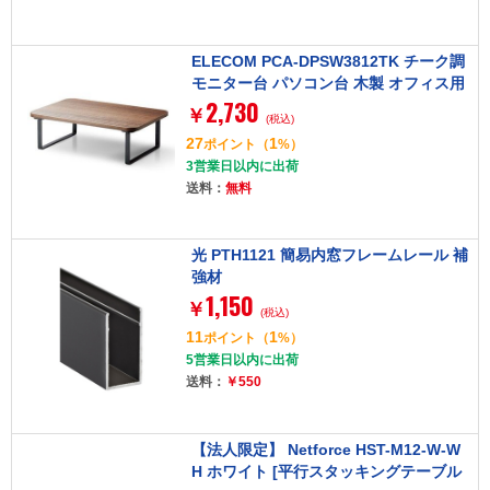
ELECOM PCA-DPSW3812TK チーク調
モニター台 パソコン台 木製 オフィス用
2,730
品 キーボード収納(29.5cmまで) 簡単組
￥
(税込)
立 工具不要 省スペース 寸法[幅38×奥26
27
1
ポイント
（
%）
×高12cm]
3営業日以内に出荷
送料：
無料
光 PTH1121 簡易内窓フレームレール 補
強材
1,150
￥
(税込)
11
1
ポイント
（
%）
5営業日以内に出荷
送料：
￥550
【法人限定】 Netforce HST-M12-W-W
H ホワイト [平行スタッキングテーブル