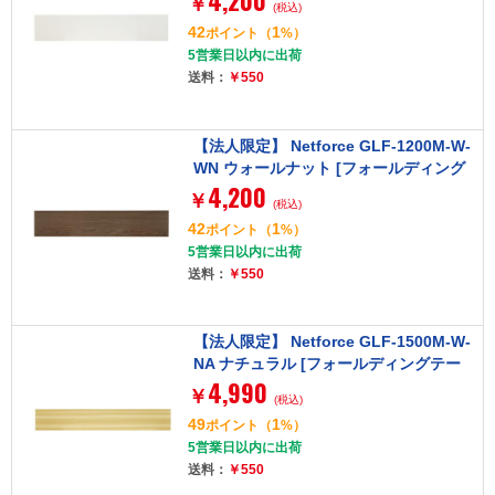
4,200
￥
(税込)
42
1
ポイント
（
%）
5営業日以内に出荷
送料：
￥550
【法人限定】 Netforce GLF-1200M-W-
WN ウォールナット [フォールディング
4,200
テーブル用幕板 (幅1200mm用)]
￥
(税込)
42
1
ポイント
（
%）
5営業日以内に出荷
送料：
￥550
【法人限定】 Netforce GLF-1500M-W-
NA ナチュラル [フォールディングテー
4,990
ブル用幕板 (幅1500mm用)]
￥
(税込)
49
1
ポイント
（
%）
5営業日以内に出荷
送料：
￥550