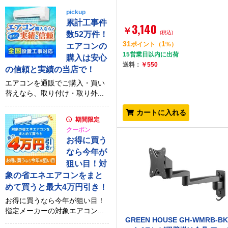
pickup
累計工事件
3,140
￥
(税込)
数52万件！
31
1
ポイント
（
%）
エアコンの
15営業日以内に出荷
購入は安心
送料：
￥550
の信頼と実績の当店で！
エアコンを通販でご購入・買い
替えなら、取り付け・取り外...
カートに入れる
期間限定
クーポン
お得に買う
なら今年が
狙い目！対
象の省エネエアコンをまと
めて買うと最大4万円引き！
お得に買うなら今年が狙い目！
指定メーカーの対象エアコン...
GREEN HOUSE GH-WMRB-B