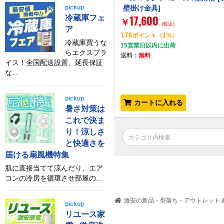
pickup
壁掛け金具]
17,600
冷蔵庫フェ
￥
(税込)
ア
176
1
ポイント
（
%）
冷蔵庫買うな
15営業日以内に出荷
らエクスプラ
送料：
無料
イス！全国配送設置、延長保証
な...
pickup
カートに入れる
暑さ対策は
これで決ま
り！涼しさ
と快適さを
届ける扇風機特集
肌に直接当てて涼んだり、エア
コンの冷房を循環させ部屋の...
激安の新品・型落ち・アウトレット 家
pickup
リユース家