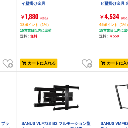
イ壁掛け金具
ビ壁掛け金具 
1,880
4,534
￥
￥
(税込)
(税込
18
1
45
1
ポイント
（
%）
ポイント
（
%
15営業日以内に出荷
15営業日以内に出
送料：
無料
送料：
￥550
お気に入り
お気に入り
カートに入れる
カートに入
K ブラ
SANUS VLF728-B2 フルモーション型
SANUS VMF