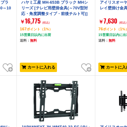
K ブラ
ハヤミ工産 MH-653B ブラック MHシ
アイリスオーヤマ
0～10
リーズ [テレビ用壁掛金具(～70V型対
レイ壁掛け金
応・角度調整タイプ・前後チルト可)]
16,775
7,630
￥
￥
(税込)
(税込)
167
1
76
1
ポイント
（
%）
ポイント
（
%
15営業日以内に出荷
15営業日以内に出
送料：
無料
送料：
無料
お気に入り
お気に入り
カートに入れる
カートに入