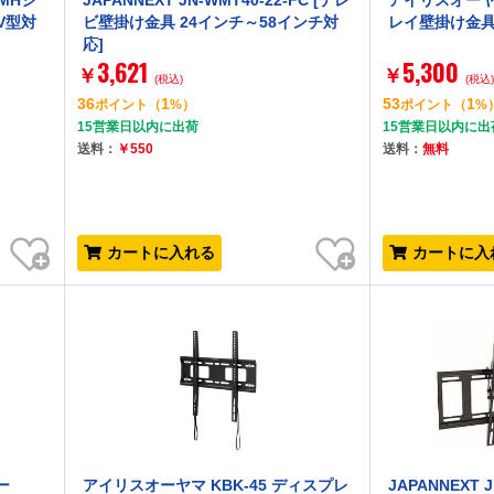
 MHシ
JAPANNEXT JN-WMT40-22-FC [テレ
アイリスオーヤマ
V型対
ビ壁掛け金具 24インチ～58インチ対
レイ壁掛け金
応]
3,621
5,300
￥
￥
(税込)
(税込
36
1
53
1
ポイント
（
%）
ポイント
（
%
15営業日以内に出荷
15営業日以内に出
送料：
￥550
送料：
無料
お気に入り
お気に入り
カートに入れる
カートに入
ー
アイリスオーヤマ KBK-45 ディスプレ
JAPANNEXT J