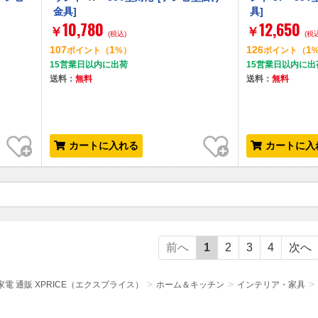
金具]
具]
10,780
12,650
￥
￥
(税込)
(税
107
1
126
1
ポイント
（
%）
ポイント
（
15営業日以内に出荷
15営業日以内に出
送料：
無料
送料：
無料
お気に入り
お気に入り
カートに入れる
カートに入
前へ
1
2
3
4
次へ
電 通販 XPRICE（エクスプライス）
ホーム＆キッチン
インテリア・家具