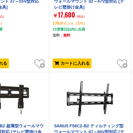
ト 37～55V型対応
ウォールマウント 32～47V型対応 [テ
金具]
レビ壁掛け金具]
17,600
￥
税込)
(税込)
176
1
%）
ポイント
（
%）
荷
15営業日以内に出荷
送料：
無料
お気に入り
お気に入り
れる
カートに入れる
5-B2 超薄型ウォールマウ
SANUS F58C2-B2 ティルティング型
V型対応 [テレビ壁掛け金
ウォールマウント 47～80V型対応 [テ