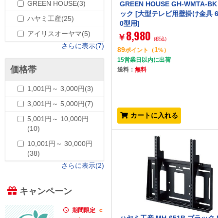
GREEN HOUSE(3)
GREEN HOUSE GH-WMTA-B
ック [大型テレビ用壁掛け金具 6
ハヤミ工産(25)
0型用]
8,980
アイリスオーヤマ(5)
￥
(税込)
さらに表示(7)
89
1
ポイント
（
%）
15営業日以内に出荷
価格帯
送料：
無料
1,001円～ 3,000円(3)
3,001円～ 5,000円(7)
カートに入れる
5,001円～ 10,000円
(10)
10,001円～ 30,000円
(38)
さらに表示(2)
キャンペーン
期間限定
c