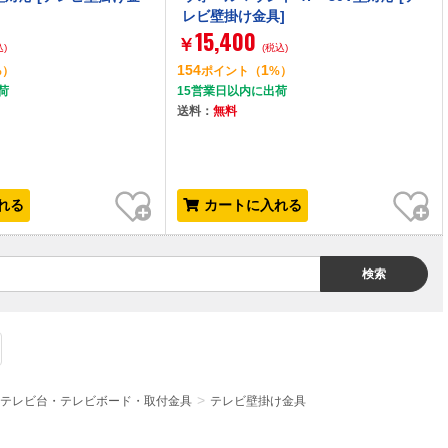
レビ壁掛け金具]
15,400
￥
込)
(税込)
154
1
%）
ポイント
（
%）
荷
15営業日以内に出荷
送料：
無料
お気に入り
お気に入り
れる
カートに入れる
検索
テレビ台・テレビボード・取付金具
テレビ壁掛け金具