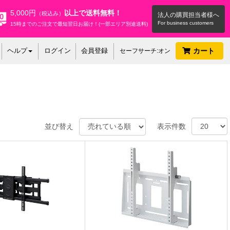
5,000円
以上で送料無料！
（税込み）
法人の購買担当者様へ
15時までのご注文で最短翌日お届け！(一部エリア別途送料)
ヘルプ
ログイン
会員登録
カート
セーフサーチ:オン
並び替え
表示件数