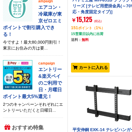
ハヤミ工産 MH-651B ブラック
ampaign
リーズ [テレビ用壁掛金具(～70
エアコン・
応・角度固定タイプ)]
冷蔵庫が東
15,125
￥
京ゼロエミ
(税込)
ポイントで割引購入でき
151
1
ポイント
（
%）
る！
15営業日以内に出荷
送料：
無料
今ですよ！最大80,000円割引！
東京にお住みの方は要...
campaign
カートに入れる
エントリー
&楽天ペイ
のご利用で
日・月曜日
ポイント最大5%還元！
2つのキャンペーンそれぞれにエ
ントリーいただくと日曜日...
おすすめ特集
平安伸銅 EXK-14 テレビハンガ