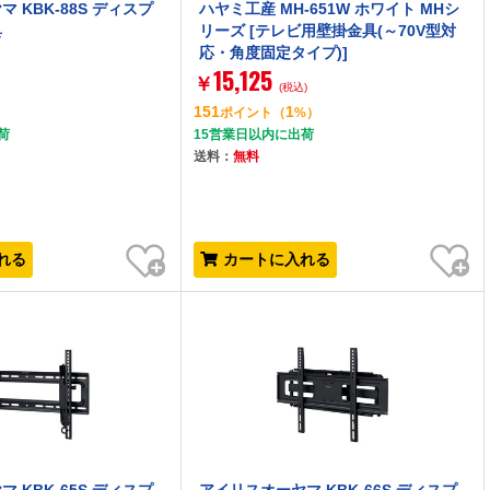
 KBK-88S ディスプ
ハヤミ工産 MH-651W ホワイト MHシ
具
リーズ [テレビ用壁掛金具(～70V型対
応・角度固定タイプ)]
15,125
￥
(税込)
151
1
）
ポイント
（
%）
荷
15営業日以内に出荷
送料：
無料
お気に入り
お気に入り
れる
カートに入れる