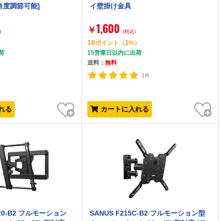
角度調節可能]
イ壁掛け金具
1,600
￥
)
(税込)
16
1
）
ポイント
（
%）
荷
15営業日以内に出荷
送料：
無料
1件
お気に入り
お気に入り
れる
カートに入れる
620-B2 フルモーション
SANUS F215C-B2 フルモーション型