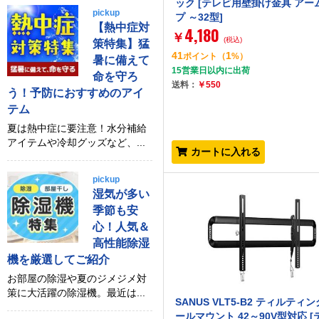
ック [テレビ用壁掛け金具 アー
pickup
プ ～32型]
【熱中症対
4,180
￥
(税込)
策特集】猛
41
1
ポイント
（
%）
暑に備えて
15営業日以内に出荷
命を守ろ
送料：
￥550
う！予防におすすめのアイ
テム
夏は熱中症に要注意！水分補給
アイテムや冷却グッズなど、...
カートに入れる
pickup
湿気が多い
季節も安
心！人気＆
高性能除湿
機を厳選してご紹介
お部屋の除湿や夏のジメジメ対
策に大活躍の除湿機。最近は...
SANUS VLT5-B2 ティルティ
ールマウント 42～90V型対応 