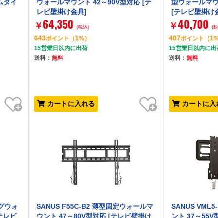
ムタイ
ウォールマウント 42～90V型対応 [テ
型ウォールマウン
レビ壁掛け金具]
[テレビ壁掛け
64,350
40,700
￥
￥
(税込)
(
643
1
407
1
ポイント
（
%）
ポイント
（
15営業日以内に出荷
15営業日以内に出
送料：
無料
送料：
無料
お気に入り
お気に入り
カートに入れる
カートに入
ングウォ
SANUS F55C-B2 薄型固定ウォールマ
SANUS VML
[テレビ
ウント 47～80V型対応 [テレビ壁掛け
ント 37～55