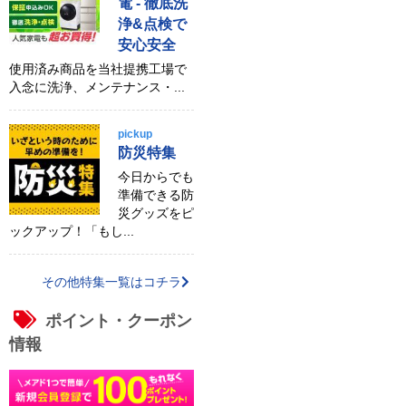
電 - 徹底洗
浄&点検で
安心安全
使用済み商品を当社提携工場で
入念に洗浄、メンテナンス・...
pickup
防災特集
今日からでも
準備できる防
災グッズをピ
ックアップ！「もし...
その他特集一覧はコチラ
ポイント・クーポン
情報