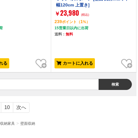
幅120cm 上置き]
23,980
￥
(税込)
239
1
）
ポイント
（
%）
荷
15営業日以内に出荷
送料：
無料
お気に入り
お気に入り
れる
カートに入れる
検索
10
次へ
収納家具
壁面収納