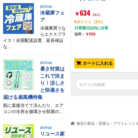
pickup
634
冷蔵庫フェ
￥
(税込)
ア
6
1
ポイント
（
%）
冷蔵庫買うな
15営業日以内に出荷
らエクスプラ
送料：
￥550
イス！全国配送設置、延長保証
な...
pickup
カートに入れる
暑さ対策は
これで決ま
り！涼しさ
と快適さを
届ける扇風機特集
肌に直接当てて涼んだり、エア
コンの冷房を循環させ部屋の...
激安の新品・型落ち・アウトレット 家
pickup
リユース家