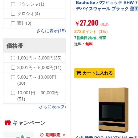
Bauhutte バウヒュッテ BHW-7
ドウシシャ(1)
デバイスウォール ブラック 壁
クロシオ(4)
27,200
西川(3)
￥
(税込)
さらに表示(15)
272
1
ポイント
（
%）
7営業日以内に出荷
送料：
無料
価格帯
1,001円～ 3,000円(35)
3,001円～ 5,000円(11)
カートに入れる
5,001円～ 10,000円
(30)
10,001円～ 30,000円
(51)
さらに表示(2)
キャンペーン
期間限定
c