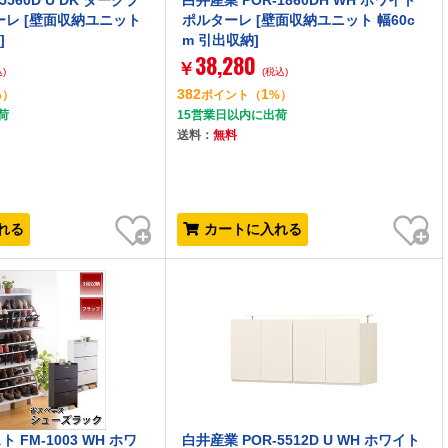
5560D U DK ダークブ
白井産業 POR-1860DH WH ホワイト
ーレ [壁面収納ユニット
ポルターレ [壁面収納ユニット 幅60c
]
m 引出収納]
38,280
￥
)
(税込)
382
1
%）
ポイント
（
%）
荷
15営業日以内に出荷
送料：
無料
お気に入り
お気に入り
れる
カートに入れる
FM-1003 WH ホワ
白井産業 POR-5512D U WH ホワイト