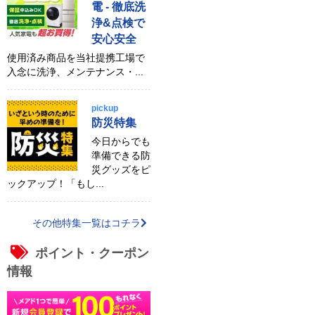
電 - 徹底洗
浄&点検で
安心安全
使用済み商品を当社提携工場で
入念に洗浄、メンテナンス・...
pickup
防災特集
今日からでも
準備できる防
災グッズをピ
ックアップ！「もし...
その他特集一覧はコチラ
ポイント・クーポン
情報