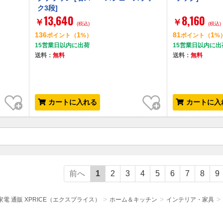
ク3段]
13,640
8,160
￥
￥
(税込)
(税込)
136
1
81
1
ポイント
（
%）
ポイント
（
%
15営業日以内に出荷
15営業日以内に出
送料：
無料
送料：
無料
お気に入り
お気に入り
カートに入れる
カートに入
前へ
1
2
3
4
5
6
7
8
9
電 通販 XPRICE（エクスプライス）
ホーム＆キッチン
インテリア・家具