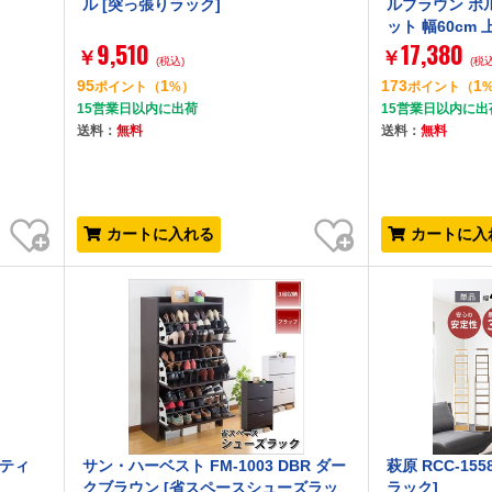
ル [突っ張りラック]
ルブラウン ポ
ット 幅60cm 
9,510
17,380
￥
￥
(税込)
(税込
95
1
173
1
ポイント
（
%）
ポイント
（
15営業日以内に出荷
15営業日以内に出
送料：
無料
送料：
無料
お気に入り
お気に入り
カートに入れる
カートに入
スティ
サン・ハーベスト FM-1003 DBR ダー
萩原 RCC-15
クブラウン [省スペースシューズラッ
ラック]