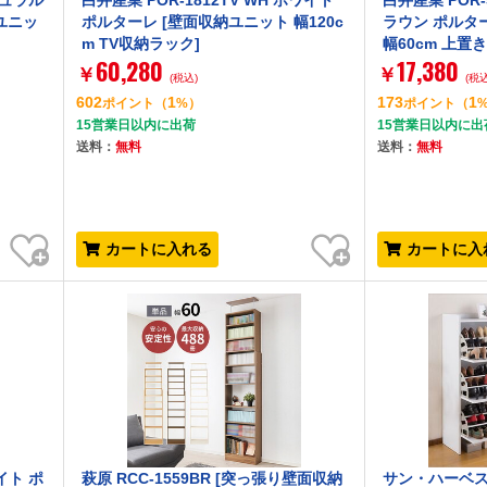
チュラル
白井産業 POR-1812TV WH ホワイト
白井産業 POR-
ユニッ
ポルターレ [壁面収納ユニット 幅120c
ラウン ポルタ
m TV収納ラック]
幅60cm 上置き
60,280
17,380
￥
￥
(税込)
(税込
602
1
173
1
ポイント
（
%）
ポイント
（
15営業日以内に出荷
15営業日以内に出
送料：
無料
送料：
無料
お気に入り
お気に入り
カートに入れる
カートに入
イト ポ
萩原 RCC-1559BR [突っ張り壁面収納
サン・ハーベスト 