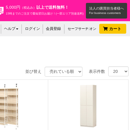
5,000円
以上で送料無料！
（税込み）
法人の購買担当者様へ
15時までのご注文で最短翌日お届け！(一部エリア別途送料)
ヘルプ
ログイン
会員登録
カート
セーフサーチ:オン
並び替え
表示件数