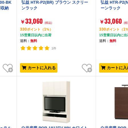
00-BK
弘益 HTR-P2(BR) ブラウン スクリー
弘益 HTR-P2
面収納
ンラック
ーンラック
33,060
33,060
￥
￥
(税込)
(税
330
1
330
1
ポイント
（
%）
ポイント
（
15営業日以内に出荷
15営業日以内に出
送料：
無料
送料：
無料
1件
お気に入り
お気に入り
カートに入れる
カートに入