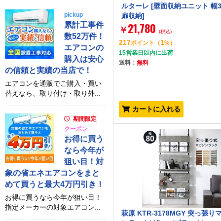
ルターレ [壁面収納ユニット 幅3
pickup
扉収納]
21,780
累計工事件
￥
(税込)
数52万件！
217
1
ポイント
（
%）
エアコンの
15営業日以内に出荷
購入は安心
送料：
無料
の信頼と実績の当店で！
エアコンを通販でご購入・買い
替えなら、取り付け・取り外...
カートに入れる
期間限定
クーポン
お得に買う
なら今年が
狙い目！対
象の省エネエアコンをまと
めて買うと最大4万円引き！
お得に買うなら今年が狙い目！
指定メーカーの対象エアコン...
萩原 KTR-3178MGY 突っ張り