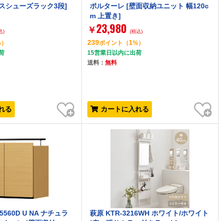
ースシューズラック3段]
ポルターレ [壁面収納ユニット 幅120c
m 上置き]
23,980
￥
込)
(税込)
239
1
%）
ポイント
（
%）
荷
15営業日以内に出荷
送料：
無料
お気に入り
お気に入り
れる
カートに入れる
5560D U NA ナチュラ
萩原 KTR-3216WH ホワイト/ホワイト