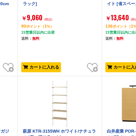
0cm
ラック]
イト [省スペ
9,060
13,640
￥
￥
(税込)
(税
90
1
136
1
ポイント
（
%）
ポイント
（
15営業日以内に出荷
15営業日以内に出
送料：
無料
送料：
無料
お気に入り
お気に入り
カートに入れる
カートに入
マガジ
萩原 KTR-3155WH ホワイト/ナチュラ
白井産業 POR-