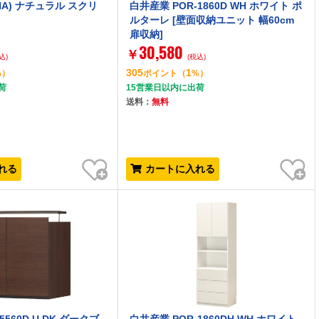
(NA) ナチュラル スクリ
白井産業 POR-1860D WH ホワイト ポ
ルターレ [壁面収納ユニット 幅60cm
扉収納]
30,580
￥
込)
(税込)
305
1
%）
ポイント
（
%）
荷
15営業日以内に出荷
送料：
無料
お気に入り
お気に入り
れる
カートに入れる