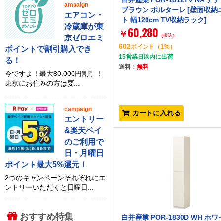
白井産業 POR-1812TV NA ナ
ampaign
ブラウン ポルターレ [壁面収納
エアコン・
ト 幅120cm TV収納ラック]
冷蔵庫が東
60,280
￥
(税込)
京ゼロエミ
602
1
ポイント
（
%）
ポイントで割引購入でき
15営業日以内に出荷
る！
送料：
無料
今ですよ！最大80,000円割引！
東京にお住みの方は要...
campaign
カートに入れる
エントリー
&楽天ペイ
のご利用で
日・月曜日
ポイント最大5%還元！
2つのキャンペーンそれぞれにエ
ントリーいただくと日曜日...
おすすめ特集
白井産業 POR-1830D WH ホワ