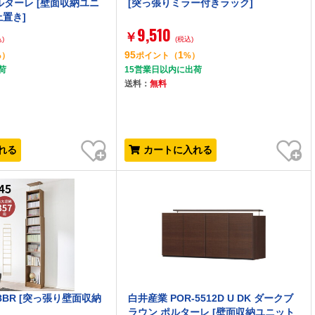
ルターレ [壁面収納ユニ
[突っ張りミラー付きラック]
上置き]
9,510
￥
)
(税込)
95
1
%）
ポイント
（
%）
荷
15営業日以内に出荷
送料：
無料
お気に入り
お気に入り
れる
カートに入れる
58BR [突っ張り壁面収納
白井産業 POR-5512D U DK ダークブ
ラウン ポルターレ [壁面収納ユニット