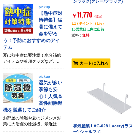
ンラック(グレー/ブラック)
pickup
11,770
【熱中症対
￥
(税込)
策特集】猛
117
1
ポイント
（
%）
暑に備えて
15営業日以内に出荷
命を守ろ
送料：
無料
う！予防におすすめのアイ
テム
夏は熱中症に要注意！水分補給
アイテムや冷却グッズなど、...
カートに入れる
pickup
湿気が多い
季節も安
心！人気＆
高性能除湿
機を厳選してご紹介
お部屋の除湿や夏のジメジメ対
策に大活躍の除湿機。最近は...
和気産業 LAC-028 Lacety(ラ
ー) シェルフ 白