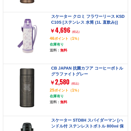
スケーター クロミ フラワーリース KSD
C10S [ステンレス 水筒 (1L 直飲み)]
4,696
￥
(税込)
46
1
ポイント
（
%）
在庫有り
送料：
無料
CB JAPAN 抗菌カフア コーヒーボトル
グラファイトグレー
2,580
￥
(税込)
25
1
ポイント
（
%）
在庫有り
送料：
無料
スケーター STD8H スパイダーマン [ハ
ンドル付 ステンレストボトル 800ml 保