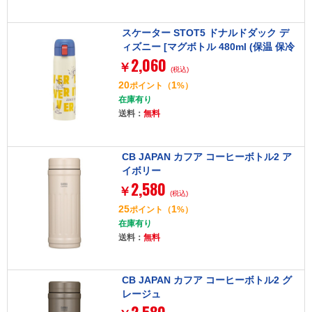
スケーター STOT5 ドナルドダック デ
ィズニー [マグボトル 480ml (保温 保冷
2,060
ステンレス 水筒 ワンタッチオープン)]
￥
(税込)
20
1
ポイント
（
%）
在庫有り
送料：
無料
CB JAPAN カフア コーヒーボトル2 ア
イボリー
2,580
￥
(税込)
25
1
ポイント
（
%）
在庫有り
送料：
無料
CB JAPAN カフア コーヒーボトル2 グ
レージュ