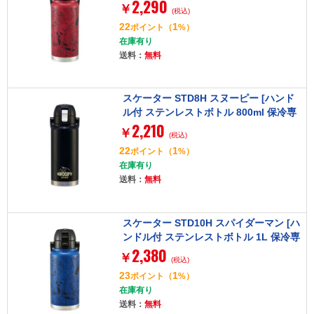
2,290
冷専用]
￥
(税込)
22
1
ポイント
（
%）
在庫有り
送料：
無料
スケーター STD8H スヌーピー [ハンド
ル付 ステンレストボトル 800ml 保冷専
2,210
用]
￥
(税込)
22
1
ポイント
（
%）
在庫有り
送料：
無料
スケーター STD10H スパイダーマン [ハ
ンドル付 ステンレストボトル 1L 保冷専
2,380
用]
￥
(税込)
23
1
ポイント
（
%）
在庫有り
送料：
無料