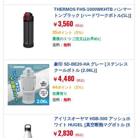
THERMOS FHS-1000WKHTB ハンマー
トンブラック [ハードワークボトル(1L)]
3,560
￥
(税込)
35
1
ポイント
（
%）
最後の１つ ご注文はお早めに
送料：
無料
象印 SD-BE20-HA グレー [ステンレス
クールボトル (2.06L)]
4,480
￥
(税込)
44
1
ポイント
（
%）
在庫有り
送料：
無料
アイリスオーヤマ HSB-500 アッシュホ
ワイト HUGEL [真空断熱マグボトル (5
2,830
00ml)]
￥
(税込)