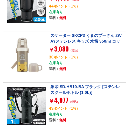
44
1
ポイント
（
%）
在庫有り
送料：
無料
スケーター SKCP3 くまのプーさん 2W
AYステンレス キッズ 水筒 350ml コッ
3,080
プ・ストロー式 ディズニー
￥
(税込)
30
1
ポイント
（
%）
在庫有り
送料：
無料
象印 SD-HB10-BA ブラック [ステンレ
スクールボトル (1.0L)]
4,977
￥
(税込)
49
1
ポイント
（
%）
在庫有り
送料：
無料