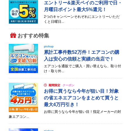
エントリー&楽天ペイのご利用で日・
月曜日ポイント最大5%還元！
2つのキャンペーンそれぞれにエントリーいただ
くと日曜日...
おすすめ特集
pickup
累計工事件数52万件！エアコンの購
入は安心の信頼と実績の当店で！
エアコンを通販でご購入・買い替えなら、取り付
け・取り外...
期間限定
クーポン
お得に買うなら今年が狙い目！対象
の省エネエアコンをまとめて買うと
最大4万円引き！
お得に買うなら今年が狙い目！指定メーカーの対
象エアコン...
pickup