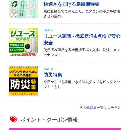
快適さを届ける扇風機特集
肌に直接当てて涼んだり、エアコンの冷房を循環
させ部屋の...
pickup
リユース家電 - 徹底洗浄&点検で安心
安全
使用済み商品を当社提携工場で入念に洗浄、メン
テナンス・...
pickup
防災特集
今日からでも準備できる防災グッズをピックアッ
プ！「もし...
その他特集一覧はコチラ
ポイント・クーポン情報