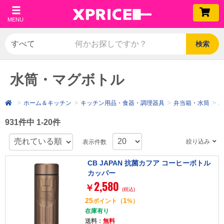
MENU
検索
水筒・マグボトル
ホーム＆キッチン
キッチン用品・食器・調理器具
弁当箱・水筒
931件中 1-20件
絞り込み
表示件数
CB JAPAN 抗菌カフア コーヒーボトル
カッパー
2,580
￥
(税込)
25
1
ポイント
（
%）
在庫有り
送料：
無料