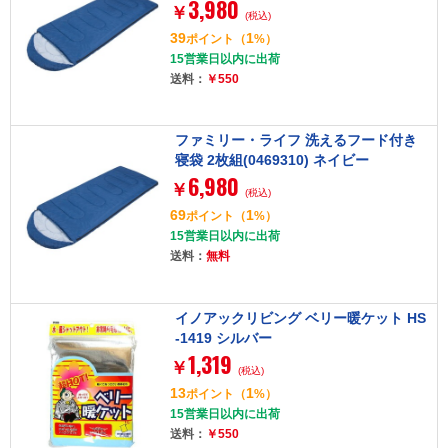
3,980
￥
(税込)
39
1
ポイント
（
%）
15営業日以内に出荷
送料：
￥550
ファミリー・ライフ 洗えるフード付き
寝袋 2枚組(0469310) ネイビー
6,980
￥
(税込)
69
1
ポイント
（
%）
15営業日以内に出荷
送料：
無料
イノアックリビング ベリー暖ケット HS
-1419 シルバー
1,319
￥
(税込)
13
1
ポイント
（
%）
15営業日以内に出荷
送料：
￥550