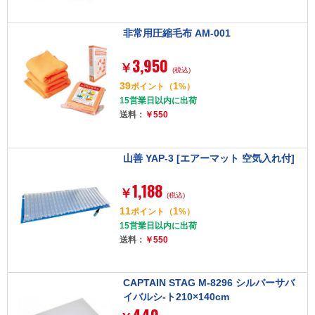
非常用圧縮毛布 AM-001
3,950
￥
(税込)
39
1
ポイント
（
%）
15営業日以内に出荷
送料：
￥550
山善 YAP-3 [エアーマット 空気入れ付]
1,188
￥
(税込)
11
1
ポイント
（
%）
15営業日以内に出荷
送料：
￥550
CAPTAIN STAG M-8296 シルバーサバ
イバルシ-ト210×140cm