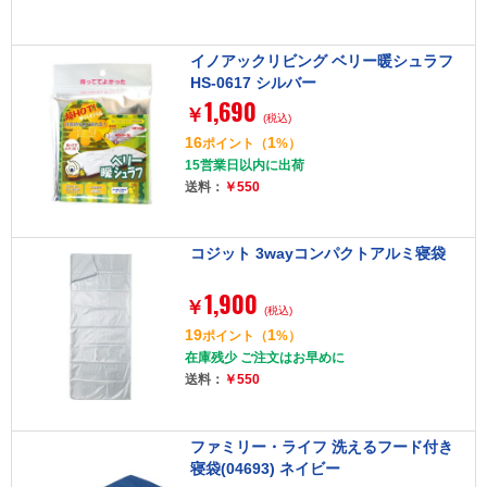
イノアックリビング ベリー暖シュラフ
HS-0617 シルバー
1,690
￥
(税込)
16
1
ポイント
（
%）
15営業日以内に出荷
送料：
￥550
コジット 3wayコンパクトアルミ寝袋
1,900
￥
(税込)
19
1
ポイント
（
%）
在庫残少 ご注文はお早めに
送料：
￥550
ファミリー・ライフ 洗えるフード付き
寝袋(04693) ネイビー