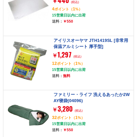
440
￥
(税込)
4
1
ポイント
（
%）
15営業日以内に出荷
送料：
￥550
アイリスオーヤマ JTH1419SL [非常用
保温アルミシート 厚手型]
1,297
￥
(税込)
12
1
ポイント
（
%）
15営業日以内に出荷
送料：
無料
ファミリー・ライフ 洗えるあったか2W
AY寝袋(04096)
3,280
￥
(税込)
32
1
ポイント
（
%）
15営業日以内に出荷
送料：
￥550