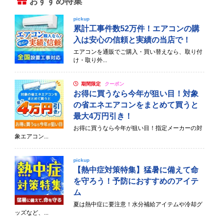
おすすめ特集
pickup
累計工事件数52万件！エアコンの購
入は安心の信頼と実績の当店で！
エアコンを通販でご購入・買い替えなら、取り付
け・取り外...
期間限定
クーポン
お得に買うなら今年が狙い目！対象
の省エネエアコンをまとめて買うと
最大4万円引き！
お得に買うなら今年が狙い目！指定メーカーの対
象エアコン...
pickup
【熱中症対策特集】猛暑に備えて命
を守ろう！予防におすすめのアイテ
ム
夏は熱中症に要注意！水分補給アイテムや冷却グ
ッズなど、...