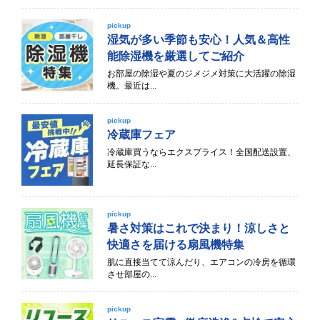
pickup
湿気が多い季節も安心！人気＆高性
能除湿機を厳選してご紹介
お部屋の除湿や夏のジメジメ対策に大活躍の除湿
機。最近は...
pickup
冷蔵庫フェア
冷蔵庫買うならエクスプライス！全国配送設置、
延長保証な...
pickup
暑さ対策はこれで決まり！涼しさと
快適さを届ける扇風機特集
肌に直接当てて涼んだり、エアコンの冷房を循環
させ部屋の...
pickup