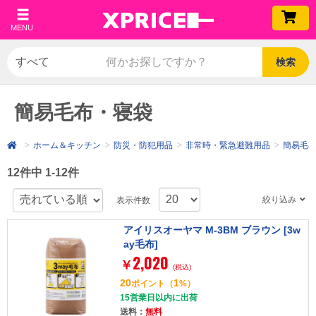
MENU
検索
簡易毛布・寝袋
ホーム＆キッチン
防災・防犯用品
非常時・緊急避難用品
簡易毛
12件中 1-12件
絞り込み
表示件数
アイリスオーヤマ M-3BM ブラウン [3w
ay毛布]
2,020
￥
(税込)
20
1
ポイント
（
%）
15営業日以内に出荷
送料：
無料