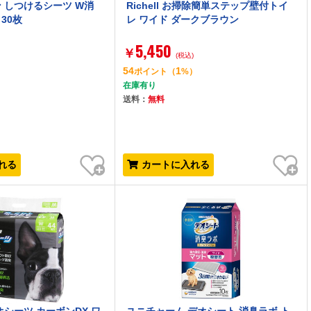
 しつけるシーツ W消
Richell お掃除簡単ステップ壁付トイ
 30枚
レ ワイド ダークブラウン
5,450
￥
(税込)
54
1
）
ポイント
（
%）
在庫有り
送料：
無料
お気に入り
お気に入り
れる
カートに入れる