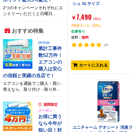
シュ XLサイズ
2つのキャンペーンそれぞれにエ
ントリーいただくと日曜日...
7,490
￥
(税込)
74
1
ポイント
（
%）
おすすめ特集
在庫有り
送料：
無料
pickup
1件
累計工事件
数52万件！
エアコンの
カートに入れる
購入は安心
の信頼と実績の当店で！
エアコンを通販でご購入・買い
替えなら、取り付け・取り外...
期間限定
クーポン
お得に買う
なら今年が
ユニチャーム デオシート 消臭ラ
狙い目！対