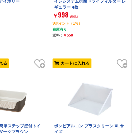
 アイボリー
イレシステム抗菌ドライフィルター レ
ギュラー 4枚
998
￥
)
(税込)
9
1
）
ポイント
（
%）
在庫有り
送料：
￥550
お気に入り
お気に入り
れる
カートに入れる
お掃除簡単ステップ壁付トイ
ボンビアルコン プラスクリーン XLサ
 ダークブラウン
イズ