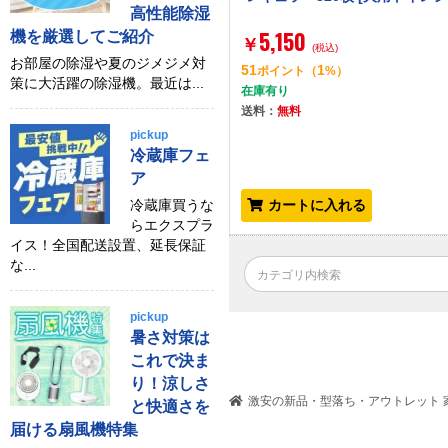
高性能除湿
5,150
機を厳選してご紹介
￥
(税込)
お部屋の除湿や夏のジメジメ対
51
1
ポイント
（
%）
策に大活躍の除湿機。最近は...
在庫有り
送料：
無料
pickup
冷蔵庫フェ
ア
冷蔵庫買うな
カートに入れる
らエクスプラ
イス！全国配送設置、延長保証
な...
pickup
暑さ対策は
これで決ま
り！涼しさ
激安の新品・型落ち・アウトレット 家
と快適さを
届ける扇風機特集