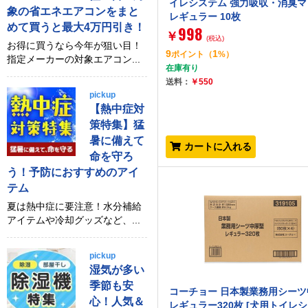
イレシステム 強力吸収・消臭マ
象の省エネエアコンをまと
レギュラー 10枚
めて買うと最大4万円引き！
998
￥
(税込)
お得に買うなら今年が狙い目！
9
1
ポイント
（
%）
指定メーカーの対象エアコン...
在庫有り
送料：
￥550
pickup
【熱中症対
策特集】猛
暑に備えて
カートに入れる
命を守ろ
う！予防におすすめのアイ
テム
夏は熱中症に要注意！水分補給
アイテムや冷却グッズなど、...
pickup
湿気が多い
季節も安
コーチョー 日本製業務用シーツ
心！人気＆
レギュラー320枚 [犬用トイレシ