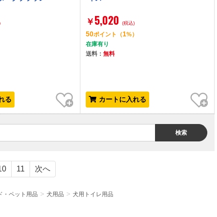
5,020
￥
)
(税込)
50
1
）
ポイント
（
%）
在庫有り
送料：
無料
お気に入り
お気に入り
れる
カートに入れる
検索
10
11
次へ
ド・ペット用品
犬用品
犬用トイレ用品