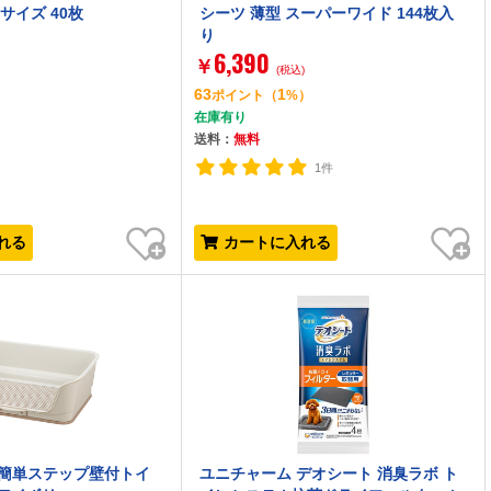
サイズ 40枚
シーツ 薄型 スーパーワイド 144枚入
り
6,390
￥
(税込)
63
1
ポイント
（
%）
在庫有り
送料：
無料
1件
お気に入り
お気に入り
れる
カートに入れる
お掃除簡単ステップ壁付トイ
ユニチャーム デオシート 消臭ラボ ト