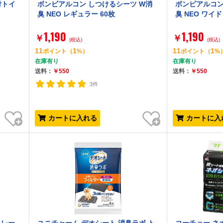
付トイ
ボンビアルコン しつけるシーツ W消
ボンビアルコン
臭 NEO レギュラー 60枚
臭 NEO ワイド
1,190
1,190
￥
￥
(税込)
(税込)
11
1
11
1
ポイント
（
%）
ポイント
（
%
在庫有り
在庫有り
送料：
￥550
送料：
￥550
3件
お気に入り
お気に入り
カートに入れる
カートに入