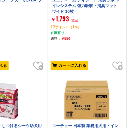
オシーツ カーボンDX ワ
ユニチャーム デオシート 消臭ラボ ト
イレシステム 強力吸収・消臭マット
ワイド 10枚
1,793
￥
(税込)
17
1
）
ポイント
（
%）
在庫有り
送料：
￥550
お気に入り
お気に入り
れる
カートに入れる
 しつけるシーツ幼犬用
コーチョー 日本製 業務用犬用トイレ