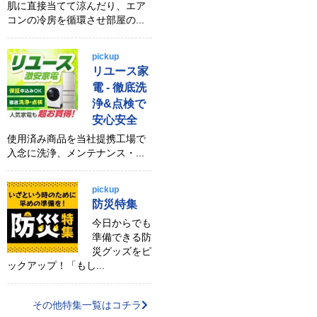
肌に直接当てて涼んだり、エア
コンの冷房を循環させ部屋の...
pickup
リユース家
電 - 徹底洗
浄&点検で
安心安全
使用済み商品を当社提携工場で
入念に洗浄、メンテナンス・...
pickup
防災特集
今日からでも
準備できる防
災グッズをピ
ックアップ！「もし...
その他特集一覧はコチラ