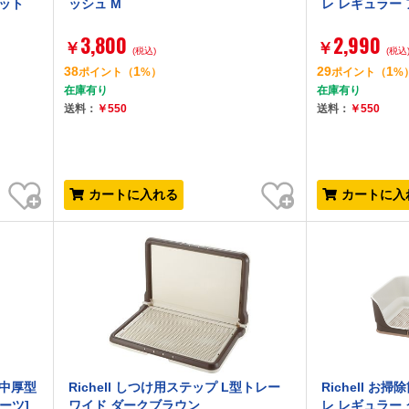
ット
ッシュ M
レ レギュラー
3,800
2,990
￥
￥
(税込)
(税込
38
1
29
1
ポイント
（
%）
ポイント
（
%
在庫有り
在庫有り
送料：
￥550
送料：
￥550
お気に入り
お気に入り
カートに入れる
カートに入
中厚型
Richell しつけ用ステップ L型トレー
Richell 
ーツ]
ワイド ダークブラウン
レ レギュラー