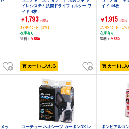
トレー
ユニチャーム デオシート 消臭ラボ ト
コーチョー ネ
イレシステム抗菌ドライフィルター ワ
イド 44枚
イド 4枚
1,793
1,915
￥
￥
(税込)
(税込)
17
1
19
1
ポイント
（
%）
ポイント
（
%
在庫有り
在庫有り
送料：
￥550
送料：
￥550
お気に入り
お気に入り
カートに入れる
カートに入
 メッ
コーチョー ネオシーツ カーボンDX レ
ボンビアルコン