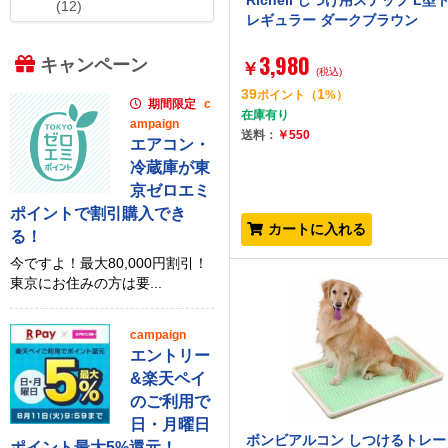
Richell しつけ用ステップ L型
(12)
レギュラー ダークブラウン
3,980
キャンペーン
￥
(税込)
39
1
ポイント
（
%）
期間限定
c
在庫有り
ampaign
送料：
￥550
エアコン・
冷蔵庫が東
京ゼロエミ
ポイントで割引購入でき
カートに入れる
る！
今ですよ！最大80,000円割引！
東京にお住みの方は要...
campaign
エントリー
&楽天ペイ
のご利用で
日・月曜日
ボンビアルコン しつけるトレー
ポイント最大5%還元！