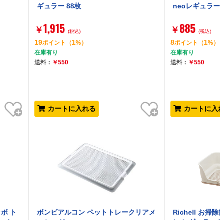
ギュラー 88枚
neoレギュラー
1,915
885
￥
￥
(税込)
(税込)
19
1
8
1
ポイント
（
%）
ポイント
（
%）
在庫有り
在庫有り
送料：
￥550
送料：
￥550
お気に入り
お気に入り
カートに入れる
カートに入
ボ ト
ボンビアルコン ペットトレークリアメ
Richell 