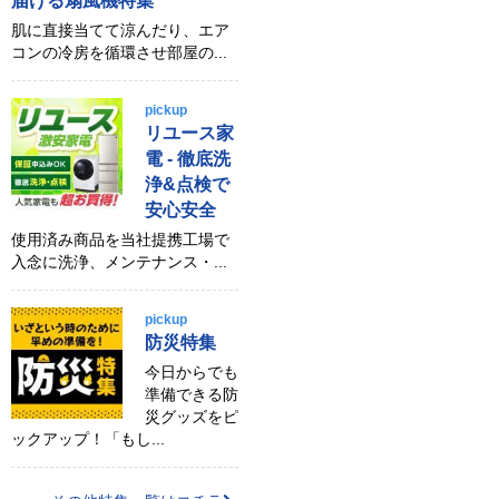
届ける扇風機特集
肌に直接当てて涼んだり、エア
コンの冷房を循環させ部屋の...
pickup
リユース家
電 - 徹底洗
浄&点検で
安心安全
使用済み商品を当社提携工場で
入念に洗浄、メンテナンス・...
pickup
防災特集
今日からでも
準備できる防
災グッズをピ
ックアップ！「もし...