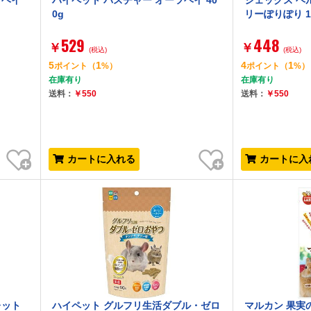
トヘイ
ハイペット パスチャー オーツヘイ 40
ジェックス ヘ
0g
リーぽりぽり 1
529
448
￥
￥
(税込)
(税込)
5
1
4
1
ポイント
（
%）
ポイント
（
%）
在庫有り
在庫有り
送料：
￥550
送料：
￥550
お気に入り
お気に入り
カートに入れる
カートに入
レット
ハイペット グルフリ生活ダブル・ゼロ
マルカン 果実の