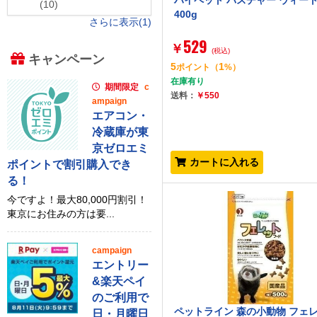
ハイペット パスチャー ウィー
(10)
400g
さらに表示(1)
529
￥
(税込)
キャンペーン
5
1
ポイント
（
%）
在庫有り
期間限定
c
送料：
￥550
ampaign
エアコン・
冷蔵庫が東
京ゼロエミ
カートに入れる
ポイントで割引購入でき
る！
今ですよ！最大80,000円割引！
東京にお住みの方は要...
campaign
エントリー
&楽天ペイ
のご利用で
ペットライン 森の小動物 フェ
日・月曜日