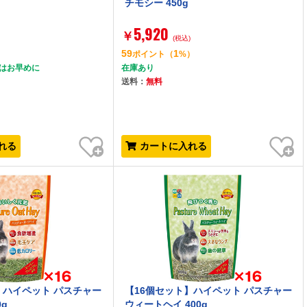
チモシー 450g
5,920
￥
(税込)
59
1
ポイント
（
%）
文はお早めに
在庫あり
送料：
無料
お気に入り
お気に入り
れる
カートに入れる
】ハイペット パスチャー
【16個セット】ハイペット パスチャー
0g
ウィートヘイ 400g