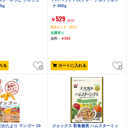
ルシーレシピ ブロッコ
ハイペット パスチャー アルファルフ
5g
ァ 400g
529
￥
(税込)
5
1
ポイント
（
%）
在庫有り
送料：
￥550
お気に入り
お気に入り
れる
カートに入れる
おたより マンゴー 10
ジェックス 彩食健美 ハムスターミッ