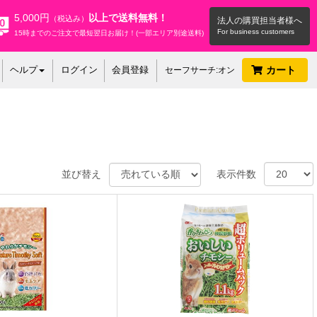
5,000円
以上で送料無料！
（税込み）
法人の購買担当者様へ
15時までのご注文で最短翌日お届け！(一部エリア別途送料)
ヘルプ
ログイン
会員登録
カート
セーフサーチ:オン
並び替え
表示件数