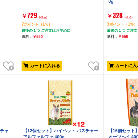
0g
729
328
￥
￥
(税込)
(税込)
7
1
3
1
ポイント
（
%）
ポイント
（
%）
最後の１つ ご注文はお早めに
最後の１つ ご注
送料：
￥550
送料：
￥550
お気に入り
お気に入り
カートに入れる
カートに入
スチャ
【12個セット】ハイペット パスチャー
【16個セット
アルファルファ 400g
オーツヘイ 40