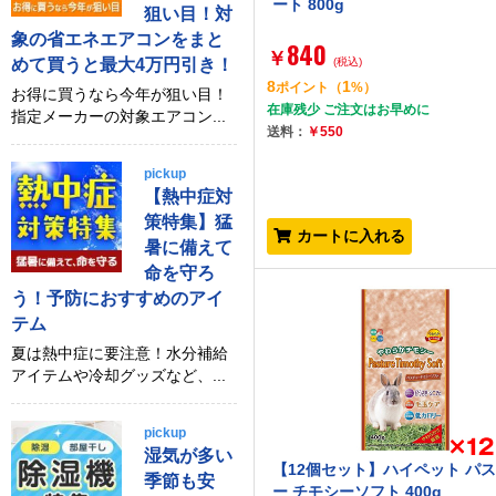
ート 800g
狙い目！対
象の省エネエアコンをまと
840
￥
めて買うと最大4万円引き！
(税込)
8
1
ポイント
（
%）
お得に買うなら今年が狙い目！
在庫残少 ご注文はお早めに
指定メーカーの対象エアコン...
送料：
￥550
pickup
【熱中症対
策特集】猛
カートに入れる
暑に備えて
命を守ろ
う！予防におすすめのアイ
テム
夏は熱中症に要注意！水分補給
アイテムや冷却グッズなど、...
pickup
湿気が多い
【12個セット】ハイペット パ
季節も安
ー チモシーソフト 400g