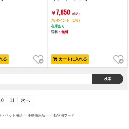
7,850
￥
(税込)
78
1
）
ポイント
（
%）
在庫あり
送料：
無料
お気に入り
お気に入り
れる
カートに入れる
検索
10
11
次へ
ド・ペット用品
小動物用品
小動物用フード