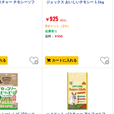
スチャー チモシーソフ
ジェックス おいしいチモシー 1.1kg
925
￥
(税込)
9
1
ポイント
（
%）
在庫有り
送料：
￥550
お気に入り
お気に入り
れる
カートに入れる