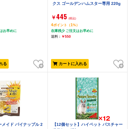
クス ゴールデンハムスター専用 220g
445
￥
(税込)
4
1
ポイント
（
%）
文はお早めに
在庫残少 ご注文はお早めに
送料：
￥550
お気に入り
お気に入り
れる
カートに入れる
ーメイド パイナップル 2
【12個セット】ハイペット パスチャー