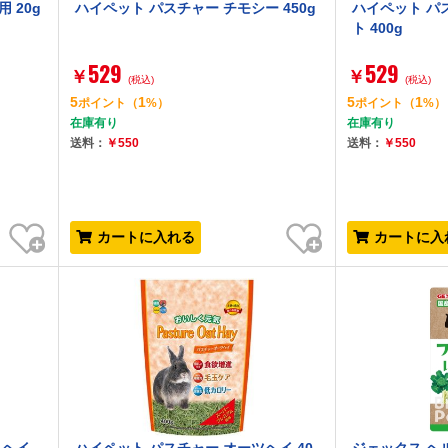
 20g
ハイペット パスチャー チモシー 450g
ハイペット パ
ト 400g
529
529
￥
￥
(税込)
(税込)
5
1
5
1
ポイント
（
%）
ポイント
（
%）
在庫有り
在庫有り
送料：
￥550
送料：
￥550
お気に入り
お気に入り
カートに入れる
カートに入