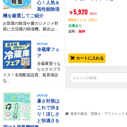
心！人気＆
高性能除湿
5,920
￥
(税込)
機を厳選してご紹介
59
1
ポイント
（
%）
お部屋の除湿や夏のジメジメ対
在庫あり
策に大活躍の除湿機。最近は...
送料：
無料
pickup
冷蔵庫フェ
ア
カートに入れる
冷蔵庫買うな
らエクスプラ
イス！全国配送設置、延長保証
な...
pickup
暑さ対策は
これで決ま
り！涼しさ
激安の新品・型落ち・アウトレット 家
と快適さを