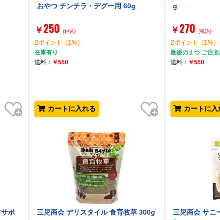
おやつ チンチラ・デグー用 60g
g
250
270
￥
￥
(税込)
(税込)
2
1
2
1
ポイント
（
%）
ポイント
（
%）
在庫有り
最後の１つ ご注
送料：
￥550
送料：
￥550
お気に入り
お気に入り
カートに入れる
カートに入
アサポ
三晃商会 デリスタイル 食育牧草 300g
三晃商会 サニ