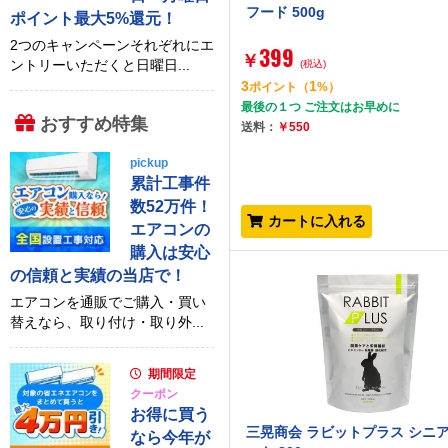
フード 500g
ポイント最大5%還元！
2つのキャンペーンそれぞれにエ
399
￥
ントリーいただくと日曜日...
(税込)
3
1
ポイント
（
%）
最後の１つ ご注文はお早めに
おすすめ特集
送料：
￥550
pickup
累計工事件
数52万件！
カートに入れる
エアコンの
購入は安心
の信頼と実績の当店で！
エアコンを通販でご購入・買い
替えなら、取り付け・取り外...
期間限定
クーポン
お得に買う
三晃商会 ラビットプラス シニ
なら今年が