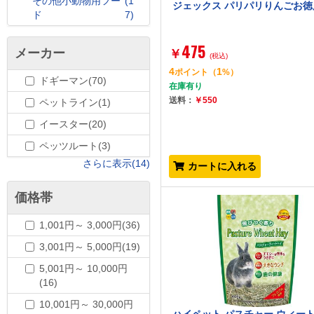
その他小動物用フー
(1
ジェックス パリパリりんごお徳用
ド
7)
475
メーカー
￥
(税込)
4
1
ポイント
（
%）
ドギーマン(70)
在庫有り
送料：
￥550
ペットライン(1)
イースター(20)
ペッツルート(3)
さらに表示(14)
カートに入れる
価格帯
1,001円～ 3,000円(36)
3,001円～ 5,000円(19)
5,001円～ 10,000円
(16)
10,001円～ 30,000円