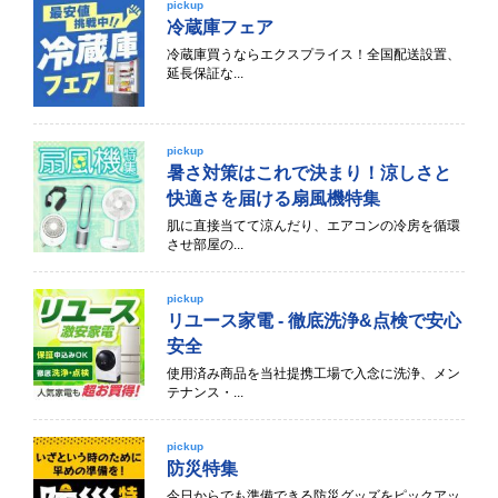
pickup
冷蔵庫フェア
冷蔵庫買うならエクスプライス！全国配送設置、
延長保証な...
pickup
暑さ対策はこれで決まり！涼しさと
快適さを届ける扇風機特集
肌に直接当てて涼んだり、エアコンの冷房を循環
させ部屋の...
pickup
リユース家電 - 徹底洗浄&点検で安心
安全
使用済み商品を当社提携工場で入念に洗浄、メン
テナンス・...
pickup
防災特集
今日からでも準備できる防災グッズをピックアッ