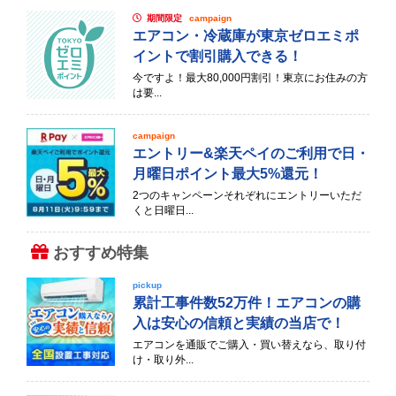
期間限定
campaign
エアコン・冷蔵庫が東京ゼロエミポ
イントで割引購入できる！
今ですよ！最大80,000円割引！東京にお住みの方
は要...
campaign
エントリー&楽天ペイのご利用で日・
月曜日ポイント最大5%還元！
2つのキャンペーンそれぞれにエントリーいただ
くと日曜日...
おすすめ特集
pickup
累計工事件数52万件！エアコンの購
入は安心の信頼と実績の当店で！
エアコンを通販でご購入・買い替えなら、取り付
け・取り外...