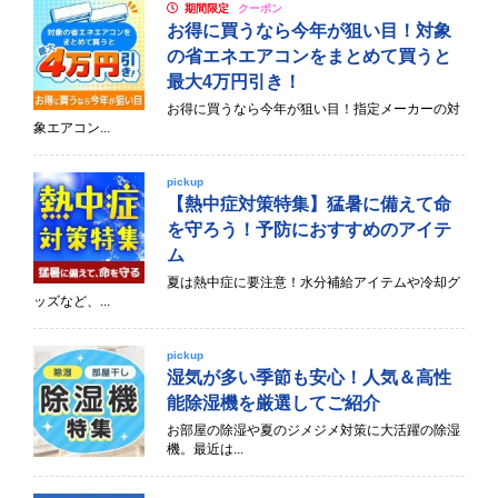
期間限定
クーポン
お得に買うなら今年が狙い目！対象
の省エネエアコンをまとめて買うと
最大4万円引き！
お得に買うなら今年が狙い目！指定メーカーの対
象エアコン...
pickup
【熱中症対策特集】猛暑に備えて命
を守ろう！予防におすすめのアイテ
ム
夏は熱中症に要注意！水分補給アイテムや冷却グ
ッズなど、...
pickup
湿気が多い季節も安心！人気＆高性
能除湿機を厳選してご紹介
お部屋の除湿や夏のジメジメ対策に大活躍の除湿
機。最近は...