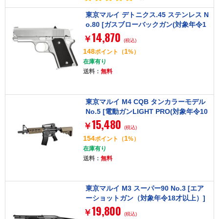
東京マルイ デトニクス.45 ステンレス N
o.80 [ガスブローバックガン(対象年令1
14,870
8才以上)]
￥
(税込)
148
1
ポイント
（
%）
在庫有り
送料：
無料
東京マルイ M4 CQB タンカラーモデル
No.5 [電動ガンLIGHT PRO(対象年令10
15,480
才以上)]
￥
(税込)
154
1
ポイント
（
%）
在庫有り
送料：
無料
東京マルイ M3 スーパー90 No.3 [エア
ーショットガン（対象年令18才以上）]
19,800
￥
(税込)