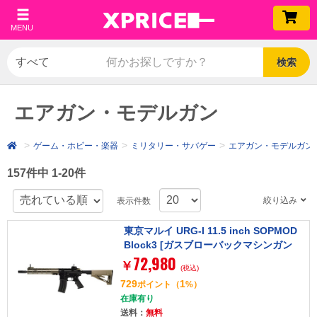
MENU
検索
エアガン・モデルガン
ゲーム・ホビー・楽器
ミリタリー・サバゲー
エアガン・モデルガン
157件中 1-20件
絞り込み
表示件数
東京マルイ URG-I 11.5 inch SOPMOD
Block3 [ガスブローバックマシンガン
72,980
(対象年令18才以上)]
￥
(税込)
729
1
ポイント
（
%）
在庫有り
送料：
無料