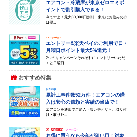
エアコン・冷蔵庫が東京ゼロエミポ
イントで割引購入できる！
今ですよ！最大80,000円割引！東京にお住みの方
は要...
campaign
エントリー&楽天ペイのご利用で日・
月曜日ポイント最大5%還元！
2つのキャンペーンそれぞれにエントリーいただ
くと日曜日...
おすすめ特集
pickup
累計工事件数52万件！エアコンの購
入は安心の信頼と実績の当店で！
エアコンを通販でご購入・買い替えなら、取り付
け・取り外...
期間限定
クーポン
お得に買うなら今年が狙い目！対象