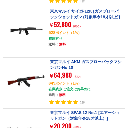
1件
東京マルイ サイガ-12K [ガスブローバ
ックショットガン (対象年令18才以上)]
52,800
￥
(税込)
528
1
ポイント
（
%）
在庫有り
送料：
無料
東京マルイ AKM ガスブローバックマシ
ンガンNo.10
64,980
￥
(税込)
649
1
ポイント
（
%）
在庫残少 ご注文はお早めに
送料：
無料
1件
東京マルイ SPAS 12 No.1 [エアーショ
ットガン（対象年令18才以上）]
20,200
￥
(税込)