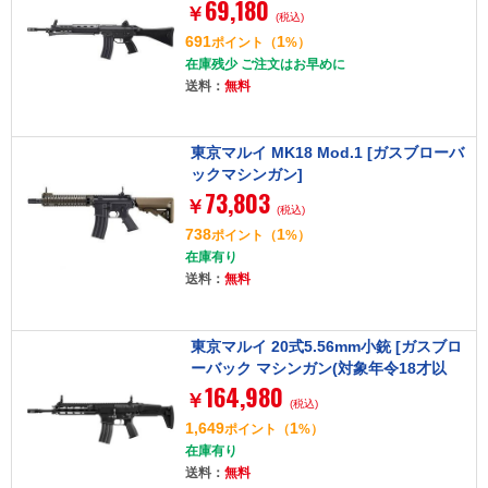
69,180
年令18才以上)]
￥
(税込)
691
1
ポイント
（
%）
在庫残少 ご注文はお早めに
送料：
無料
東京マルイ MK18 Mod.1 [ガスブローバ
ックマシンガン]
73,803
￥
(税込)
738
1
ポイント
（
%）
在庫有り
送料：
無料
東京マルイ 20式5.56mm小銃 [ガスブロ
ーバック マシンガン(対象年令18才以
164,980
上)]
￥
(税込)
1,649
1
ポイント
（
%）
在庫有り
送料：
無料