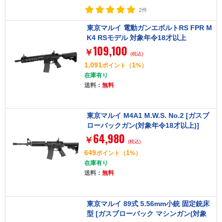
2件
東京マルイ 電動ガンエボルトRS FPR M
K4 RSモデル 対象年令18才以上
109,100
￥
(税込)
1,091
1
ポイント
（
%）
在庫有り
送料：
無料
東京マルイ M4A1 M.W.S. No.2 [ガスブ
ローバックガン(対象年令18才以上)]
64,980
￥
(税込)
649
1
ポイント
（
%）
在庫有り
送料：
無料
東京マルイ 89式 5.56mm小銃 固定銃床
型 [ガスブローバック マシンガン(対象