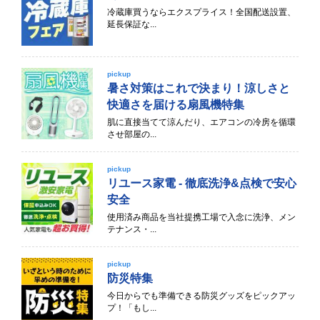
冷蔵庫買うならエクスプライス！全国配送設置、
延長保証な...
pickup
暑さ対策はこれで決まり！涼しさと
快適さを届ける扇風機特集
肌に直接当てて涼んだり、エアコンの冷房を循環
させ部屋の...
pickup
リユース家電 - 徹底洗浄&点検で安心
安全
使用済み商品を当社提携工場で入念に洗浄、メン
テナンス・...
pickup
防災特集
今日からでも準備できる防災グッズをピックアッ
プ！「もし...