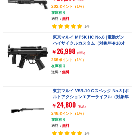
202
1
ポイント
（
%）
在庫有り
送料：
無料
1件
東京マルイ MP5K HC No.8 [電動ガン
ハイサイクルカスタム（対象年令18才
26,998
以上）]
￥
(税込)
269
1
ポイント
（
%）
在庫有り
送料：
無料
東京マルイ VSR-10 Gスペック No.3 [ボ
ルトアクションエアーライフル（対象年
24,800
令18才以上）]
￥
(税込)
248
1
ポイント
（
%）
在庫有り
送料：
無料
1件