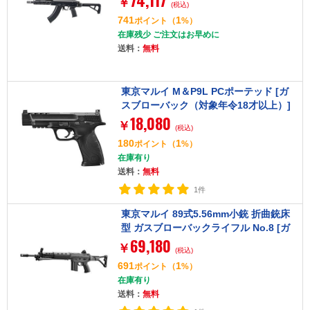
74,117
￥
(税込)
741
1
ポイント
（
%）
在庫残少 ご注文はお早めに
送料：
無料
東京マルイ M＆P9L PCポーテッド [ガ
スブローバック（対象年令18才以上）]
18,080
￥
(税込)
180
1
ポイント
（
%）
在庫有り
送料：
無料
1件
東京マルイ 89式5.56mm小銃 折曲銃床
型 ガスブローバックライフル No.8 [ガ
69,180
スブローバック マシンガン(対象年令18
￥
(税込)
才以上)]
691
1
ポイント
（
%）
在庫有り
送料：
無料