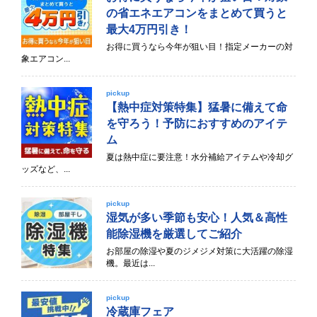
の省エネエアコンをまとめて買うと
最大4万円引き！
お得に買うなら今年が狙い目！指定メーカーの対
象エアコン...
pickup
【熱中症対策特集】猛暑に備えて命
を守ろう！予防におすすめのアイテ
ム
夏は熱中症に要注意！水分補給アイテムや冷却グ
ッズなど、...
pickup
湿気が多い季節も安心！人気＆高性
能除湿機を厳選してご紹介
お部屋の除湿や夏のジメジメ対策に大活躍の除湿
機。最近は...
pickup
冷蔵庫フェア