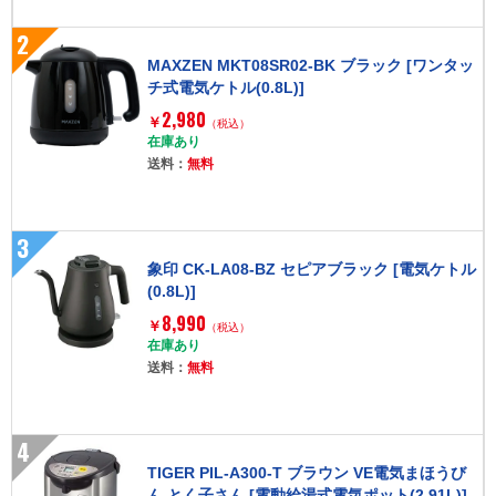
2
MAXZEN MKT08SR02-BK ブラック [ワンタッ
チ式電気ケトル(0.8L)]
2,980
￥
（税込）
在庫あり
送料：
無料
3
象印 CK-LA08-BZ セピアブラック [電気ケトル
(0.8L)]
8,990
￥
（税込）
在庫あり
送料：
無料
4
TIGER PIL-A300-T ブラウン VE電気まほうび
ん とく子さん [電動給湯式電気ポット(2.91L)]