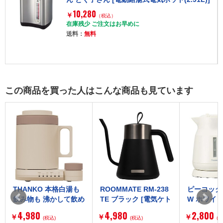
10,280
￥
（税込）
在庫残少 ご注文はお早めに
送料：
無料
この商品を買った人はこんな商品も見ています
THANKO 本格白湯も
ROOMMATE RM-238
ピーコック 
飲み物も 沸かして飲め
TE ブラック [電気ケト
W ホワイト
るマグケトル ブラウン
ル (0.75L)]
ル 800ml ]
4,980
4,980
2,800
￥
￥
￥
MAGKTLHBW [パー
(税込)
(税込)
(税