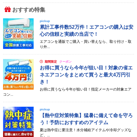
おすすめ特集
pickup
累計工事件数52万件！エアコンの購入は安
心の信頼と実績の当店で！
エアコンを通販でご購入・買い替えなら、取り付け・取
り外...
期間限定
クーポン
お得に買うなら今年が狙い目！対象の省エ
ネエアコンをまとめて買うと最大4万円引
き！
お得に買うなら今年が狙い目！指定メーカーの対象エア
コン...
pickup
【熱中症対策特集】猛暑に備えて命を守ろ
う！予防におすすめのアイテム
夏は熱中症に要注意！水分補給アイテムや冷却グッズな
ど、...