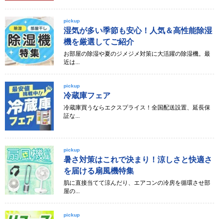
pickup
湿気が多い季節も安心！人気＆高性能除湿
機を厳選してご紹介
お部屋の除湿や夏のジメジメ対策に大活躍の除湿機。最
近は...
pickup
冷蔵庫フェア
冷蔵庫買うならエクスプライス！全国配送設置、延長保
証な...
pickup
暑さ対策はこれで決まり！涼しさと快適さ
を届ける扇風機特集
肌に直接当てて涼んだり、エアコンの冷房を循環させ部
屋の...
pickup