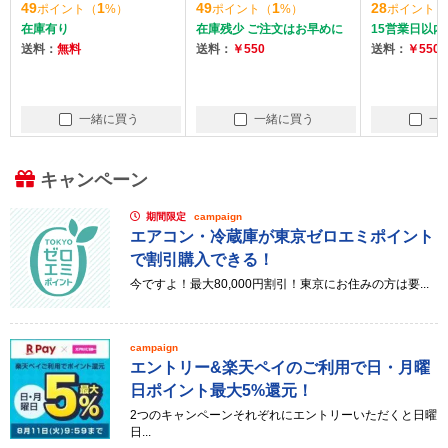
49
1
49
1
28
ポイント
（
%）
ポイント
（
%）
ポイント
（
ソナル電気ケトル (0.3
在庫有り
在庫残少 ご注文はお早めに
15営業日以内
L)]
送料：
無料
送料：
￥550
送料：
￥550
一緒に買う
一緒に買う
一
キャンペーン
期間限定
campaign
エアコン・冷蔵庫が東京ゼロエミポイント
で割引購入できる！
今ですよ！最大80,000円割引！東京にお住みの方は要...
campaign
エントリー&楽天ペイのご利用で日・月曜
日ポイント最大5%還元！
2つのキャンペーンそれぞれにエントリーいただくと日曜
日...