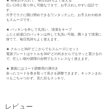
★ 簡単お手入れで、毎日気持ちよく使える
広い口径と取り外し可能なフタで、お手入れしやすい設計で
す。
片手でラクに開け閉めできるワンタッチふた。お手入れや給水
もスムーズです。
★ パッキンを外して丸洗い、清潔をキープ
ふたと給湯口のパッキンは外して丸洗い可能。隅々まで清潔に
保てて、毎日気持ちよく使えます。
★ クルッと360°どこからでもスムーズにセット
電源プレートはケトルを360°どの向きからでもサッと置けるの
で、忙しい朝や調理の合間でもストレスなく使えます。
★ 裏面にはコード調整用の溝付き
余ったコードを巻き取って長さを調整できます。キッチンまわ
りもごちゃつかず、見た目もスッキリ。
レビュー