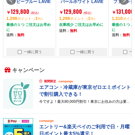
ネイビーブルー LAVIE
パールホワイト LAVIE
ファインシ
N16 [ノートパソコン
N16 [ノートパソコン
V Note 
129,800
129,800
131,000
￥
￥
￥
16.0型 / Win11 Home
(税込)
16.0型 / Win11 Home
(税込)
コン 14型 /
1,298
1
1,298
1
1,310
ポイント
（
%）
ポイント
（
%）
ポイン
/ DVDスーパーマルチ /
/ DVDスーパーマルチ /
me / Offi
最後の１つ ご注文はお早め
在庫残少 ご注文はお早めに
最後の１つ 
Office搭載]
Office搭載]
に
に
送料：
無料
送料：
無料
送料：
無料
一緒に買う
一緒に買う
一
キャンペーン
期間限定
campaign
エアコン・冷蔵庫が東京ゼロエミポイント
で割引購入できる！
今ですよ！最大80,000円割引！東京にお住みの方は要...
campaign
エントリー&楽天ペイのご利用で日・月曜
日ポイント最大5%還元！