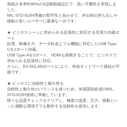
画面占有率約90%の4辺狭額縁設計で、高い可搬性を実現しま
した。
MIL-STD-810H準拠の堅牢性と合わせて、外出時の持ち出しや
移動が多いユーザーに最適な一台です。
★ ビジネスシーンに求められる拡張性に対応する充実の内蔵ポ
ート
給電、映像出力、データ転送とフル機能に対応したUSB Type-
Cを2ポート内蔵。
USB Type-Aを2ポート、HDMIも搭載することで、ビジネスで
求められる拡張性に対応。
さらに、RJ-45(LANポート)により、有線ネットワーク接続が可
能です。
★ ビジネスに信頼性と耐久性を
信頼性と耐久性のバランスを保つため、米国国防総省のMIL-
STD-810H規格に準拠しています。
様々な品質チェックをクリアし、極度の温度、圧力、振動とい
った過酷な環境下でも動作する信頼性を提供します。