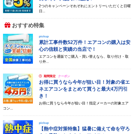
2つのキャンペーンそれぞれにエントリーいただくと日曜
日...
おすすめ特集
pickup
累計工事件数52万件！エアコンの購入は安
心の信頼と実績の当店で！
エアコンを通販でご購入・買い替えなら、取り付け・取
り外...
期間限定
クーポン
お得に買うなら今年が狙い目！対象の省エ
ネエアコンをまとめて買うと最大4万円引
き！
お得に買うなら今年が狙い目！指定メーカーの対象エア
コン...
pickup
【熱中症対策特集】猛暑に備えて命を守ろ