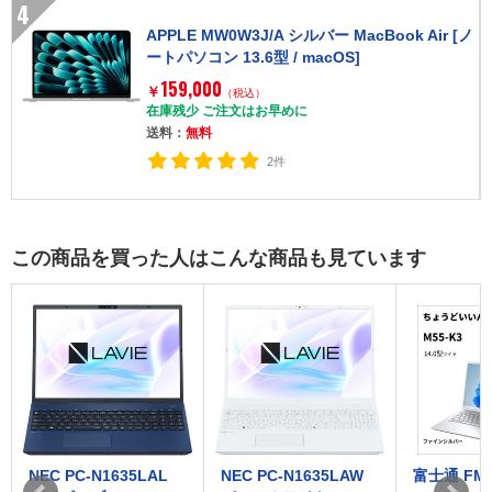
4
APPLE MW0W3J/A シルバー MacBook Air [ノ
ートパソコン 13.6型 / macOS]
159,000
￥
（税込）
在庫残少 ご注文はお早めに
送料：
無料
2件
この商品を買った人はこんな商品も見ています
NEC PC-N1635LAL
NEC PC-N1635LAW
富士通 FMV