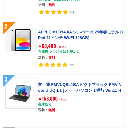
送料：
無料
1件
2
APPLE MD3Y4J/A シルバー 2025年春モデル [i
Pad 11インチ Wi-Fi 128GB]
68,480
￥
（税込）
在庫残少 ご注文はお早めに
送料：
無料
3件
3
富士通 FMVUQSL1BA ピクトブラック FMV N
ote U UQ-L1 [ノートパソコン 14型 / Win11 H
ome / Office搭載オプション付き]
158,000
￥
（税込）
在庫あり
送料：
無料