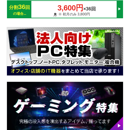
36
3,600円
分割
回
×36回
の場合...
※ 初月のみ 3,800円