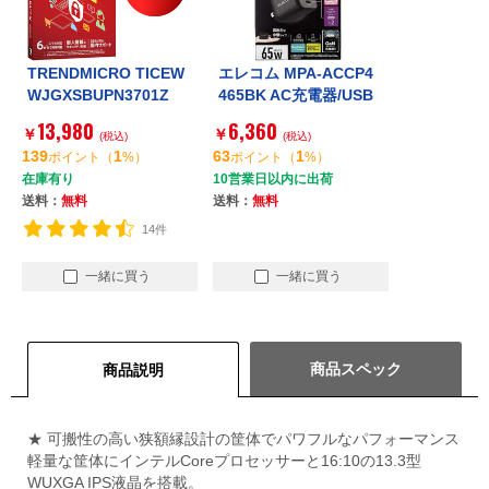
TRENDMICRO TICEW
エレコム MPA-ACCP4
WJGXSBUPN3701Z
465BK AC充電器/USB
ウイルスバスター トー
充電器/USB Power De
13,980
6,360
￥
￥
タルセキュリティ スタ
(税込)
livery対応/PPS対応/65
(税込)
139
1
63
1
ポイント
（
%）
ポイント
（
%）
ンダード 3年版 PKG
W/USB-C2ポート/USB
在庫有り
10営業日以内に出荷
-A1ポート/スイングプ
送料：
無料
送料：
無料
ラグ/ブラック
14件
一緒に買う
一緒に買う
商品スペック
商品説明
★ 可搬性の高い狭額縁設計の筐体でパワフルなパフォーマンス
軽量な筐体にインテルCoreプロセッサーと16:10の13.3型
WUXGA IPS液晶を搭載。