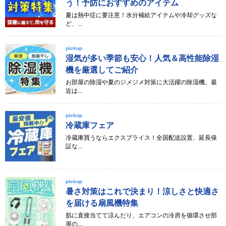
う！予防におすすめのアイテム
夏は熱中症に要注意！水分補給アイテムや冷却グッズな
ど、...
pickup
湿気が多い季節も安心！人気＆高性能除湿
機を厳選してご紹介
お部屋の除湿や夏のジメジメ対策に大活躍の除湿機。最
近は...
pickup
冷蔵庫フェア
冷蔵庫買うならエクスプライス！全国配送設置、延長保
証な...
pickup
暑さ対策はこれで決まり！涼しさと快適さ
を届ける扇風機特集
肌に直接当てて涼んだり、エアコンの冷房を循環させ部
屋の...