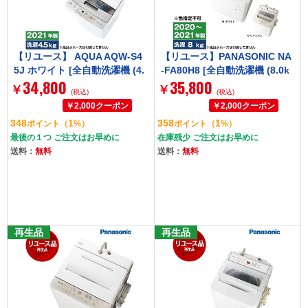
【リユース】 AQUA AQW-S4
【リユース】PANASONIC NA
5J ホワイト [全自動洗濯機 (4.
-FA80H8 [全自動洗濯機 (8.0k
34,800
35,800
5kg)] [2021年製]
g)] [2020～2021年製] 【色指
￥
￥
(税込)
(税込)
定不可】
348
1
358
1
ポイント
（
%）
ポイント
（
%）
最後の１つ ご注文はお早めに
在庫残少 ご注文はお早めに
送料：
無料
送料：
無料
再生品
再生品