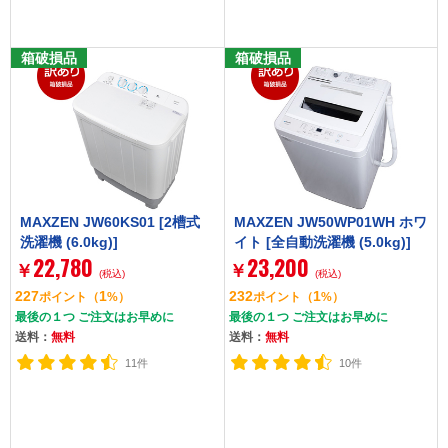
箱破損品
箱破損品
MAXZEN JW60KS01 [2槽式
MAXZEN JW50WP01WH ホワ
洗濯機 (6.0kg)]
イト [全自動洗濯機 (5.0kg)]
22,780
23,200
￥
￥
(税込)
(税込)
227
1
232
1
ポイント
（
%）
ポイント
（
%）
最後の１つ ご注文はお早めに
最後の１つ ご注文はお早めに
送料：
無料
送料：
無料
11件
10件