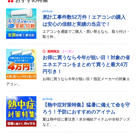
おすすめ特集
pickup
累計工事件数52万件！エアコンの購入
は安心の信頼と実績の当店で！
エアコンを通販でご購入・買い替えなら、取り付け・
取り外...
期間限定
クーポン
お得に買うなら今年が狙い目！対象の省
エネエアコンをまとめて買うと最大4万
円引き！
お得に買うなら今年が狙い目！指定メーカーの対象エ
アコン...
pickup
【熱中症対策特集】猛暑に備えて命を守
ろう！予防におすすめのアイテム
夏は熱中症に要注意！水分補給アイテムや冷却グッズ
など、...