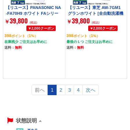
【リユース】PANASONIC NA
【リユース】東芝 AW-7GM1
-FA70H9 ホワイト FAシリー
グランホワイト [全自動洗濯機
39,800
39,800
ズ [全自動洗濯機 (7.0kg)] [20
(7.0kg)] [2021～2022年製]
￥
￥
(税込)
(税込)
21～2022年製]
398
1
398
1
ポイント
（
%）
ポイント
（
%）
在庫残少 ご注文はお早めに
最後の１つ ご注文はお早めに
送料：
無料
送料：
無料
前へ
1
2
3
4
次へ
状態説明