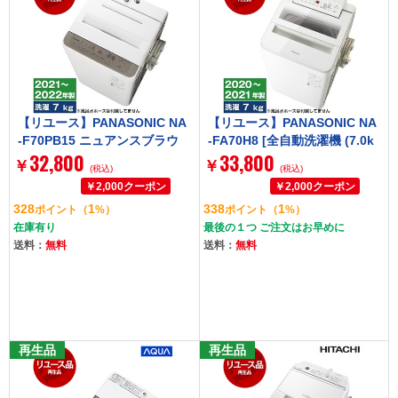
【リユース】PANASONIC NA
【リユース】PANASONIC NA
-F70PB15 ニュアンスブラウ
-FA70H8 [全自動洗濯機 (7.0k
32,800
33,800
ン Fシリーズ [全自動洗濯機
g)] [2020～2021年製]
￥
￥
(税込)
(税込)
(7.0kg)] [2021～2022年製]
328
1
338
1
ポイント
（
%）
ポイント
（
%）
在庫有り
最後の１つ ご注文はお早めに
送料：
無料
送料：
無料
再生品
再生品