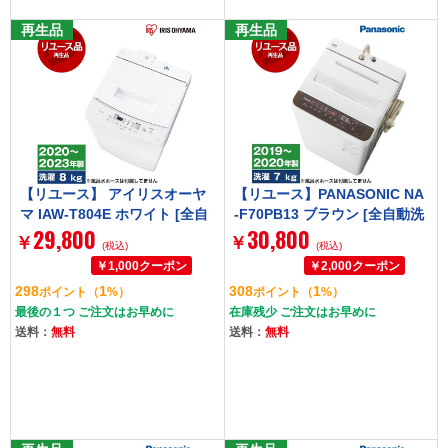
再生品
再生品
【リユース】 アイリスオーヤ
【リユース】PANASONIC NA
マ IAW-T804E ホワイト [全自
-F70PB13 ブラウン [全自動洗
29,800
30,800
動洗濯機 (8.0kg)] [2020～202
濯機 (7.0kg)] [2019～2020年
￥
￥
(税込)
(税込)
3年製]
製]
298
1
308
1
ポイント
（
%）
ポイント
（
%）
最後の１つ ご注文はお早めに
在庫残少 ご注文はお早めに
送料：
無料
送料：
無料