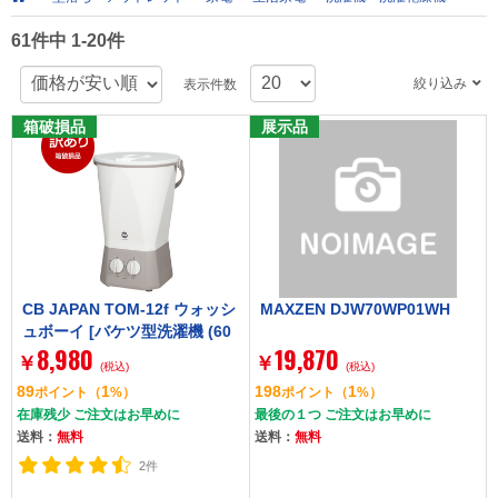
61件中 1-20件
絞り込み
表示件数
箱破損品
展示品
CB JAPAN TOM-12f ウォッシ
MAXZEN DJW70WP01WH
ュボーイ [バケツ型洗濯機 (60
8,980
19,870
0g)]
￥
￥
(税込)
(税込)
89
1
198
1
ポイント
（
%）
ポイント
（
%）
在庫残少 ご注文はお早めに
最後の１つ ご注文はお早めに
送料：
無料
送料：
無料
2件