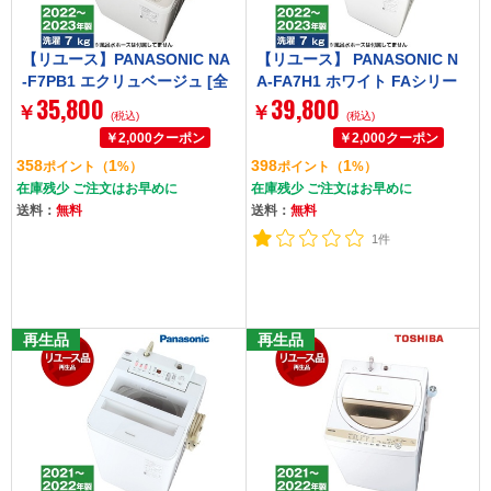
【リユース】PANASONIC NA
【リユース】 PANASONIC N
-F7PB1 エクリュベージュ [全
A-FA7H1 ホワイト FAシリー
35,800
39,800
自動洗濯機 (7.0kg)] [2022～2
ズ [全自動洗濯機 (7.0kg)] [20
￥
￥
(税込)
(税込)
023年製]
22～2023年製]
358
1
398
1
ポイント
（
%）
ポイント
（
%）
在庫残少 ご注文はお早めに
在庫残少 ご注文はお早めに
送料：
無料
送料：
無料
1件
再生品
再生品