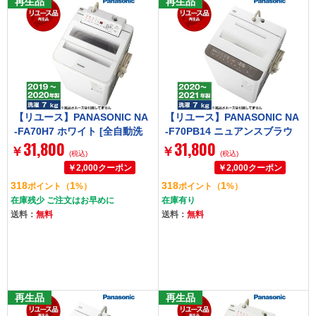
再生品
再生品
【リユース】PANASONIC NA
【リユース】PANASONIC NA
-FA70H7 ホワイト [全自動洗
-F70PB14 ニュアンスブラウ
31,800
31,800
濯機 (7.0kg)] [2019～2020年
ン Fシリーズ [全自動洗濯機
￥
￥
(税込)
(税込)
製]
(7.0kg)] [2020～2021年製]
318
1
318
1
ポイント
（
%）
ポイント
（
%）
在庫残少 ご注文はお早めに
在庫有り
送料：
無料
送料：
無料
再生品
再生品