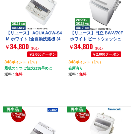
【リユース】 AQUA AQW-S4
【リユース】日立 BW-V70F
M ホワイト [全自動洗濯機 (4.
ホワイト ビートウォッシュ
34,800
34,800
5kg)] [2021年製]
[全自動洗濯機 (7.0kg)] [2020
￥
￥
(税込)
(税込)
～2021年製]
348
1
348
1
ポイント
（
%）
ポイント
（
%）
最後の１つ ご注文はお早めに
在庫有り
送料：
無料
送料：
無料
再生品
再生品