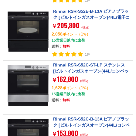
1件
Rinnai RSR-S52E-B-13A ピアノブラッ
ク [ビルトインガスオーブン(44L/電子コ
205,800
ンベック/都市ガス用)]
￥
(税込)
2,058
1
ポイント
（
%）
15営業日以内に出荷
送料：
無料
1件
Rinnai RSR-S52C-ST-LP ステンレス
[ビルトインガスオーブン(44L/コンベッ
162,800
ク/プロパンガス用)]
￥
(税込)
1,628
1
ポイント
（
%）
15営業日以内に出荷
送料：
無料
Rinnai RSR-S52C-B-13A ピアノブラッ
ク [ビルトインガスオーブン(44L/コンベ
153,800
ック/都市ガス用)]
￥
(税込)