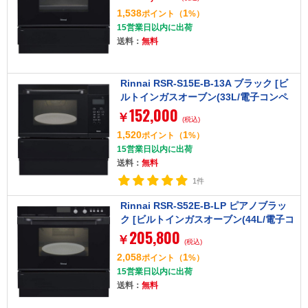
1,538
1
ポイント
（
%）
15営業日以内に出荷
送料：
無料
Rinnai RSR-S15E-B-13A ブラック [ビ
ルトインガスオーブン(33L/電子コンペ
152,000
ック/都市ガス用)]
￥
(税込)
1,520
1
ポイント
（
%）
15営業日以内に出荷
送料：
無料
1件
Rinnai RSR-S52E-B-LP ピアノブラッ
ク [ビルトインガスオーブン(44L/電子コ
205,800
ンベック/プロパンガス用)]
￥
(税込)
2,058
1
ポイント
（
%）
15営業日以内に出荷
送料：
無料