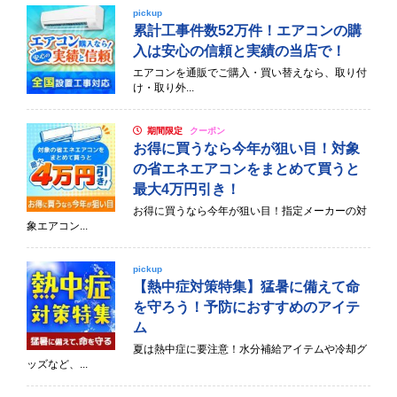
pickup
累計工事件数52万件！エアコンの購
入は安心の信頼と実績の当店で！
エアコンを通販でご購入・買い替えなら、取り付
け・取り外...
期間限定
クーポン
お得に買うなら今年が狙い目！対象
の省エネエアコンをまとめて買うと
最大4万円引き！
お得に買うなら今年が狙い目！指定メーカーの対
象エアコン...
pickup
【熱中症対策特集】猛暑に備えて命
を守ろう！予防におすすめのアイテ
ム
夏は熱中症に要注意！水分補給アイテムや冷却グ
ッズなど、...