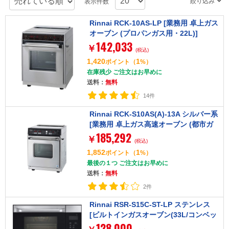
絞り込み
表示件数
Rinnai RCK-10AS-LP [業務用 卓上ガス
オーブン (プロパンガス用・22L)]
142,033
￥
(税込)
1,420
1
ポイント
（
%）
在庫残少 ご注文はお早めに
送料：
無料
14件
Rinnai RCK-S10AS(A)-13A シルバー系
[業務用 卓上ガス高速オーブン (都市ガ
185,292
ス用・22L)]
￥
(税込)
1,852
1
ポイント
（
%）
最後の１つ ご注文はお早めに
送料：
無料
2件
Rinnai RSR-S15C-ST-LP ステンレス
[ビルトインガスオーブン(33L/コンベッ
128,000
ク/プロパンガス用)]