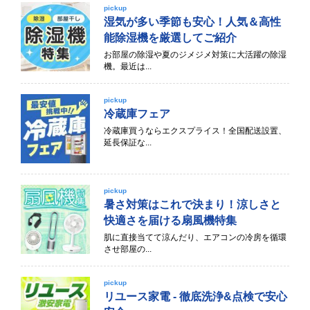
pickup
湿気が多い季節も安心！人気＆高性
能除湿機を厳選してご紹介
お部屋の除湿や夏のジメジメ対策に大活躍の除湿
機。最近は...
pickup
冷蔵庫フェア
冷蔵庫買うならエクスプライス！全国配送設置、
延長保証な...
pickup
暑さ対策はこれで決まり！涼しさと
快適さを届ける扇風機特集
肌に直接当てて涼んだり、エアコンの冷房を循環
させ部屋の...
pickup
リユース家電 - 徹底洗浄&点検で安心