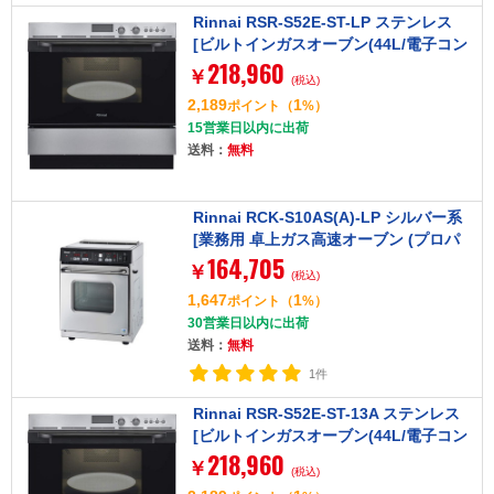
Rinnai RSR-S52E-ST-LP ステンレス
[ビルトインガスオーブン(44L/電子コン
218,960
ベック/プロパンガス用)]
￥
(税込)
2,189
1
ポイント
（
%）
15営業日以内に出荷
送料：
無料
Rinnai RCK-S10AS(A)-LP シルバー系
[業務用 卓上ガス高速オーブン (プロパ
164,705
ンガス用・22L)]
￥
(税込)
1,647
1
ポイント
（
%）
30営業日以内に出荷
送料：
無料
1件
Rinnai RSR-S52E-ST-13A ステンレス
[ビルトインガスオーブン(44L/電子コン
218,960
ベック/都市ガス用)]
￥
(税込)