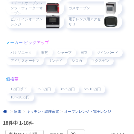
スチームオーブンレ
ンジ・ウォーターオ
ガスオーブン
ーブン
ビルトインオーブン
電子レンジ用アクセ
レンジ
サリ
メーカー ピックアップ
パナソニック
東芝
シャープ
日立
ツインバード
アイリスオーヤマ
リンナイ
シロカ
マクスゼン
価格帯
1万円以下
1〜3万円
3〜5万円
5〜10万円
10〜20万円
家電
キッチン・調理家電
オーブンレンジ・電子レンジ
18件中 1-18件