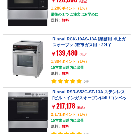
￥
(税込)
1,280
1
ポイント
（
%）
最後の１つ ご注文はお早めに
送料：
無料
Rinnai RCK-10AS-13A [業務用 卓上ガ
スオーブン (都市ガス用・22L)]
139,480
￥
(税込)
1,394
1
ポイント
（
%）
15営業日以内に出荷
送料：
無料
5件
Rinnai RSR-S52C-ST-13A ステンレス
[ビルトインガスオーブン(44L/コンベッ
217,178
ク/都市ガス用)]
￥
(税込)
2,171
1
ポイント
（
%）
15営業日以内に出荷
送料：
無料