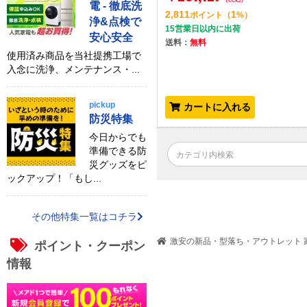
電 - 徹底洗
2,811
1
ポイント
（
%）
浄&点検で
15営業日以内に出荷
安心安全
送料：
無料
使用済み商品を当社提携工場で
入念に洗浄、メンテナンス・...
pickup
カートに入れる
防災特集
今日からでも
準備できる防
災グッズをピ
ックアップ！「もし...
その他特集一覧はコチラ
激安の新品・型落ち・アウトレット 家
ポイント・クーポン
情報