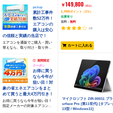
149,800
￥
(税込)
pickup
1,498
1
ポイント
（
%）
累計工事件
在庫有り
数52万件！
送料：
無料
エアコンの
1件
購入は安心
の信頼と実績の当店で！
エアコンを通販でご購入・買い
カートに入れる
替えなら、取り付け・取り外...
期間限定
クーポン
お得に買う
なら今年が
狙い目！対
象の省エネエアコンをまと
めて買うと最大4万円引き！
マイクロソフト ZIR-00011 プラ
お得に買うなら今年が狙い目！
urface Pro (第11世代) [タブ
指定メーカーの対象エアコン...
13型 / Windows11]