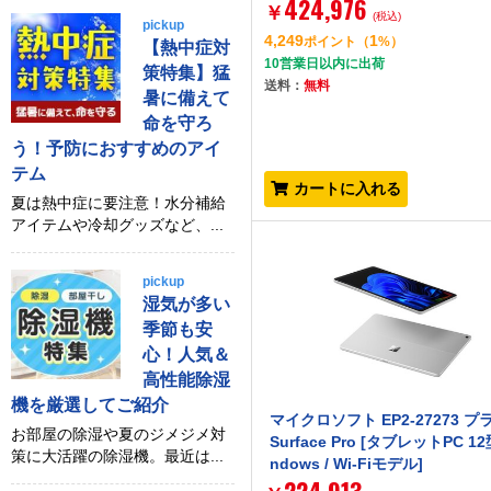
424,976
￥
(税込)
pickup
4,249
1
ポイント
（
%）
【熱中症対
10営業日以内に出荷
策特集】猛
送料：
無料
暑に備えて
命を守ろ
う！予防におすすめのアイ
テム
カートに入れる
夏は熱中症に要注意！水分補給
アイテムや冷却グッズなど、...
pickup
湿気が多い
季節も安
心！人気＆
高性能除湿
機を厳選してご紹介
マイクロソフト EP2-27273 プ
お部屋の除湿や夏のジメジメ対
Surface Pro [タブレットPC 12型
策に大活躍の除湿機。最近は...
ndows / Wi-Fiモデル]