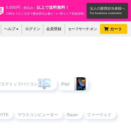
5,000円
以上で送料無料！
（税込み）
法人の購買担当者様へ
15時までのご注文で最短翌日お届け！(一部エリア別途送料)
ヘルプ
ログイン
会員登録
カート
セーフサーチ:オン
cデスクトップパソコン
iPad
BYTE
マウスコンピューター
Razer
ファーウェイ