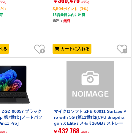
350,475
￥
(税込)
(税込)
)]
1
3,504
1
%）
ポイント
（
%）
荷
15営業日以内に出荷
送料：
無料
お気に入り
お気に入り
れる
カートに入れる
ZGZ-00057 ブラック
マイクロソフト ZFB-00011 Surface P
ptop 第7世代 [ノートパソ
ro with 5G (第11世代)(CPU Snapdra
in11 Pro]
gon X Elite / メモリ16GB / ストレー
432,768
ジ512GB / Windows11 Pro / プラチ
￥
(税込)
(税込)