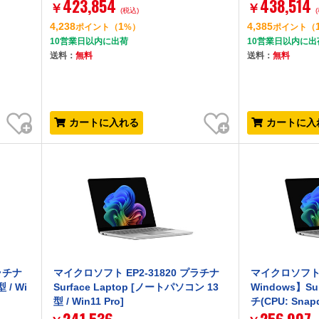
423,854
438,514
￥
￥
(税込)
4,238
1
4,385
ポイント
（
%）
ポイント
（
10営業日以内に出荷
10営業日以内に出
送料：
無料
送料：
無料
お気に入り
お気に入り
カートに入れる
カートに入
ラチナ
マイクロソフト EP2-31820 プラチナ
マイクロソフト E
 / Wi
Surface Laptop [ノートパソコン 13
Windows】Sur
型 / Win11 Pro]
チ(CPU: Snap
16GB/ストレージ