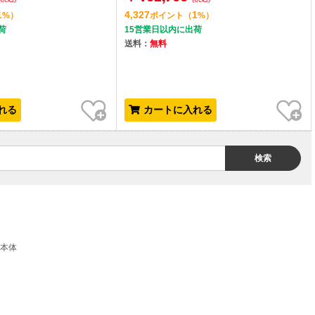
ナ) [タブレットパソコン]
1
4,327
1
%）
ポイント
（
%）
荷
15営業日以内に出荷
送料：
無料
お気に入り
お気に入り
れる
カートに入れる
検索
本体