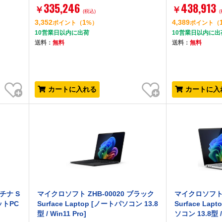
335,246
438,913
B/ストレージ:1TB/Windows 11 Pro/
￥
￥
(税込)
プラチナ / PSU: 同梱なし)]
3,352
1
4,389
ポイント
（
%）
ポイント
（
10営業日以内に出荷
10営業日以内に出
送料：
無料
送料：
無料
お気に入り
お気に入り
カートに入れる
カートに入
チナ S
マイクロソフト ZHB-00020 ブラック
マイクロソフト E
レットPC
Surface Laptop [ノートパソコン 13.8
Surface Lap
型 / Win11 Pro]
ソコン 13.8型 / 