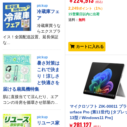
224,913
￥
(税込)
pickup
2,249
1
ポイント
（
%）
冷蔵庫フェ
15営業日以内に出荷
ア
送料：
無料
冷蔵庫買うな
らエクスプラ
イス！全国配送設置、延長保証
な...
カートに入れる
pickup
暑さ対策は
これで決ま
り！涼しさ
と快適さを
届ける扇風機特集
肌に直接当てて涼んだり、エア
コンの冷房を循環させ部屋の...
マイクロソフト ZIK-00011 プラ
urface Pro (第11世代) [タブ
pickup
13型 / Windows11 Pro]
281,127
リユース家
￥
(税込)