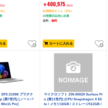
400,975
￥
(税込)
(税込)
1
4,009
1
%）
ポイント
（
%）
荷
10営業日以内に出荷
送料：
無料
お気に入り
お気に入り
れる
カートに入れる
P2-21098 プラチナ
マイクロソフト ZIN-00029 Surface Pr
top (第7世代) [ノートパ
o (第11世代) (CPU Snapdragon X Eli
Win11 Pro]
te / メモリ16GB / ストレージ512GB /