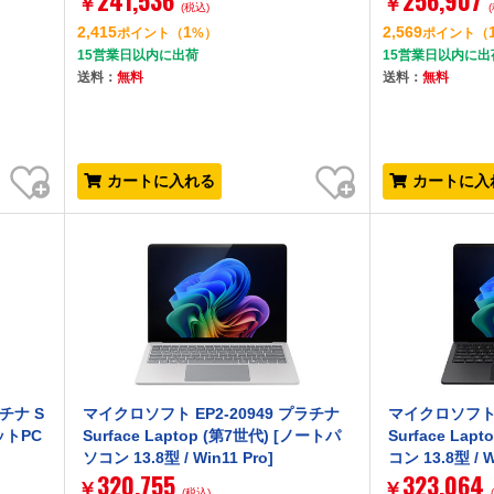
241,536
256,907
￥
￥
(税込)
1 Pro/プラチナ
2,415
1
2,569
ポイント
（
%）
ポイント
（
15営業日以内に出荷
15営業日以内に出
送料：
無料
送料：
無料
お気に入り
お気に入り
カートに入れる
カートに入
チナ S
マイクロソフト EP2-20949 プラチナ
マイクロソフト 
レットPC
Surface Laptop (第7世代) [ノートパ
Surface La
ソコン 13.8型 / Win11 Pro]
コン 13.8型 / W
320,755
323,064
￥
￥
(税込)