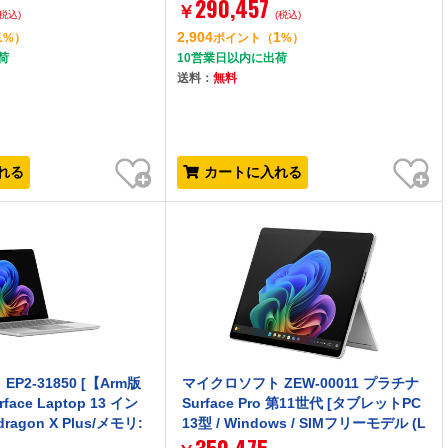
290,457
Windows11 Pro / ブラック) [タブレッ
￥
(税込)
(税込)
トパソコン]
1
2,904
1
%）
ポイント
（
%）
荷
10営業日以内に出荷
送料：
無料
お気に入り
お気に入り
れる
カートに入れる
P2-31850 [【Arm版
マイクロソフト ZEW-00011 プラチナ
face Laptop 13 イン
Surface Pro 第11世代 [タブレットPC
dragon X Plus/メモリ:
13型 / Windows / SIMフリーモデル (L
:512GB/Windows 1
TE対応)]