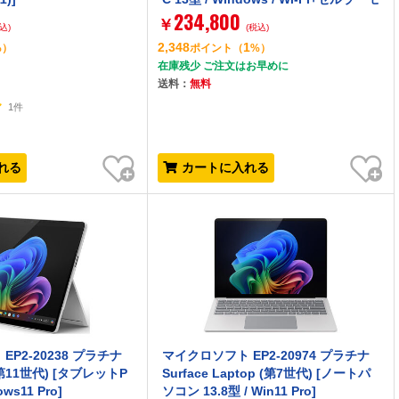
234,800
デル]
￥
込)
(税込)
2,348
1
%）
ポイント
（
%）
在庫残少 ご注文はお早めに
送料：
無料
1件
お気に入り
お気に入り
れる
カートに入れる
P2-20238 プラチナ
マイクロソフト EP2-20974 プラチナ
o (第11世代) [タブレットP
Surface Laptop (第7世代) [ノートパ
ows11 Pro]
ソコン 13.8型 / Win11 Pro]