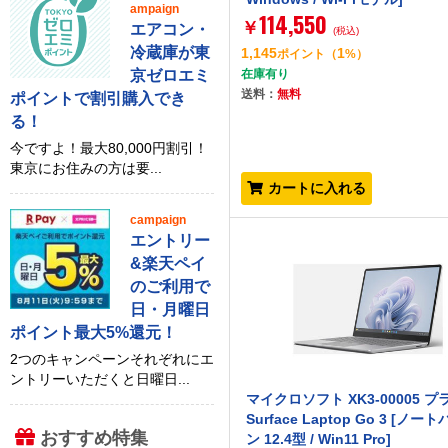
ampaign
114,550
￥
エアコン・
(税込)
冷蔵庫が東
1,145
1
ポイント
（
%）
京ゼロエミ
在庫有り
送料：
無料
ポイントで割引購入でき
る！
今ですよ！最大80,000円割引！
東京にお住みの方は要...
カートに入れる
campaign
エントリー
&楽天ペイ
のご利用で
日・月曜日
ポイント最大5%還元！
2つのキャンペーンそれぞれにエ
ントリーいただくと日曜日...
マイクロソフト XK3-00005 
Surface Laptop Go 3 [ノー
おすすめ特集
ン 12.4型 / Win11 Pro]