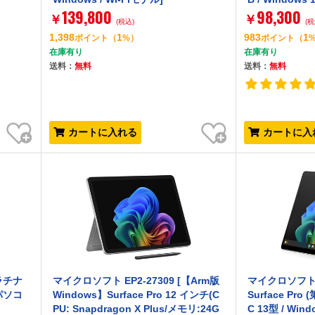
139,800
98,300
￥
￥
(税込)
(税
1,398
1
983
1
ポイント
（
%）
ポイント
（
在庫有り
在庫有り
送料：
無料
送料：
無料
お気に入り
お気に入り
カートに入れる
カートに入
プラチナ
マイクロソフト EP2-27309 [【Arm版
マイクロソフト E
トパソコ
Windows】Surface Pro 12 インチ(C
Surface Pr
PU: Snapdragon X Plus/メモリ:24G
C 13型 / Wind