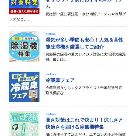
ム
夏は熱中症に要注意！水分補給アイテムや冷却グ
ッズなど、...
pickup
湿気が多い季節も安心！人気＆高性
能除湿機を厳選してご紹介
お部屋の除湿や夏のジメジメ対策に大活躍の除湿
機。最近は...
pickup
冷蔵庫フェア
冷蔵庫買うならエクスプライス！全国配送設置、
延長保証な...
pickup
暑さ対策はこれで決まり！涼しさと
快適さを届ける扇風機特集
肌に直接当てて涼んだり、エアコンの冷房を循環