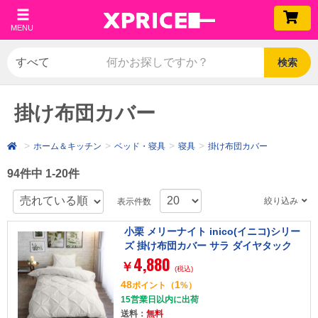
MENU
検索
掛け布団カバー
ホーム＆キッチン
ベッド・寝具
寝具
掛け布団カバー
94件中 1-20件
絞り込み
表示件数
小栗 メリーナイト inico(イニコ)シリー
ズ 掛け布団カバー サラ ダイヤタック
4,880
約190×210cm アイボリー
￥
(税込)
48
1
ポイント
（
%）
15営業日以内に出荷
送料：
無料