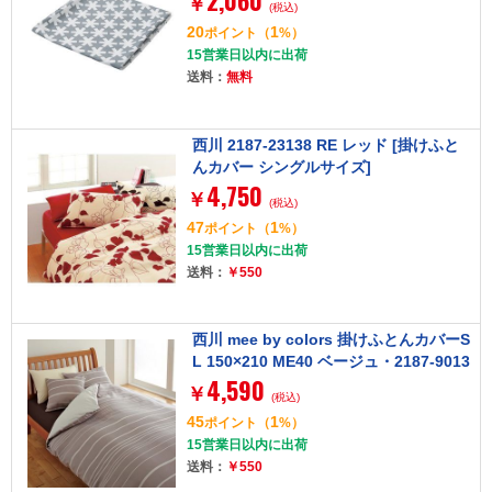
2,060
￥
(税込)
20
1
ポイント
（
%）
15営業日以内に出荷
送料：
無料
西川 2187-23138 RE レッド [掛けふと
んカバー シングルサイズ]
4,750
￥
(税込)
47
1
ポイント
（
%）
15営業日以内に出荷
送料：
￥550
西川 mee by colors 掛けふとんカバーS
L 150×210 ME40 ベージュ・2187-9013
4,590
7
￥
(税込)
45
1
ポイント
（
%）
15営業日以内に出荷
送料：
￥550