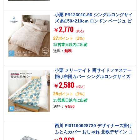
小栗 PR123010-96 シングルロングサイ
ズ 約150×210cm ロンドン ベージュ ピ
2,770
ーターラビット [掛け布団カバー]
￥
(税込)
27
1
ポイント
（
%）
15営業日以内に出荷
送料：
無料
小栗 メリーナイト 両サイドファスナー
掛け布団カバー シングルロングサイズ
2,580
コットン 約150×210cm ドット グリー
￥
(税込)
ン
25
1
ポイント
（
%）
15営業日以内に出荷
送料：
￥550
西川 PI01190928730 デザイナーズ掛け
ふとんカバー おしゃれ 北欧デザイン コ
ーディネート シングルロング グレー