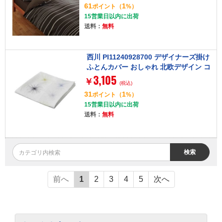
61
1
ポイント
（
%）
15営業日以内に出荷
送料：
無料
西川 PI11240928700 デザイナーズ掛け
ふとんカバー おしゃれ 北欧デザイン コ
3,105
ーディネート セミダブルロング ホワイ
￥
(税込)
ト
31
1
ポイント
（
%）
15営業日以内に出荷
送料：
無料
検索
前へ
1
2
3
4
5
次へ