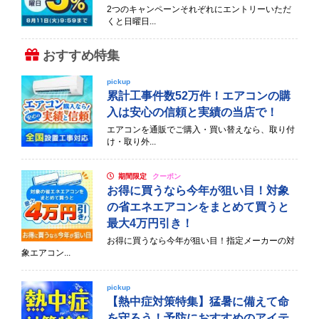
2つのキャンペーンそれぞれにエントリーいただ
くと日曜日...
おすすめ特集
pickup
累計工事件数52万件！エアコンの購
入は安心の信頼と実績の当店で！
エアコンを通販でご購入・買い替えなら、取り付
け・取り外...
期間限定
クーポン
お得に買うなら今年が狙い目！対象
の省エネエアコンをまとめて買うと
最大4万円引き！
お得に買うなら今年が狙い目！指定メーカーの対
象エアコン...
pickup
【熱中症対策特集】猛暑に備えて命
を守ろう！予防におすすめのアイテ