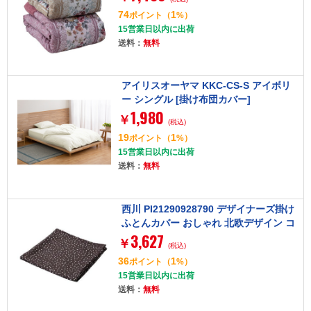
74
1
ポイント
（
%）
15営業日以内に出荷
送料：
無料
アイリスオーヤマ KKC-CS-S アイボリ
ー シングル [掛け布団カバー]
1,980
￥
(税込)
19
1
ポイント
（
%）
15営業日以内に出荷
送料：
無料
西川 PI21290928790 デザイナーズ掛け
ふとんカバー おしゃれ 北欧デザイン コ
3,627
ーディネート ダブルロング ネイビー
￥
(税込)
36
1
ポイント
（
%）
15営業日以内に出荷
送料：
無料