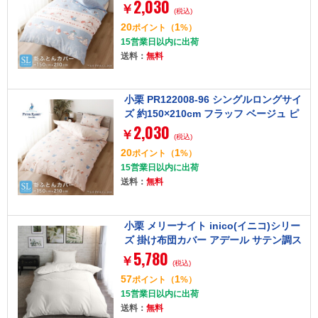
2,030
ピーターラビット [掛け布団カバー]
￥
(税込)
20
1
ポイント
（
%）
15営業日以内に出荷
送料：
無料
小栗 PR122008-96 シングルロングサイ
ズ 約150×210cm フラッフ ベージュ ピ
2,030
ーターラビット [掛け布団カバー]
￥
(税込)
20
1
ポイント
（
%）
15営業日以内に出荷
送料：
無料
小栗 メリーナイト inico(イニコ)シリー
ズ 掛け布団カバー アデール サテン調ス
5,780
トライプ ハシゴレース 約190×210cm
￥
(税込)
アイボリー
57
1
ポイント
（
%）
15営業日以内に出荷
送料：
無料