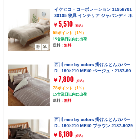
イケヒコ・コーポレーション 11958701
30105 寝具 インテリア ジャパンディ ホ
5,510
ワイト シンプル かけ布団カバー カバー
￥
(税込)
グレー 150×210cm おしゃれ かわいい
55
1
ポイント
（
%）
落ち着く おすすめ 人気
15営業日以内に出荷
送料：
無料
西川 mee by colors 掛けふとんカバー
DL 190×210 ME40 ベージュ・2187-90
7,800
293
￥
(税込)
78
1
ポイント
（
%）
15営業日以内に出荷
送料：
無料
西川 mee by colors 掛けふとんカバー
DL 190×210 ME40 ブラウン 2187-9029
6,180
3
￥
(税込)