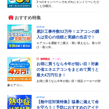
2つのキャンペーンそれぞれにエントリーいただ
くと日曜日...
おすすめ特集
pickup
累計工事件数52万件！エアコンの購
入は安心の信頼と実績の当店で！
エアコンを通販でご購入・買い替えなら、取り付
け・取り外...
期間限定
クーポン
お得に買うなら今年が狙い目！対象
の省エネエアコンをまとめて買うと
最大4万円引き！
お得に買うなら今年が狙い目！指定メーカーの対
象エアコン...
pickup
【熱中症対策特集】猛暑に備えて命
を守ろう！予防におすすめのアイテ