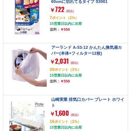
60cmに切れてるタイプ S3061
722
￥
(税込)
7
1
ポイント
（
%）
15営業日以内に出荷
送料：
￥550
アーランド A-53-12 かんたん換気扇カ
バー(本体+フィルター12枚)
2,031
￥
(税込)
20
1
ポイント
（
%）
15営業日以内に出荷
送料：
￥550
山崎実業 排気口カバー プレート ホワイ
ト
1,600
￥
(税込)
16
1
ポイント
（
%）
15営業日以内に出荷