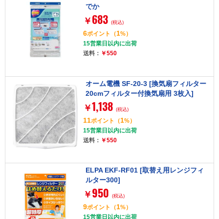
でか
683
￥
(税込)
6
1
ポイント
（
%）
15営業日以内に出荷
送料：
￥550
オーム電機 SF-20-3 [換気扇フィルター
20cmフィルター付換気扇用 3枚入]
1,138
￥
(税込)
11
1
ポイント
（
%）
15営業日以内に出荷
送料：
￥550
ELPA EKF-RF01 [取替え用レンジフィ
ルター300]
950
￥
(税込)
9
1
ポイント
（
%）
15営業日以内に出荷