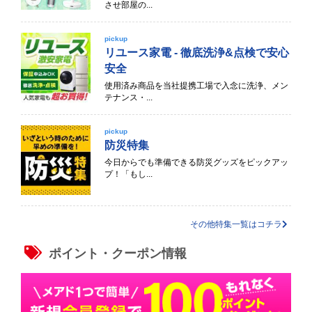
させ部屋の...
pickup
リユース家電 - 徹底洗浄&点検で安心
安全
使用済み商品を当社提携工場で入念に洗浄、メン
テナンス・...
pickup
防災特集
今日からでも準備できる防災グッズをピックアッ
プ！「もし...
その他特集一覧はコチラ
ポイント・クーポン情報