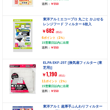
送料：
￥550
東洋アルミエコープロ 丸ごと かぶせる
レンジフード フィルター 6枚入
682
￥
(税込)
6
1
ポイント
（
%）
15営業日以内に出荷
送料：
￥550
ELPA EKF-25T [換気扇フィルター (東
芝用)]
1,190
￥
(税込)
11
1
ポイント
（
%）
15営業日以内に出荷
送料：
￥550
東洋アルミ 超厚手ふんわりフィルター