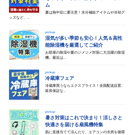
ム
夏は熱中症に要注意！水分補給アイテムや冷却グ
ッズなど、...
pickup
湿気が多い季節も安心！人気＆高性
能除湿機を厳選してご紹介
お部屋の除湿や夏のジメジメ対策に大活躍の除湿
機。最近は...
pickup
冷蔵庫フェア
冷蔵庫買うならエクスプライス！全国配送設置、
延長保証な...
pickup
暑さ対策はこれで決まり！涼しさと
快適さを届ける扇風機特集
肌に直接当てて涼んだり、エアコンの冷房を循環