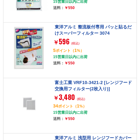
15営業日以内に出荷
送料：
￥550
東洋アルミ 整流板付専用 パッと貼るだ
けスーパーフィルター 3074
596
￥
(税込)
5
1
ポイント
（
%）
15営業日以内に出荷
送料：
￥550
富士工業 VRF10-3421-2 [レンジフード
交換用フィルター(2枚入り)]
3,480
￥
(税込)
34
1
ポイント
（
%）
15営業日以内に出荷
送料：
￥550
東洋アルミ 浅型用 レンジフードカバー