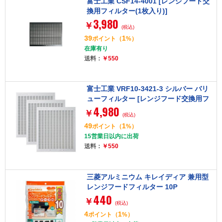
富士工業 CSF14-4001 [レンジフード交
換用フィルター(1枚入り)]
3,980
￥
(税込)
39
1
ポイント
（
%）
在庫有り
送料：
￥550
富士工業 VRF10-3421-3 シルバー バリ
ューフィルター [レンジフード交換用フ
4,980
ィルター（3枚入り）]
￥
(税込)
49
1
ポイント
（
%）
15営業日以内に出荷
送料：
￥550
三菱アルミニウム キレイディア 兼用型
レンジフードフィルター 10P
440
￥
(税込)
4
1
ポイント
（
%）