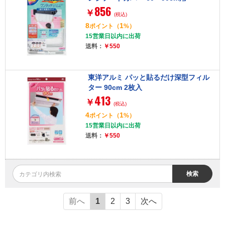
856
￥
(税込)
8
1
ポイント
（
%）
15営業日以内に出荷
送料：
￥550
東洋アルミ パッと貼るだけ深型フィル
ター 90cm 2枚入
413
￥
(税込)
4
1
ポイント
（
%）
15営業日以内に出荷
送料：
￥550
検索
前へ
1
2
3
次へ