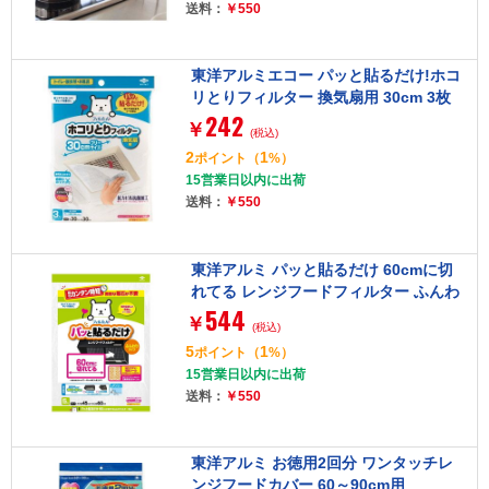
送料：
￥550
東洋アルミエコー パッと貼るだけ!ホコ
リとりフィルター 換気扇用 30cm 3枚
242
￥
(税込)
2
1
ポイント
（
%）
15営業日以内に出荷
送料：
￥550
東洋アルミ パッと貼るだけ 60cmに切
れてる レンジフードフィルター ふんわ
544
りタイプ
￥
(税込)
5
1
ポイント
（
%）
15営業日以内に出荷
送料：
￥550
東洋アルミ お徳用2回分 ワンタッチレ
ンジフードカバー 60～90cm用