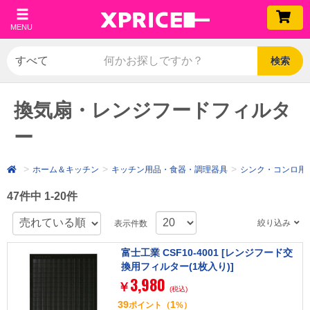
MENU
検索
換気扇・レンジフードフィルタ
ー
ホーム＆キッチン
キッチン用品・食器・調理器具
シンク・コンロ用
47件中 1-20件
絞り込み
表示件数
富士工業 CSF10-4001 [レンジフード交
換用フィルター(1枚入り)]
3,980
￥
(税込)
39
1
ポイント
（
%）