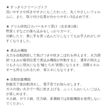
★ すっきりクリーンゴトク
洗いやすさや拭きやすさにもこだわった、丸くやさしいフォル
ムに。また、取り付け位置が分かりやすい3点止めです。
★ グリル排気口カバー＆チリ受け（左右各1個）
野菜くずなどの落ち込みをしっかりガード。
分解したり、奥に手を突っ込んだりしなくてもお手入れがしや
すくなりました。
★ 煮込み機能
火力を自動調節して焦げつきや吹きこぼれを抑えます。火力調
節つまみが最弱位置で煮込み機能が作動すると、通常の弱火よ
りもさらに弱火になる“極とろ火”状態になります。消費エネル
ギーも抑えられるため、省エネにもなります。
★ 自動炊飯機能
炊飯完了後自動消火し、電子音でお知らせします。
ガスの強い火力で一気に炊き上げる、ふっくらおいしいごはん
が楽しめます。
※土鍋、ガラス鍋、圧力鍋、多層鍋では炊飯機能を使用しない
でください。