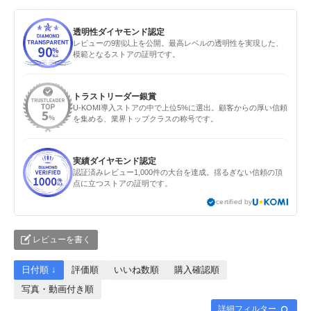
透明性ダイヤモンド認定
レビューの9割以上を公開。最高レベルの透明性を実現した、
模範となるストアの証明です。
トラストリーダー銀賞
U-KOMI導入ストアの中で上位5%に選出。顧客からの厚い信頼
を集める、業界トップクラスの称号です。
実績ダイヤモンド認定
認証済みレビュー1,000件の大台を達成。揺るぎない信頼の頂
点に立つストアの証明です。
certified by
レビューを書く
日付順 ↓
評価順
いいね数順
購入確認順
写真・動画付き順
詳細フィルター