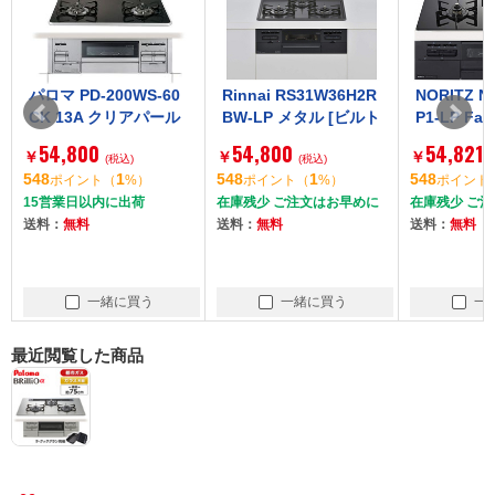
Rinnai RS31W36H2R
NORITZ N3WV6RWT
NORITZ 
BW-LP メタル [ビルト
P1-LP Fami (ファミ)
P2SI-LP
インガスコンロ(プロ
[ビルトインガスコン
ー Fami (
54,800
54,821
55,180
￥
￥
￥
パンガス用・両側強火
(税込)
ロ (プロパンガス用・3
(税込)
トインガス
(
548
1
548
1
551
ポイント
（
%）
ポイント
（
%）
ポイント
タイプ・3口・60cm)]
口・両側強火タイプ・
ロパンガス
在庫残少 ご注文はお早めに
在庫残少 ご注文はお早めに
15営業日以内
幅60cm)]
0cm)]
送料：
無料
送料：
無料
送料：
無料
一緒に買う
一緒に買う
一
最近閲覧した商品