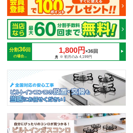
36
1,800円
分割
回
×36回
の場合...
※ 初月のみ 4,199円