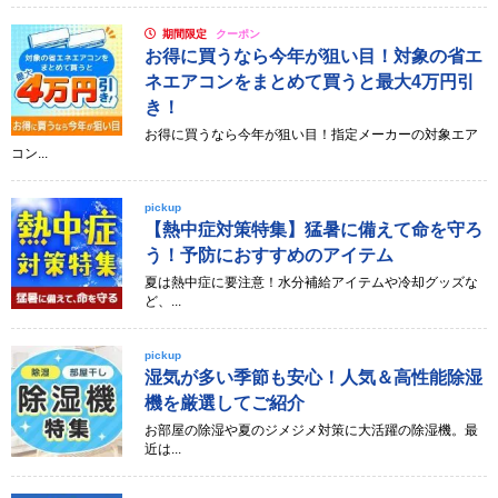
期間限定
クーポン
お得に買うなら今年が狙い目！対象の省エ
ネエアコンをまとめて買うと最大4万円引
き！
お得に買うなら今年が狙い目！指定メーカーの対象エア
コン...
pickup
【熱中症対策特集】猛暑に備えて命を守ろ
う！予防におすすめのアイテム
夏は熱中症に要注意！水分補給アイテムや冷却グッズな
ど、...
pickup
湿気が多い季節も安心！人気＆高性能除湿
機を厳選してご紹介
お部屋の除湿や夏のジメジメ対策に大活躍の除湿機。最
近は...