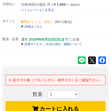
分割払い
分割36回の場合 月々
¥ 1,800～
(無金利)
シミュレーションを見る
ポイント
671
1
ポイント（
%）
(¥671相当)
詳細はこちら
配送・設置
通常
2026年08月23日(日)まで
に出荷
設置サービス ご注文の流れ・納期について
※ 必ずガス種（プロパンガス・都市ガス）をご確認下さい。
数量
カートに入れる