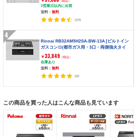
￥
（税込）
3営業日以内に出荷
送料：
無料
15件
4
Rinnai RB32AM5H2SA-BW-13A [ビルトイン
ガスコンロ(都市ガス用・3口・両側強火タイ
プ・幅60cm)]
33,849
￥
（税込）
在庫あり
送料：
無料
3件
この商品を買った人はこんな商品も見ています