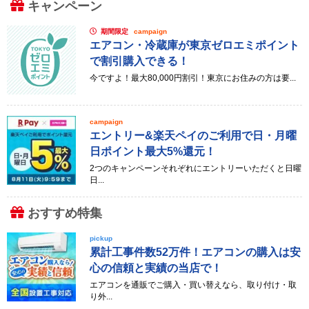
キャンペーン
期間限定
campaign
エアコン・冷蔵庫が東京ゼロエミポイント
で割引購入できる！
今ですよ！最大80,000円割引！東京にお住みの方は要...
campaign
エントリー&楽天ペイのご利用で日・月曜
日ポイント最大5%還元！
2つのキャンペーンそれぞれにエントリーいただくと日曜
日...
おすすめ特集
pickup
累計工事件数52万件！エアコンの購入は安
心の信頼と実績の当店で！
エアコンを通販でご購入・買い替えなら、取り付け・取
り外...