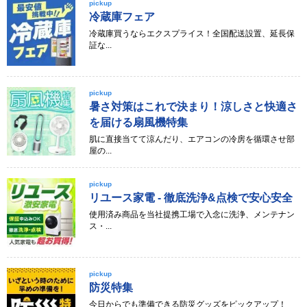
pickup
冷蔵庫フェア
冷蔵庫買うならエクスプライス！全国配送設置、延長保
証な...
pickup
暑さ対策はこれで決まり！涼しさと快適さ
を届ける扇風機特集
肌に直接当てて涼んだり、エアコンの冷房を循環させ部
屋の...
pickup
リユース家電 - 徹底洗浄&点検で安心安全
使用済み商品を当社提携工場で入念に洗浄、メンテナン
ス・...
pickup
防災特集
今日からでも準備できる防災グッズをピックアップ！