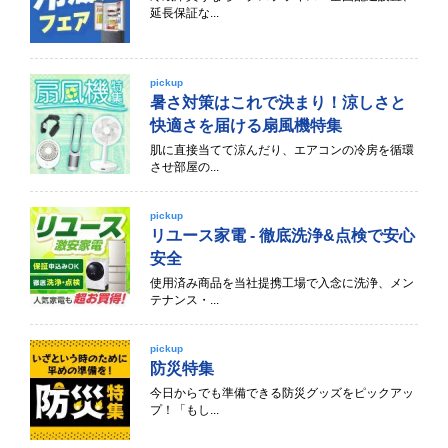
延長保証な...
pickup
暑さ対策はこれで決まり！涼しさと
快適さを届ける扇風機特集
肌に直接当てて涼んだり、エアコンの冷房を循環
させ部屋の...
pickup
リユース家電 - 徹底洗浄&点検で安心
安全
使用済み商品を当社提携工場で入念に洗浄、メン
テナンス・...
pickup
防災特集
今日からでも準備できる防災グッズをピックアッ
プ！「もし...