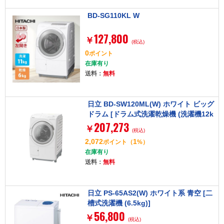
BD-SG110KL W
127,800
￥
(税込)
0
ポイント
在庫有り
送料：
無料
日立 BD-SW120ML(W) ホワイト ビッグ
ドラム [ドラム式洗濯乾燥機 (洗濯機12k
207,273
g/乾燥機6kg) 左開き]
￥
(税込)
2,072
1
ポイント
（
%）
在庫有り
送料：
無料
日立 PS-65AS2(W) ホワイト系 青空 [二
槽式洗濯機 (6.5kg)]
56,800
￥
(税込)