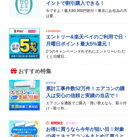
イントで割引購入できる！
今ですよ！最大80,000円割引！東京にお住みの方
は要...
campaign
エントリー&楽天ペイのご利用で日・
月曜日ポイント最大5%還元！
2つのキャンペーンそれぞれにエントリーいただ
くと日曜日...
おすすめ特集
pickup
累計工事件数52万件！エアコンの購
入は安心の信頼と実績の当店で！
エアコンを通販でご購入・買い替えなら、取り付
け・取り外...
期間限定
クーポン
お得に買うなら今年が狙い目！対象
の省エネエアコンをまとめて買うと