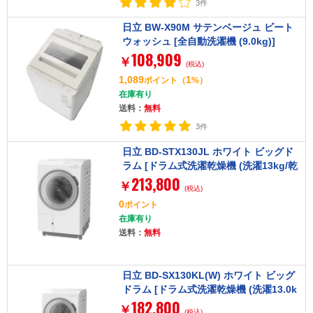
3件
日立 BW-X90M サテンベージュ ビート
ウォッシュ [全自動洗濯機 (9.0kg)]
108,909
￥
(税込)
1,089
1
ポイント
（
%）
在庫有り
送料：
無料
3件
日立 BD-STX130JL ホワイト ビッグド
ラム [ドラム式洗濯乾燥機 (洗濯13kg/乾
213,800
燥7kg) 左開き]
￥
(税込)
0
ポイント
在庫有り
送料：
無料
日立 BD-SX130KL(W) ホワイト ビッグ
ドラム [ドラム式洗濯乾燥機 (洗濯13.0k
182,800
g/乾燥7.0kg) 左開き]
￥
(税込)