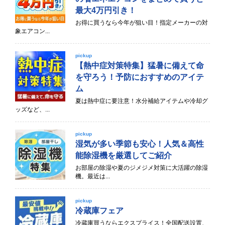
最大4万円引き！
お得に買うなら今年が狙い目！指定メーカーの対
象エアコン...
pickup
【熱中症対策特集】猛暑に備えて命
を守ろう！予防におすすめのアイテ
ム
夏は熱中症に要注意！水分補給アイテムや冷却グ
ッズなど、...
pickup
湿気が多い季節も安心！人気＆高性
能除湿機を厳選してご紹介
お部屋の除湿や夏のジメジメ対策に大活躍の除湿
機。最近は...
pickup
冷蔵庫フェア
冷蔵庫買うならエクスプライス！全国配送設置、