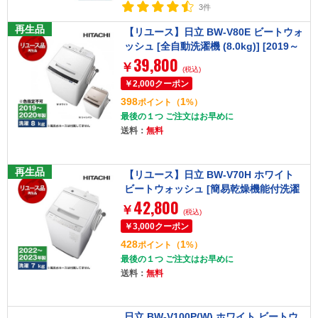
3件
再生品
【リユース】日立 BW-V80E ビートウォ
ッシュ [全自動洗濯機 (8.0kg)] [2019～
39,800
2020年製] 【色指定不可】
￥
(税込)
398
1
ポイント
（
%）
最後の１つ ご注文はお早めに
送料：
無料
再生品
【リユース】日立 BW-V70H ホワイト
ビートウォッシュ [簡易乾燥機能付洗濯
42,800
機 (7.0kg)] [2022～2023年製]
￥
(税込)
428
1
ポイント
（
%）
最後の１つ ご注文はお早めに
送料：
無料
日立 BW-V100P(W) ホワイト ビートウ