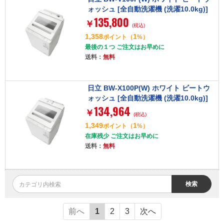
ォッシュ [全自動洗濯機 (洗濯10.0kg)]
135,800
￥
(税込)
1,358
1
ポイント
（
%）
最後の１つ ご注文はお早めに
送料：
無料
日立 BW-X100P(W) ホワイト ビートウ
ォッシュ [全自動洗濯機 (洗濯10.0kg)]
134,964
￥
(税込)
1,349
1
ポイント
（
%）
在庫残少 ご注文はお早めに
送料：
無料
検索
前へ
1
2
3
次へ