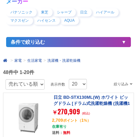
メーカー
パナソニック
東芝
シャープ
日立
ハイアール
マクスゼン
ハイセンス
AQUA
条件で絞り込む
家電
生活家電
洗濯機・洗濯乾燥機
48件中 1-20件
絞り込み
表示件数
日立 BD-STX130ML(W) ホワイト ビッ
グドラム [ドラム式洗濯乾燥機 (洗濯機1
270,909
3kg/乾燥機7kg) 左開き]
￥
(税込)
2,709
1
ポイント
（
%）
在庫有り
送料：
無料