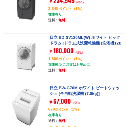
234,545
￥
(税込)
2,345
1
ポイント
（
%）
在庫有り
送料：
無料
日立 BD-SV120ML(W) ホワイト ビッグ
ドラム [ドラム式洗濯乾燥機 (洗濯機12k
180,000
g/乾燥機6kg) 左開き]
￥
(税込)
1,800
1
ポイント
（
%）
在庫残少 ご注文はお早めに
送料：
無料
日立 BW-G70M ホワイト ビートウォッ
シュ [全自動洗濯機 (7.0kg)]
67,000
￥
(税込)
670
1
ポイント
（
%）
在庫有り
送料：
無料