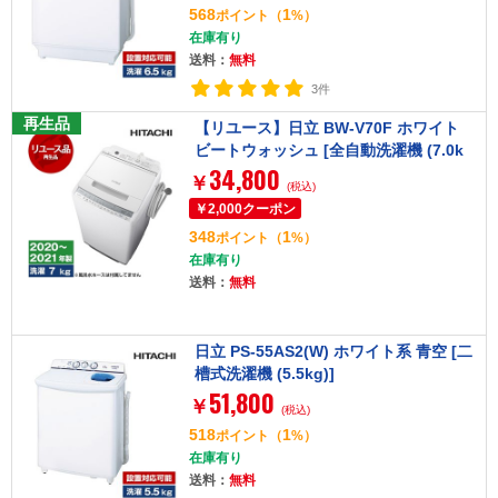
568
1
ポイント
（
%）
在庫有り
送料：
無料
3件
再生品
【リユース】日立 BW-V70F ホワイト
ビートウォッシュ [全自動洗濯機 (7.0k
34,800
g)] [2020～2021年製]
￥
(税込)
348
1
ポイント
（
%）
在庫有り
送料：
無料
日立 PS-55AS2(W) ホワイト系 青空 [二
槽式洗濯機 (5.5kg)]
51,800
￥
(税込)
518
1
ポイント
（
%）
在庫有り
送料：
無料