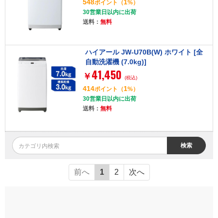
548
1
ポイント
（
%）
30営業日以内に出荷
送料：
無料
ハイアール JW-U70B(W) ホワイト [全
自動洗濯機 (7.0kg)]
41,450
￥
(税込)
414
1
ポイント
（
%）
30営業日以内に出荷
送料：
無料
検索
前へ
1
2
次へ