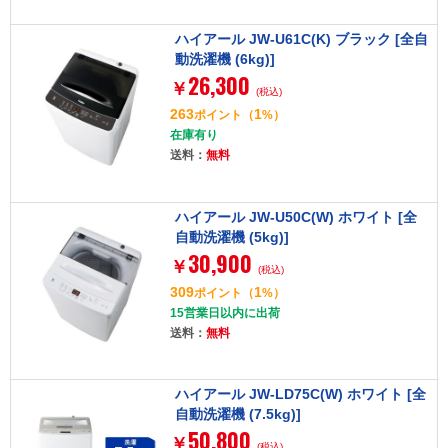
ハイアール JW-U61C(K) ブラック [全自
動洗濯機 (6kg)]
26,300
￥
(税込)
263
1
ポイント
（
%）
在庫有り
送料：
無料
ハイアール JW-U50C(W) ホワイト [全
自動洗濯機 (5kg)]
30,900
￥
(税込)
309
1
ポイント
（
%）
15営業日以内に出荷
送料：
無料
ハイアール JW-LD75C(W) ホワイト [全
自動洗濯機 (7.5kg)]
50,800
￥
(税込)