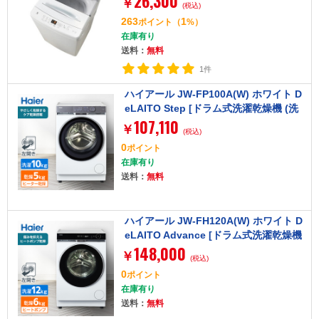
26,300
￥
(税込)
263
1
ポイント
（
%）
在庫有り
送料：
無料
1件
ハイアール JW-FP100A(W) ホワイト D
eLAITO Step [ドラム式洗濯乾燥機 (洗
107,110
濯10kg/乾燥5kg) 左開き]
￥
(税込)
0
ポイント
在庫有り
送料：
無料
ハイアール JW-FH120A(W) ホワイト D
eLAITO Advance [ドラム式洗濯乾燥機
148,000
(洗濯12kg/乾燥6kg) 左開き]
￥
(税込)
0
ポイント
在庫有り
送料：
無料