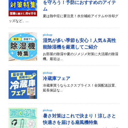
を守ろう！予防におすすめのアイテ
ム
夏は熱中症に要注意！水分補給アイテムや冷却グ
ッズなど、...
pickup
湿気が多い季節も安心！人気＆高性
能除湿機を厳選してご紹介
お部屋の除湿や夏のジメジメ対策に大活躍の除湿
機。最近は...
pickup
冷蔵庫フェア
冷蔵庫買うならエクスプライス！全国配送設置、
延長保証な...
pickup
暑さ対策はこれで決まり！涼しさと
快適さを届ける扇風機特集