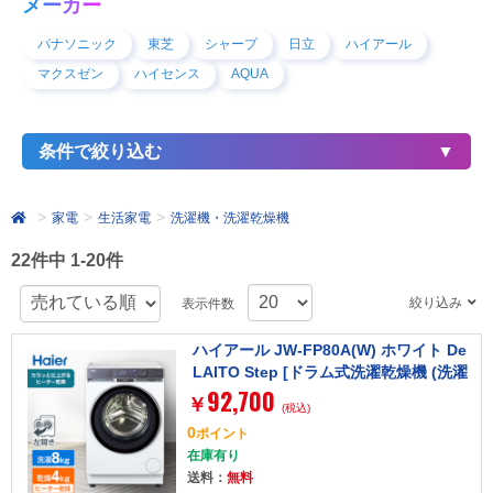
メーカー
パナソニック
東芝
シャープ
日立
ハイアール
マクスゼン
ハイセンス
AQUA
条件で絞り込む
家電
生活家電
洗濯機・洗濯乾燥機
22件中 1-20件
絞り込み
表示件数
ハイアール JW-FP80A(W) ホワイト De
LAITO Step [ドラム式洗濯乾燥機 (洗濯
92,700
8kg/乾燥4kg) 左開き]
￥
(税込)
0
ポイント
在庫有り
送料：
無料