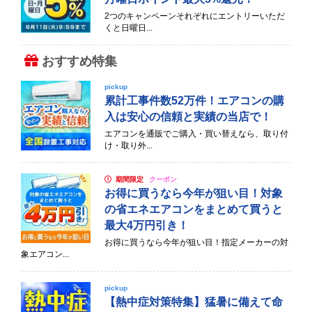
2つのキャンペーンそれぞれにエントリーいただ
くと日曜日...
おすすめ特集
pickup
累計工事件数52万件！エアコンの購
入は安心の信頼と実績の当店で！
エアコンを通販でご購入・買い替えなら、取り付
け・取り外...
期間限定
クーポン
お得に買うなら今年が狙い目！対象
の省エネエアコンをまとめて買うと
最大4万円引き！
お得に買うなら今年が狙い目！指定メーカーの対
象エアコン...
pickup
【熱中症対策特集】猛暑に備えて命