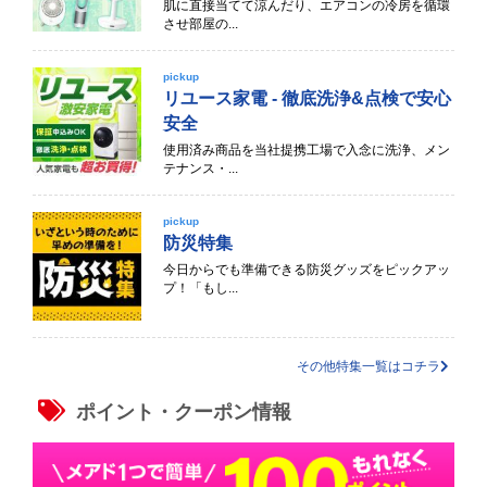
肌に直接当てて涼んだり、エアコンの冷房を循環
させ部屋の...
pickup
リユース家電 - 徹底洗浄&点検で安心
安全
使用済み商品を当社提携工場で入念に洗浄、メン
テナンス・...
pickup
防災特集
今日からでも準備できる防災グッズをピックアッ
プ！「もし...
その他特集一覧はコチラ
ポイント・クーポン情報