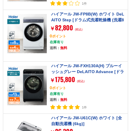
1件
ハイアール JW-FP8B(W) ホワイト DeL
AITO Step [ドラム式洗濯乾燥機 (洗濯8
82,800
kg/乾燥4kg) 左開き]
￥
(税込)
0
ポイント
在庫有り
送料：
無料
ハイアール JW-FXH130A(H) ブルーイ
ッシュグレー DeLAITO Advance [ドラ
175,800
ム式洗濯乾燥機 (洗濯13kg/乾燥7kg) 左
￥
(税込)
開き]
0
ポイント
在庫有り
送料：
無料
1件
ハイアール JW-U61C(W) ホワイト [全
自動洗濯機 (6kg)]