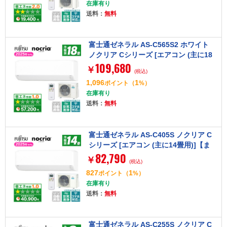
在庫有り
送料：
無料
富士通ゼネラル AS-C565S2 ホワイト
ノクリア Cシリーズ [エアコン (主に18
109,680
畳用・単相200V)]【まとめ買い対象B】
￥
(税込)
1,096
1
ポイント
（
%）
在庫有り
送料：
無料
富士通ゼネラル AS-C405S ノクリア C
シリーズ [エアコン (主に14畳用)]【ま
82,790
とめ買い対象B】
￥
(税込)
827
1
ポイント
（
%）
在庫有り
送料：
無料
富士通ゼネラル AS-C255S ノクリア C