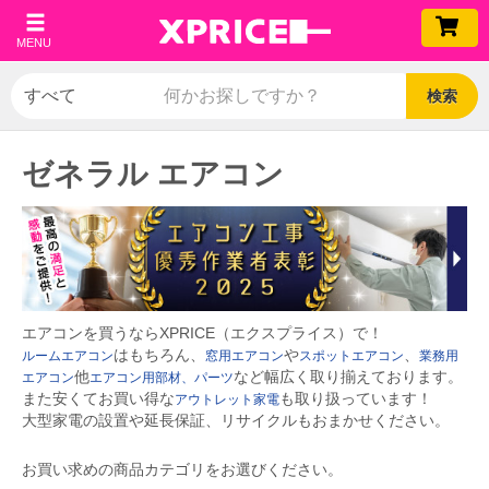
MENU
検索
ゼネラル エアコン
エアコンを買うならXPRICE（エクスプライス）で！
はもちろん、
や
、
ルームエアコン
窓用エアコン
スポットエアコン
業務用
他
など幅広く取り揃えております。
エアコン
エアコン用部材、パーツ
また安くてお買い得な
も取り扱っています！
アウトレット家電
大型家電の設置や延長保証、リサイクルもおまかせください。
お買い求めの商品カテゴリをお選びください。