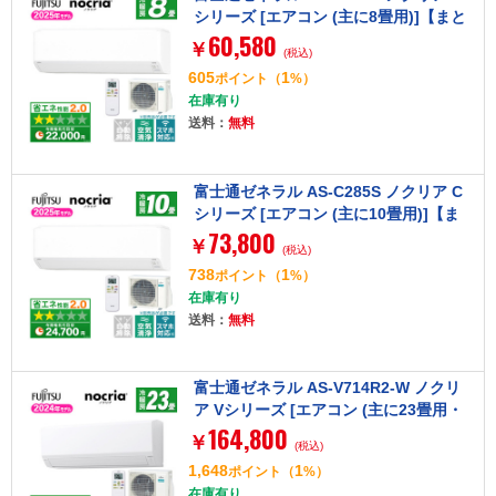
シリーズ [エアコン (主に8畳用)]【まと
60,580
め買い対象B】
￥
(税込)
605
1
ポイント
（
%）
在庫有り
送料：
無料
富士通ゼネラル AS-C285S ノクリア C
シリーズ [エアコン (主に10畳用)]【ま
73,800
とめ買い対象B】
￥
(税込)
738
1
ポイント
（
%）
在庫有り
送料：
無料
富士通ゼネラル AS-V714R2-W ノクリ
ア Vシリーズ [エアコン (主に23畳用・
164,800
単相200V)]
￥
(税込)
1,648
1
ポイント
（
%）
在庫有り