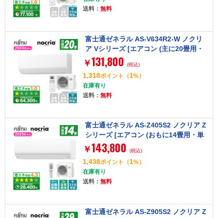
送料：
無料
富士通ゼネラル AS-V634R2-W ノクリ
ア Vシリーズ [エアコン (主に20畳用・
131,800
単相200V)]
￥
(税込)
1,318
1
ポイント
（
%）
在庫有り
送料：
無料
富士通ゼネラル AS-Z405S2 ノクリア Z
シリーズ [エアコン (おもに14畳用・単
143,800
相200V)]【まとめ買い対象A】
￥
(税込)
1,438
1
ポイント
（
%）
在庫有り
送料：
無料
富士通ゼネラル AS-Z905S2 ノクリア Z