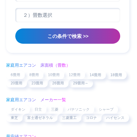
家庭用エアコン 床面積（畳数）
6畳用
8畳用
10畳用
12畳用
14畳用
18畳用
20畳用
23畳用
26畳用
29畳用～
家庭用エアコン メーカー一覧
ダイキン
日立
三菱
パナソニック
シャープ
東芝
富士通ゼネラル
三菱重工
コロナ
ハイセンス
最安値エアコン