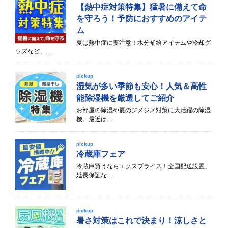
【熱中症対策特集】猛暑に備えて命
を守ろう！予防におすすめのアイテ
ム
夏は熱中症に要注意！水分補給アイテムや冷却グ
ッズなど、...
pickup
湿気が多い季節も安心！人気＆高性
能除湿機を厳選してご紹介
お部屋の除湿や夏のジメジメ対策に大活躍の除湿
機。最近は...
pickup
冷蔵庫フェア
冷蔵庫買うならエクスプライス！全国配送設置、
延長保証な...
pickup
暑さ対策はこれで決まり！涼しさと