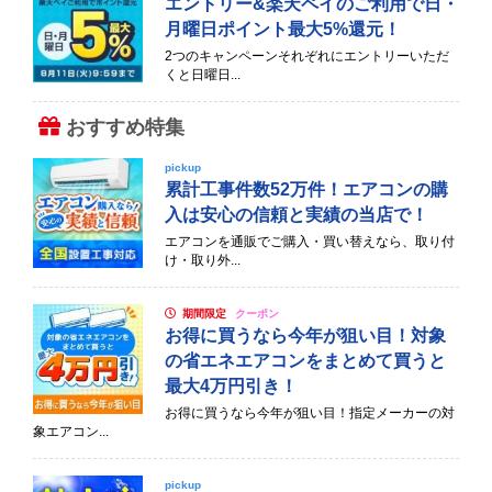
エントリー&楽天ペイのご利用で日・
月曜日ポイント最大5%還元！
2つのキャンペーンそれぞれにエントリーいただ
くと日曜日...
おすすめ特集
pickup
累計工事件数52万件！エアコンの購
入は安心の信頼と実績の当店で！
エアコンを通販でご購入・買い替えなら、取り付
け・取り外...
期間限定
クーポン
お得に買うなら今年が狙い目！対象
の省エネエアコンをまとめて買うと
最大4万円引き！
お得に買うなら今年が狙い目！指定メーカーの対
象エアコン...
pickup