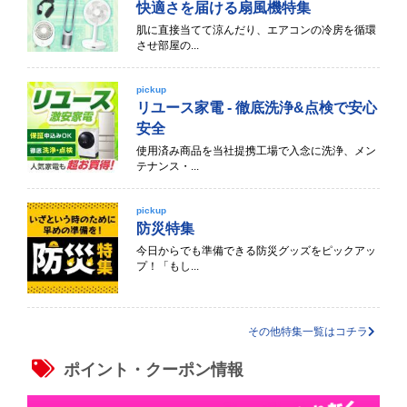
快適さを届ける扇風機特集
肌に直接当てて涼んだり、エアコンの冷房を循環
させ部屋の...
pickup
リユース家電 - 徹底洗浄&点検で安心
安全
使用済み商品を当社提携工場で入念に洗浄、メン
テナンス・...
pickup
防災特集
今日からでも準備できる防災グッズをピックアッ
プ！「もし...
その他特集一覧はコチラ
ポイント・クーポン情報