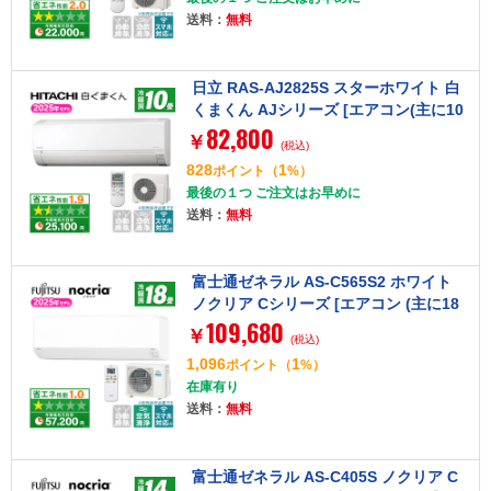
送料：
無料
日立 RAS-AJ2825S スターホワイト 白
くまくん AJシリーズ [エアコン(主に10
82,800
畳用)]【まとめ買い対象B】
￥
(税込)
828
1
ポイント
（
%）
最後の１つ ご注文はお早めに
送料：
無料
富士通ゼネラル AS-C565S2 ホワイト
ノクリア Cシリーズ [エアコン (主に18
109,680
畳用・単相200V)]【まとめ買い対象B】
￥
(税込)
1,096
1
ポイント
（
%）
在庫有り
送料：
無料
富士通ゼネラル AS-C405S ノクリア C