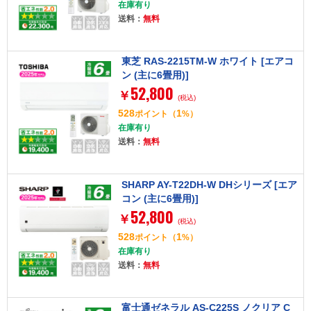
在庫有り
送料：
無料
東芝 RAS-2215TM-W ホワイト [エアコ
ン (主に6畳用)]
52,800
￥
(税込)
528
1
ポイント
（
%）
在庫有り
送料：
無料
SHARP AY-T22DH-W DHシリーズ [エア
コン (主に6畳用)]
52,800
￥
(税込)
528
1
ポイント
（
%）
在庫有り
送料：
無料
富士通ゼネラル AS-C225S ノクリア C