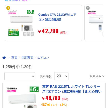
Comfee CYA-221C(W) [エア
コン (主に6畳用)]
42,790
￥
(税込)
家電
空調家電
エアコン
1,259件中 1-20件
絞り込み
表示件数
東芝 RAS-2215TL ホワイト TLシリー
ズ [エアコン (主に6畳用)]【まとめ買い
48,780
対象B】
￥
(税込)
487
1
ポイント
（
%）