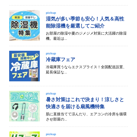
pickup
湿気が多い季節も安心！人気＆高性
能除湿機を厳選してご紹介
お部屋の除湿や夏のジメジメ対策に大活躍の除湿
機。最近は...
pickup
冷蔵庫フェア
冷蔵庫買うならエクスプライス！全国配送設置、
延長保証な...
pickup
暑さ対策はこれで決まり！涼しさと
快適さを届ける扇風機特集
肌に直接当てて涼んだり、エアコンの冷房を循環
させ部屋の...
pickup