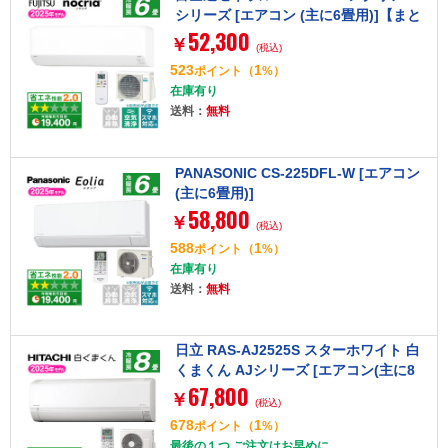
シリーズ [エアコン (主に6畳用)]【まと
52,300
め買い対象B】
￥
(税込)
523
1
ポイント
（
%）
在庫有り
送料：
無料
PANASONIC CS-225DFL-W [エアコン
(主に6畳用)]
58,800
￥
(税込)
588
1
ポイント
（
%）
在庫有り
送料：
無料
日立 RAS-AJ2525S スターホワイト 白
くまくん AJシリーズ [エアコン(主に8
67,800
畳用)]【まとめ買い対象B】
￥
(税込)
678
1
ポイント
（
%）
最後の１つ ご注文はお早めに