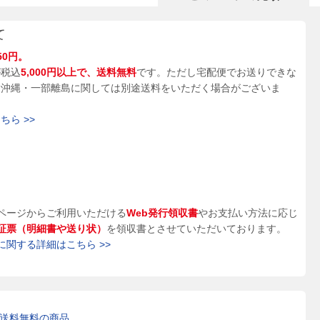
て
50円。
が税込
5,000円以上で、送料無料
です。ただし宅配便でお送りできな
、沖縄・一部離島に関しては別途送料をいただく場合がございま
ら >>
ページからご利用いただける
Web発行領収書
やお支払い方法に応じ
証票（明細書や送り状）
を領収書とさせていただいております。
に関する詳細はこちら >>
送料無料の商品