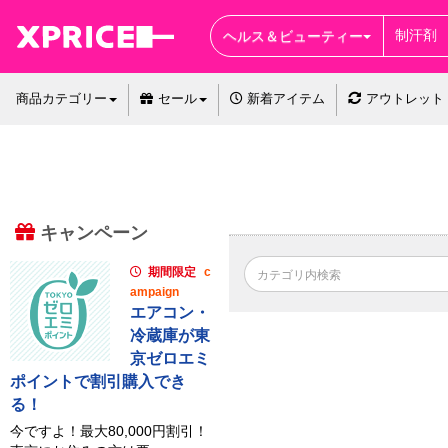
ヘルス＆ビューティー
商品カテゴリー
セール
新着アイテム
アウトレット
キャンペーン
期間限定
c
ampaign
エアコン・
冷蔵庫が東
京ゼロエミ
ポイントで割引購入でき
る！
今ですよ！最大80,000円割引！