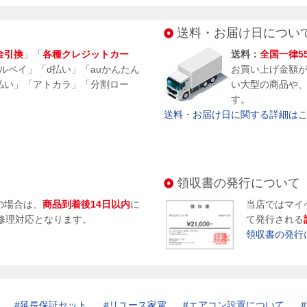
送料・お届け日につい
金引換
」「
各種クレジットカー
送料：
全国一律5
メルペイ」「d払い」「auかんたん
お買い上げ金額
払い」「アトカラ」「分割ロー
い大型の商品や
す。
送料・お届け日に関する詳細はこち
領収書の発行について
の場合は、
商品到着後14日以内
に
当店ではマイ
修理対応となります。
て発行される
領収書の発行
延長保証セット
リユース家電
エアコン設置について