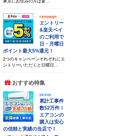
東京にお住みの方は要...
campaign
エントリー
&楽天ペイ
のご利用で
日・月曜日
ポイント最大5%還元！
2つのキャンペーンそれぞれにエ
ントリーいただくと日曜日...
おすすめ特集
pickup
累計工事件
数52万件！
エアコンの
購入は安心
の信頼と実績の当店で！