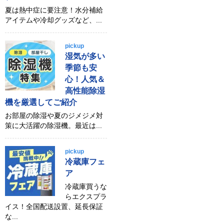
夏は熱中症に要注意！水分補給
アイテムや冷却グッズなど、...
pickup
湿気が多い
季節も安
心！人気＆
高性能除湿
機を厳選してご紹介
お部屋の除湿や夏のジメジメ対
策に大活躍の除湿機。最近は...
pickup
冷蔵庫フェ
ア
冷蔵庫買うな
らエクスプラ
イス！全国配送設置、延長保証
な...