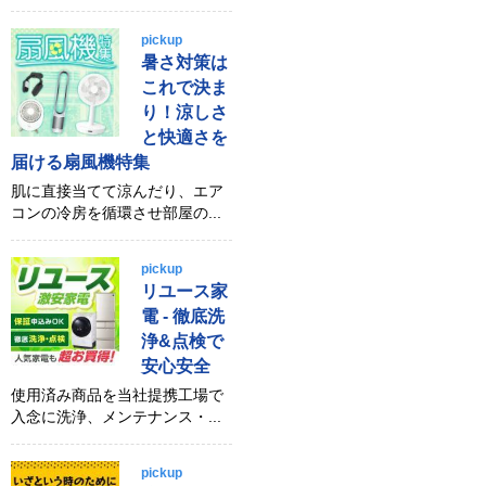
pickup
暑さ対策は
これで決ま
り！涼しさ
と快適さを
届ける扇風機特集
肌に直接当てて涼んだり、エア
コンの冷房を循環させ部屋の...
pickup
リユース家
電 - 徹底洗
浄&点検で
安心安全
使用済み商品を当社提携工場で
入念に洗浄、メンテナンス・...
pickup