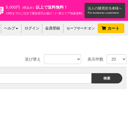
5,000円
以上で送料無料！
（税込み）
法人の購買担当者様へ
15時までのご注文で最短翌日お届け！(一部エリア別途送料)
ヘルプ
ログイン
会員登録
カート
セーフサーチ:オン
並び替え
表示件数
検索