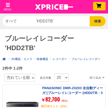
MENU
検索
ブルーレイレコーダー
'HDD2TB'
AV機器・カメラ
映像機器
レコーダー
ブルーレイレコーダー
2件中 1-2件
絞り込み
表示件数
PANASONIC DMR-2X203 全自動ディー
ガ [ブルーレイレコーダー (HDD2TB・3
82,700
番組同時録画) 全録機能搭載]
￥
(税込)
827
1
ポイント
（
%）