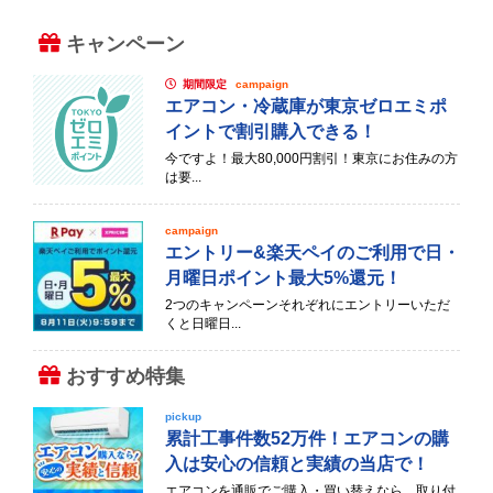
キャンペーン
期間限定
campaign
エアコン・冷蔵庫が東京ゼロエミポ
イントで割引購入できる！
今ですよ！最大80,000円割引！東京にお住みの方
は要...
campaign
エントリー&楽天ペイのご利用で日・
月曜日ポイント最大5%還元！
2つのキャンペーンそれぞれにエントリーいただ
くと日曜日...
おすすめ特集
pickup
累計工事件数52万件！エアコンの購
入は安心の信頼と実績の当店で！
エアコンを通販でご購入・買い替えなら、取り付