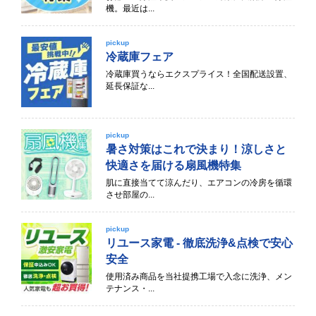
機。最近は...
pickup
冷蔵庫フェア
冷蔵庫買うならエクスプライス！全国配送設置、
延長保証な...
pickup
暑さ対策はこれで決まり！涼しさと
快適さを届ける扇風機特集
肌に直接当てて涼んだり、エアコンの冷房を循環
させ部屋の...
pickup
リユース家電 - 徹底洗浄&点検で安心
安全
使用済み商品を当社提携工場で入念に洗浄、メン
テナンス・...