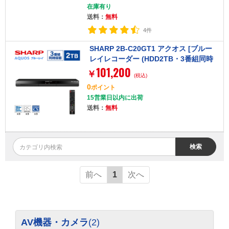
在庫有り
送料：
無料
4件
SHARP 2B-C20GT1 アクオス [ブルー
レイレコーダー (HDD2TB・3番組同時
101,200
録画)]
￥
(税込)
0
ポイント
15営業日以内に出荷
送料：
無料
検索
前へ
1
次へ
AV機器・カメラ
(2)