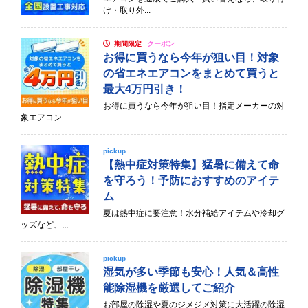
け・取り外...
期間限定
クーポン
お得に買うなら今年が狙い目！対象
の省エネエアコンをまとめて買うと
最大4万円引き！
お得に買うなら今年が狙い目！指定メーカーの対
象エアコン...
pickup
【熱中症対策特集】猛暑に備えて命
を守ろう！予防におすすめのアイテ
ム
夏は熱中症に要注意！水分補給アイテムや冷却グ
ッズなど、...
pickup
湿気が多い季節も安心！人気＆高性
能除湿機を厳選してご紹介
お部屋の除湿や夏のジメジメ対策に大活躍の除湿